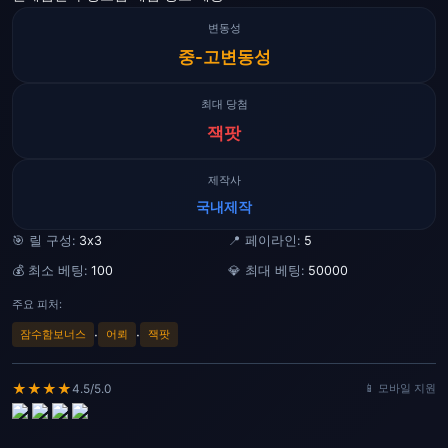
변동성
중-고변동성
최대 당첨
잭팟
제작사
국내제작
🎯 릴 구성:
3x3
📍 페이라인:
5
💰 최소 베팅:
100
💎 최대 베팅:
50000
주요 피처:
·
·
잠수함보너스
어뢰
잭팟
★★★★
4.5/5.0
📱 모바일 지원