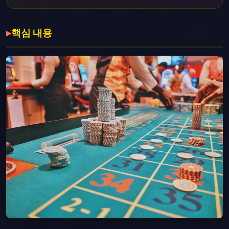
핵심 내용