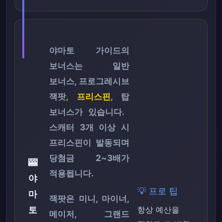
야마토 가이드의
보너스는 일반
보너스, 프로그레시브
잭팟,
프리스핀
, 탑
보너스가 있습니다. ​​
스캐터 3개 이상 시
프리스핀이 발동되며
당첨금 2~3배가
🎰
적용됩니다.
야
💡 프로 팁
마
잭팟은 미니, 마이너,
토
항상 예산을
메이저, 그랜드