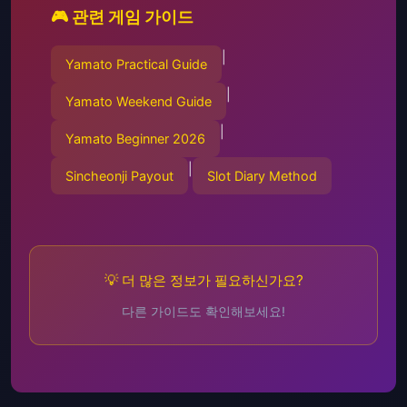
🎮 관련 게임 가이드
|
Yamato Practical Guide
|
Yamato Weekend Guide
|
Yamato Beginner 2026
|
Sincheonji Payout
Slot Diary Method
💡 더 많은 정보가 필요하신가요?
다른 가이드도 확인해보세요!