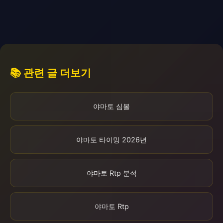
📚 관련 글 더보기
야마토 심볼
야마토 타이밍 2026년
야마토 Rtp 분석
야마토 Rtp