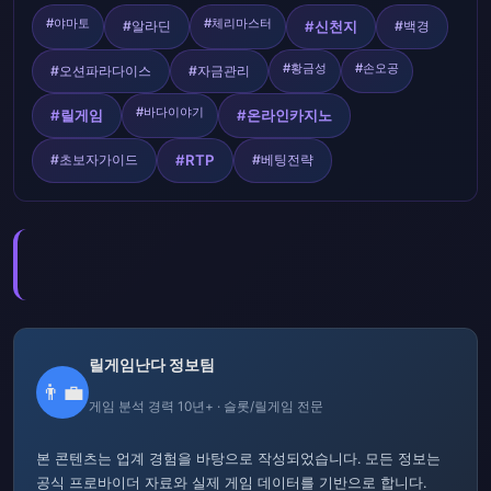
#야마토
#체리마스터
#알라딘
#신천지
#백경
#황금성
#손오공
#오션파라다이스
#자금관리
#바다이야기
#릴게임
#온라인카지노
#초보자가이드
#RTP
#베팅전략
릴게임난다 정보팀
👨‍💼
게임 분석 경력 10년+ · 슬롯/릴게임 전문
본 콘텐츠는 업계 경험을 바탕으로 작성되었습니다. 모든 정보는
공식 프로바이더 자료와 실제 게임 데이터를 기반으로 합니다.