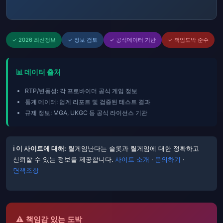
✓ 2026 최신정보
✓ 정보 검토
✓ 공식데이터 기반
✓ 책임도박 준수
📊 데이터 출처
RTP/변동성: 각 프로바이더 공식 게임 정보
통계 데이터: 업계 리포트 및 검증된 테스트 결과
규제 정보: MGA, UKGC 등 공식 라이선스 기관
ℹ️ 이 사이트에 대해:
릴게임난다는 슬롯과 릴게임에 대한 정확하고
신뢰할 수 있는 정보를 제공합니다.
사이트 소개
·
문의하기
·
면책조항
⚠️ 책임감 있는 도박