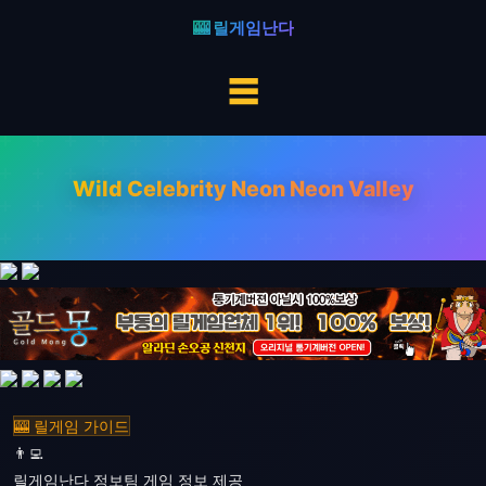
🎰 릴게임난다
☰
Wild Celebrity Neon Neon Valley
🎰 릴게임 가이드
👨‍💻
릴게임난다 정보팀
게임 정보 제공