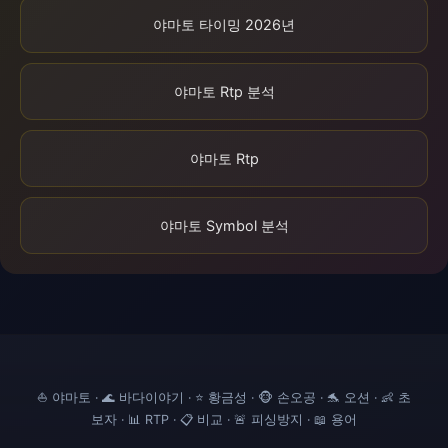
야마토 타이밍 2026년
야마토 Rtp 분석
야마토 Rtp
야마토 Symbol 분석
⛵ 야마토 · 🌊 바다이야기 · ⭐ 황금성 · 🐵 손오공 · 🐬 오션 · 👶 초
보자 · 📊 RTP · 📋 비교 · 🚨 피싱방지 · 📖 용어