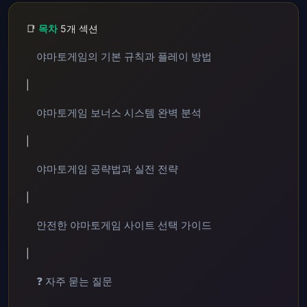
📑
목차
5개 섹션
야마토게임의 기본 규칙과 플레이 방법
|
야마토게임 보너스 시스템 완벽 분석
|
야마토게임 공략법과 실전 전략
|
안전한 야마토게임 사이트 선택 가이드
|
❓ 자주 묻는 질문