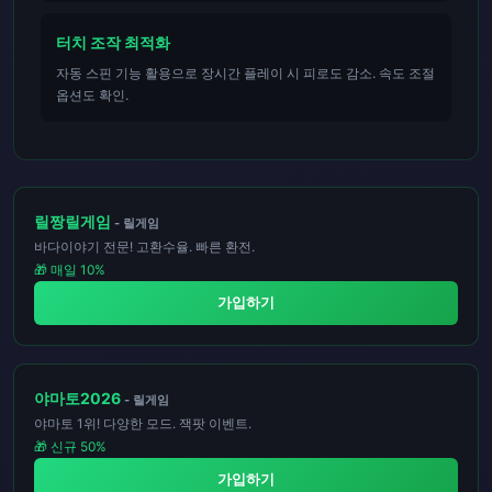
터치 조작 최적화
자동 스핀 기능 활용으로 장시간 플레이 시 피로도 감소. 속도 조절
옵션도 확인.
릴짱릴게임
- 릴게임
바다이야기 전문! 고환수율. 빠른 환전.
🎁 매일 10%
가입하기
야마토2026
- 릴게임
야마토 1위! 다양한 모드. 잭팟 이벤트.
🎁 신규 50%
가입하기