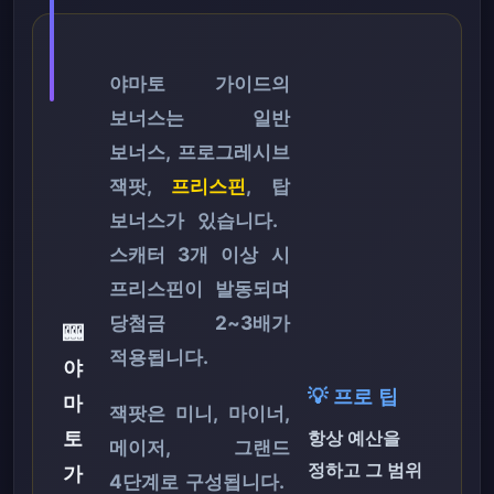
야마토 가이드의
보너스는 일반
보너스, 프로그레시브
잭팟,
프리스핀
, 탑
보너스가 있습니다. ​
스캐터 3개 이상 시
프리스핀이 발동되며
당첨금 2~3배가
🎰
적용됩니다.
야
💡 프로 팁
마
잭팟은 미니, 마이너,
토
항상 예산을
메이저, 그랜드
정하고 그 범위
가
4단계로 구성됩니다. ​