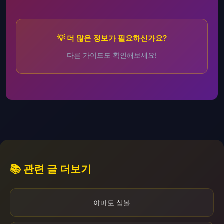
💡 더 많은 정보가 필요하신가요?
다른 가이드도 확인해보세요!
📚 관련 글 더보기
야마토 심볼