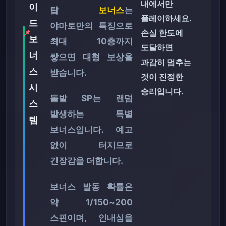
내에서만
이
탑
보너스
는
플레이하세요. ​​
드
야마토만의 특징으로
손실 한도에
보
최대 10층까지
도달하면
너
쌓으면 대형 보상을
과감히 멈추는
스
받습니다.
것이 진정한
시
승리입니다.
돌발 SP는 랜덤
스
발생하는 특별
템
보너스입니다. ​예고
없이 터지므로
긴장감을 더합니다.
보너스 발동 확률은
약 1/150~200
스핀이며, 인내심을