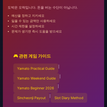
도박은 오락입니다. ​​돈을 버는 수단이 아닙니다.
예산을 정하고 지키세요
잃을 수 있는 금액만 사용하세요
시간 제한을 설정하세요
문제가 생기면 즉시 도움을 받으세요
🎮 관련 게임 가이드
|
Yamato Practical Guide
|
Yamato Weekend Guide
|
Yamato Beginner 2026
|
Sincheonji Payout
Slot Diary Method