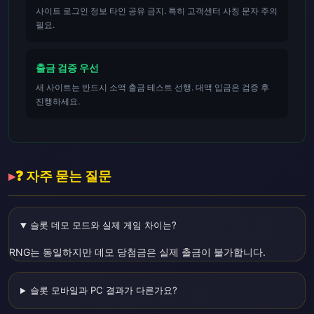
사이트 로그인 정보 타인 공유 금지. 특히 고객센터 사칭 문자 주의
필요.
출금 검증 우선
새 사이트는 반드시 소액 출금 테스트 선행. 대액 입금은 검증 후
진행하세요.
❓ 자주 묻는 질문
슬롯 데모 모드와 실제 게임 차이는?
RNG는 동일하지만 데모 당첨금은 실제 출금이 불가합니다.
슬롯 모바일과 PC 결과가 다른가요?