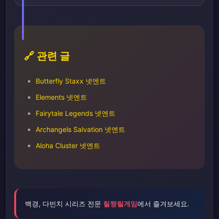
🔗 관련 글
Butterfly Staxx 넷엔트
Elements 넷엔트
Fairytale Legends 넷엔트
Archangels Salvation 넷엔트
Aloha Cluster 넷엔트
백경, 다빈치 시리즈 전문
릴짱릴게임
에서 즐겨보세요.