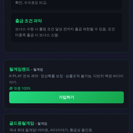
확인. 수수료도 비교.
출금 조건 파악
보너스 수령 시 롤링 조건 달성 전까지 출금 제한될 수 있음. 조건
미충족 출금 시 보너스 소멸.
릴게임랜드
- 릴게임
K-PLAY 전속 계약 · 정상확률 보장 · 승률조작 불가능. 다빈치 백경 바다이
야기.
🎁 첫충 100%
가입하기
골드몽릴게임
- 릴게임
국내 최대 릴게임! 야마토, 바다이야기, 황금성 올인원.