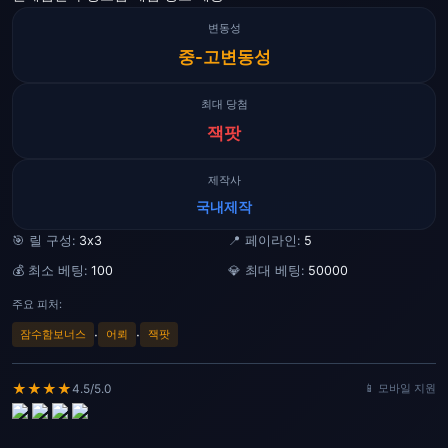
변동성
중-고변동성
최대 당첨
잭팟
제작사
국내제작
🎯 릴 구성:
3x3
📍 페이라인:
5
💰 최소 베팅:
100
💎 최대 베팅:
50000
주요 피처:
·
·
잠수함보너스
어뢰
잭팟
★★★★
4.5/5.0
📱 모바일 지원