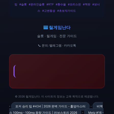
임
#슬롯
#온라인슬롯
#RTP
#환수율
#프리스핀
#잭팟
#보너
스
#고변동성
#초보자가이드
🎰 릴게임난다
슬롯 · 릴게임 · 전문 가이드
📞 문의: 텔레그램 · 카카오톡
© 2026 릴게임난다. ​​이 사이트의 정보는 교육 목적으로 제공됩니다.
·
·
포커 승리 팁 #434 | 2026 완벽 가이드 - 홀덤마스터
비맥
·
스 100mg - 100mg 용량 가이드 | 러브스토리 2026
Metz #16 -