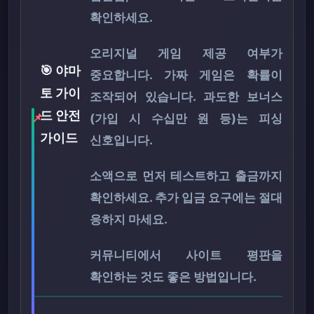
확인하세요.
오리지널 게임 제공 여부가
🎯 야마
중요합니다. 가짜 게임은 확률이
토 가이
조작되어 있습니다. 과도한 보너스
드 안전
(가입 시 수십만 원 등)는 피싱
가이드
신호입니다.
소액으로 먼저 테스트하고 출금까지
확인하세요. 추가 입금 요구에는 절대
응하지 마세요.
커뮤니티에서 사이트 평판을
확인하는 것도 좋은 방법입니다.