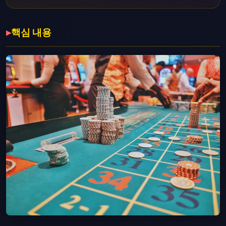
핵심 내용