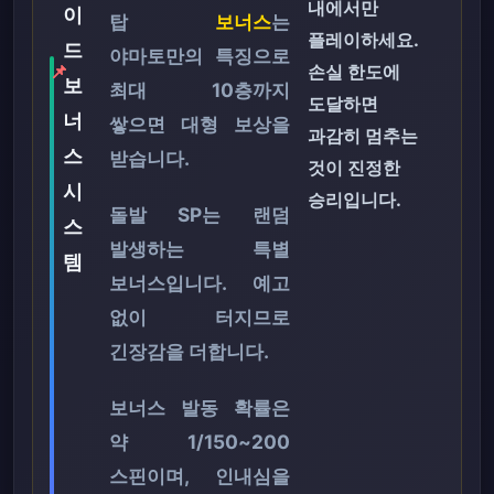
내에서만
이
탑
보너스
는
플레이하세요.
드
야마토만의 특징으로
손실 한도에
보
최대 10층까지
도달하면
너
쌓으면 대형 보상을
과감히 멈추는
스
받습니다.
것이 진정한
시
승리입니다.
돌발 SP는 랜덤
스
발생하는 특별
템
보너스입니다. ​예고
없이 터지므로
긴장감을 더합니다.
보너스 발동 확률은
약 1/150~200
스핀이며, 인내심을