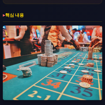
핵심 내용