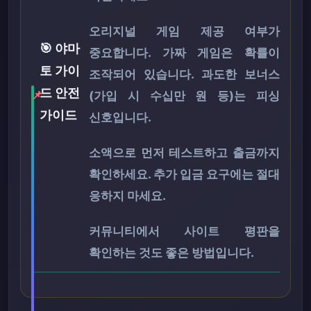
오리지널 게임 제공 여부가
🎯 야마
중요합니다. 가짜 게임은 확률이
토 가이
조작되어 있습니다. 과도한 보너스
드 안전
(가입 시 수십만 원 등)는 피싱
가이드
신호입니다.
소액으로 먼저 테스트하고 출금까지
확인하세요. ​​추가 입금 요구에는 절대
응하지 마세요.
커뮤니티에서 사이트 평판을
확인하는 것도 좋은 방법입니다.