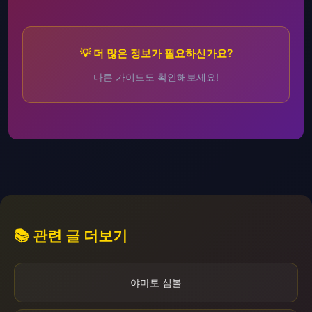
💡 더 많은 정보가 필요하신가요?
다른 가이드도 확인해보세요!
📚 관련 글 더보기
야마토 심볼