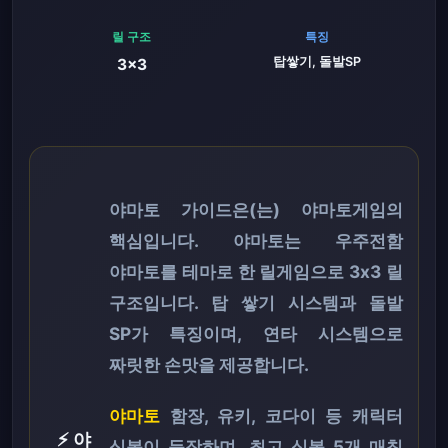
릴 구조
특징
탑쌓기, 돌발SP
3x3
야마토 가이드은(는) 야마토게임의
핵심입니다. ​야마토는 우주전함
야마토
를 테마로 한 릴게임으로 3x3 릴
구조입니다. 탑 쌓기 시스템과 돌발
SP가 특징이며, 연타 시스템으로
짜릿한 손맛을 제공합니다.
야마토
함장, 유키, 코다이 등 캐릭터
⚡ 야
심볼이 등장하며, 최고 심볼 5개 매칭