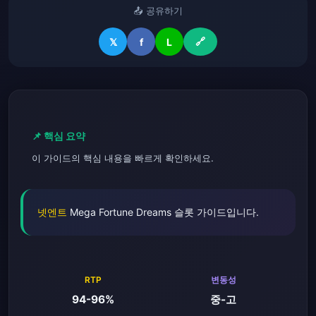
📤 공유하기
𝕏
f
L
🔗
📌 핵심 요약
이 가이드의 핵심 내용을 빠르게 확인하세요.
넷엔트
Mega Fortune Dreams 슬롯 가이드입니다.
RTP
변동성
94-96%
중-고