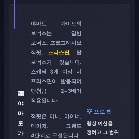
야마토 가이드의
보너스는 일반
보너스, 프로그레시브
잭팟,
프리스핀
, 탑
보너스가 있습니다.
스캐터 3개 이상 시
프리스핀이 발동되며
당첨금 2~3배가
🎰
적용됩니다.
야
💡 프로 팁
마
잭팟은 미니, 마이너,
토
항상 예산을
메이저, 그랜드
정하고 그 범위
가
4단계로 구성됩니다. ​