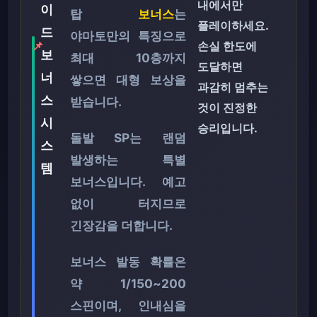
내에서만
이
탑
보너스
는
플레이하세요.
드
야마토만의 특징으로
손실 한도에
보
최대 10층까지
도달하면
너
쌓으면 대형 보상을
과감히 멈추는
스
받습니다.
것이 진정한
시
승리입니다.
돌발 SP는 랜덤
스
발생하는 특별
템
보너스입니다. ​​예고
없이 터지므로
긴장감을 더합니다.
보너스 발동 확률은
약 1/150~200
스핀이며, 인내심을