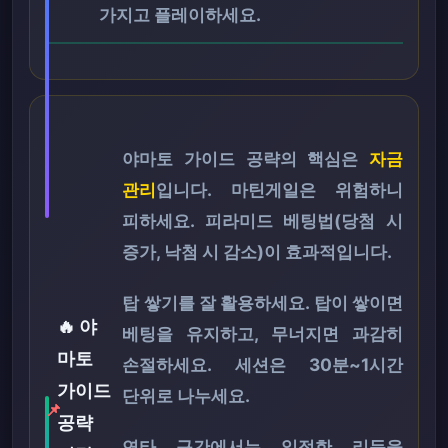
가지고 플레이하세요.
야마토 가이드 공략의 핵심은
자금
관리
입니다. ​마틴게일은 위험하니
피하세요. ​피라미드 베팅법(당첨 시
증가, 낙첨 시 감소)이 효과적입니다.
탑 쌓기를 잘 활용하세요. ​​탑이 쌓이면
🔥 야
베팅을 유지하고, 무너지면 과감히
마토
손절하세요. ​세션은 30분~1시간
가이드
단위로 나누세요.
공략
연타 구간에서는 일정한 리듬을