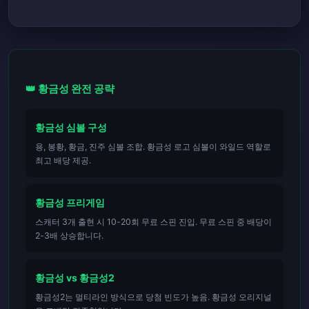
👑 황금성 완전 공략
황금성 심볼 구성
용, 봉황, 황금, 진주 심볼 조합. 황금성 로고 심볼이 와일드 역할로
최고 배당 제공.
황금성 프리게임
스캐터 3개 출현 시 10-20회 무료 스핀 진입. 무료 스핀 중 배당이
2-3배 상승합니다.
황금성 vs 황금성2
황금성2는 멀티라인 방식으로 당첨 빈도가 높음. 황금성 오리지널