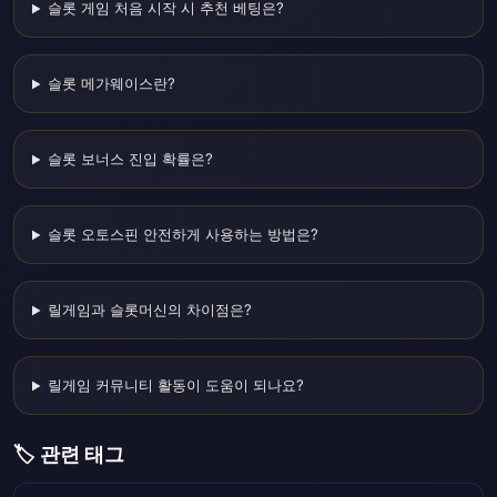
슬롯 게임 처음 시작 시 추천 베팅은?
슬롯 메가웨이스란?
슬롯 보너스 진입 확률은?
슬롯 오토스핀 안전하게 사용하는 방법은?
릴게임과 슬롯머신의 차이점은?
릴게임 커뮤니티 활동이 도움이 되나요?
🏷️ 관련 태그