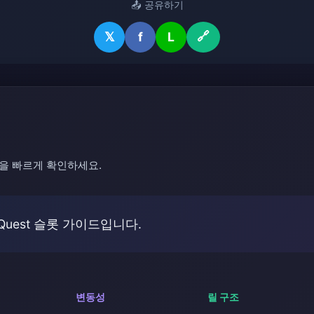
📤 공유하기
𝕏
f
L
🔗
을 빠르게 확인하세요.
d Quest 슬롯 가이드입니다.
변동성
릴 구조