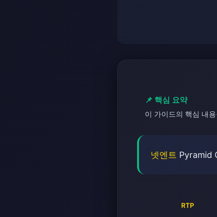
📌 핵심 요약
이 가이드의 핵심 내용
넷엔트
Pyrami
RTP