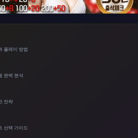
과 플레이 방법
 완벽 분석
전 전략
트 선택 가이드