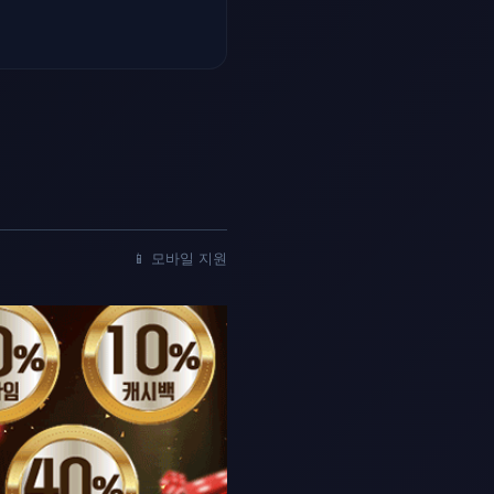
📱 모바일 지원