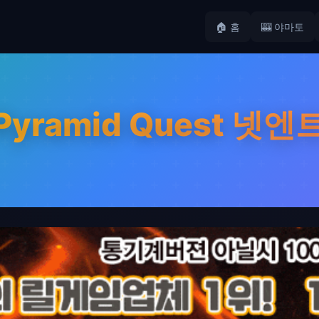
🏠 홈
🎰 야마토
Pyramid Quest 넷엔