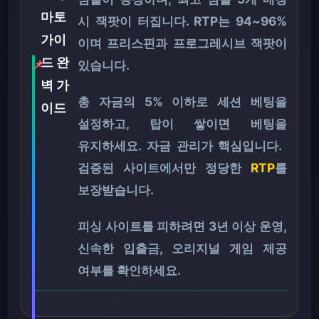
마토
시 잭팟이 터집니다. ​​RTP는 94~96%
가이
이며 프리스핀과 프로그레시브 잭팟이
드 완
있습니다.
벽 가
​총 자금의 5% 이하로 세션 베팅을
이드
설정하고, 탑이 쌓이면 베팅을
유지하세요. 자금 관리가 핵심입니다. ​​
검증된 사이트에서만 정당한
RTP
를
보장받습니다.
피싱 사이트를 피하려면 3년 이상 운영,
신속한 입출금, 오리지널 게임 제공
여부를 확인하세요.