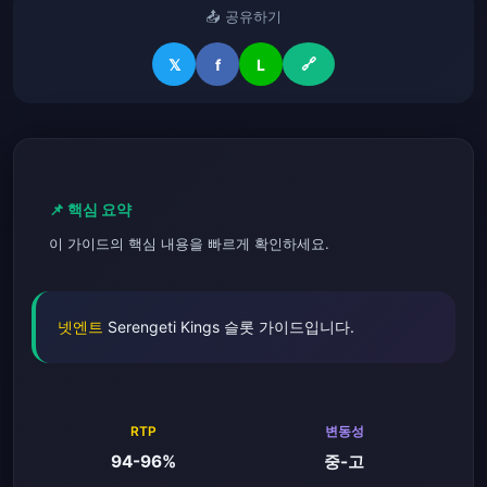
📤 공유하기
𝕏
f
L
🔗
📌 핵심 요약
이 가이드의 핵심 내용을 빠르게 확인하세요.
넷엔트
Serengeti Kings 슬롯 가이드입니다.
RTP
변동성
94-96%
중-고