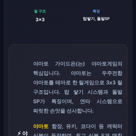
릴 구조
특징
탑쌓기, 돌발SP
3x3
야마토 가이드은(는) 야마토게임의
핵심입니다. 야마토는 우주전함
야마토
를 테마로 한 릴게임으로 3x3 릴
구조입니다. ​탑 쌓기 시스템과 돌발
SP가 특징이며, 연타 시스템으로
짜릿한 손맛을 선사합니다.
야마토
함장, 유키, 코다이 등 캐릭터
⚡ 야
심볼이 등장하며, 최고 심볼 5개 매칭