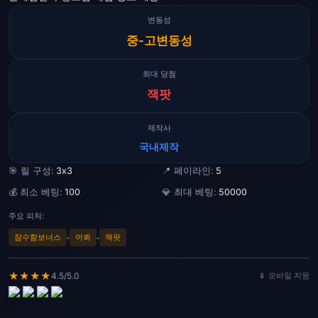
변동성
중-고변동성
최대 당첨
잭팟
제작사
국내제작
🎯 릴 구성:
3x3
📍 페이라인:
5
💰 최소 베팅:
100
💎 최대 베팅:
50000
주요 피처:
·
·
잠수함보너스
어뢰
잭팟
★★★★
4.5/5.0
📱 모바일 지원