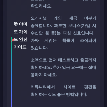
확인하세요.
오리지널 게임 제공 여부가
🎯 야마
중요합니다. 과도한 보너스(가입 시
토 가이
수십만 원 등)는 피싱 신호입니다. ​​
드 안전
가짜 게임은 확률이 조작되어
가이드
있습니다.
소액으로 먼저 테스트하고 출금까지
확인하세요. ​​추가 입금 요구에는 절대
응하지 마세요.
커뮤니티에서 사이트 평판을
확인하는 것도 좋은 방법입니다.