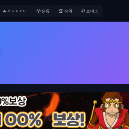
🌊 바다이야기
🎲 슬롯
🏆 순위
🎁 보너스
트