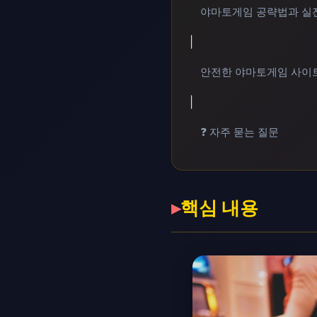
야마토게임 공략법과 실
|
안전한 야마토게임 사이
|
❓ 자주 묻는 질문
핵심 내용