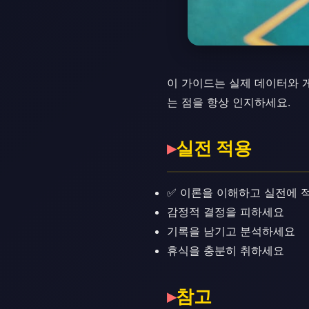
이 가이드는 실제 데이터와 
는 점을 항상 인지하세요.
실전 적용
✅ 이론을 이해하고 실전에 
감정적 결정을 피하세요
기록을 남기고 분석하세요
휴식을 충분히 취하세요
참고