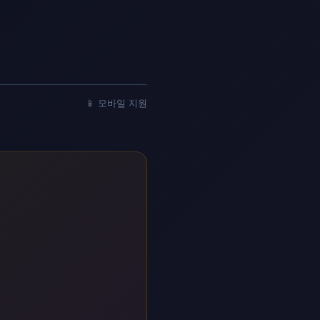
📱 모바일 지원