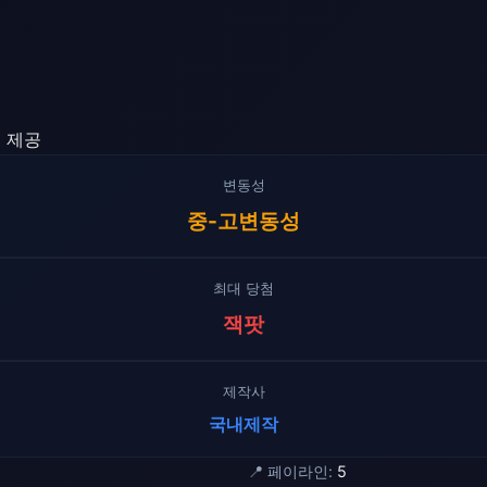
 제공
변동성
중-고변동성
최대 당첨
잭팟
제작사
국내제작
📍 페이라인:
5