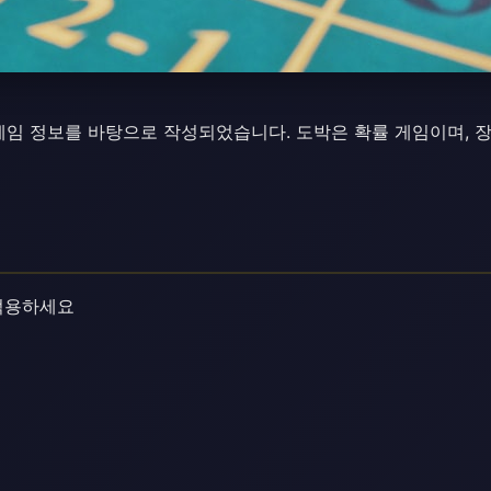
게임 정보를 바탕으로 작성되었습니다. ​​도박은 확률 게임이며,
적용하세요