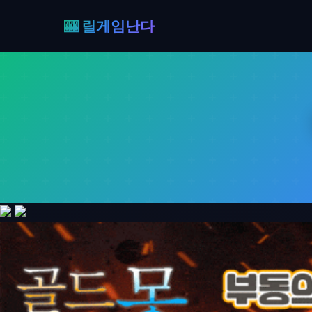
🎰 릴게임난다