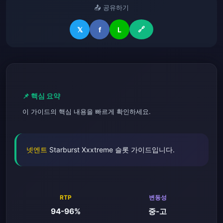
📤 공유하기
𝕏
f
L
🔗
📌 핵심 요약
이 가이드의 핵심 내용을 빠르게 확인하세요.
넷엔트
Starburst Xxxtreme 슬롯 가이드입니다.
RTP
변동성
94-96%
중-고