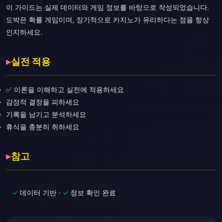
이 가이드는 실제 데이터와 게임 정보를 바탕으로 작성되었습니다. ​
도박은 확률 게임이며, 장기적으로 카지노가 유리하다는 점을 항상
인지하세요.
실전 적용
✅ 이론을 이해하고 실전에 적용하세요
감정적 결정을 피하세요
기록을 남기고 분석하세요
휴식을 충분히 취하세요
참고
✓
데이터 기반 ·
✓
정보 확인 완료