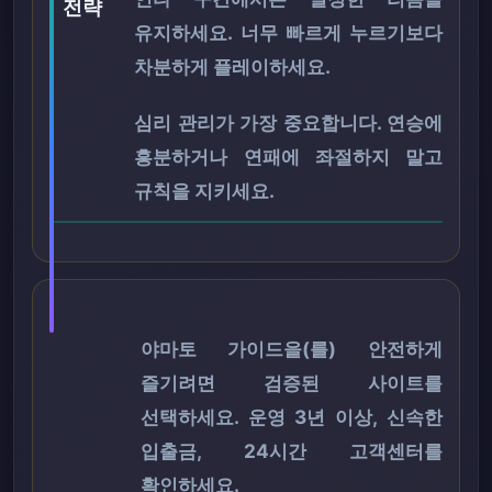
전략
유지하세요. ​​너무 빠르게 누르기보다
차분하게 플레이하세요.
심리 관리가 가장 중요합니다. ​연승에
흥분하거나 연패에 좌절하지 말고
규칙을 지키세요.
야마토 가이드을(를) 안전하게
즐기려면 검증된 사이트를
선택하세요. ​​운영 3년 이상, 신속한
입출금, 24시간 고객센터를
확인하세요.