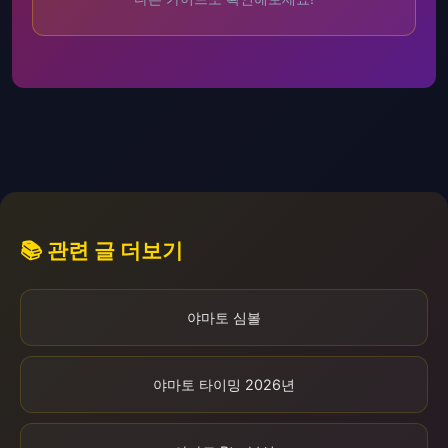
📚 관련 글 더보기
야마토 심볼
야마토 타이밍 2026년