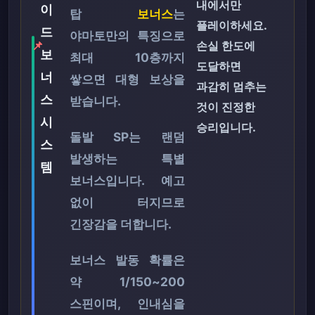
내에서만
이
탑
보너스
는
플레이하세요. ​​
드
야마토만의 특징으로
손실 한도에
보
최대 10층까지
도달하면
너
쌓으면 대형 보상을
과감히 멈추는
스
받습니다.
것이 진정한
시
승리입니다.
돌발 SP는 랜덤
스
발생하는 특별
템
보너스입니다. ​예고
없이 터지므로
긴장감을 더합니다.
보너스 발동 확률은
약 1/150~200
스핀이며, 인내심을