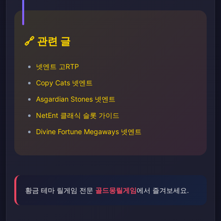
🔗 관련 글
넷엔트 고RTP
Copy Cats 넷엔트
Asgardian Stones 넷엔트
NetEnt 클래식 슬롯 가이드
Divine Fortune Megaways 넷엔트
황금 테마 릴게임 전문
골드몽릴게임
에서 즐겨보세요.