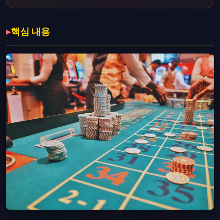
핵심 내용