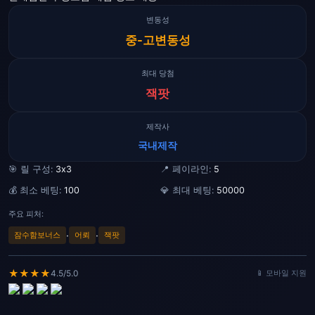
변동성
중-고변동성
최대 당첨
잭팟
제작사
국내제작
🎯 릴 구성:
3x3
📍 페이라인:
5
💰 최소 베팅:
100
💎 최대 베팅:
50000
주요 피처:
·
·
잠수함보너스
어뢰
잭팟
★★★★
4.5/5.0
📱 모바일 지원