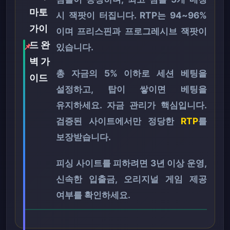
마토
시 잭팟이 터집니다. ​RTP는 94~96%
가이
이며 프리스핀과 프로그레시브 잭팟이
드 완
있습니다.
벽 가
​총 자금의 5% 이하로 세션 베팅을
이드
설정하고, 탑이 쌓이면 베팅을
유지하세요. 자금 관리가 핵심입니다.
검증된 사이트에서만 정당한
RTP
를
보장받습니다.
피싱 사이트를 피하려면 3년 이상 운영,
신속한 입출금, 오리지널 게임 제공
여부를 확인하세요.