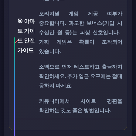
오리지널 게임 제공 여부가
🎯 야마
중요합니다. ​​과도한 보너스(가입 시
토 가이
수십만 원 등)는 피싱 신호입니다. ​​
드 안전
가짜 게임은 확률이 조작되어
가이드
있습니다.
소액으로 먼저 테스트하고 출금까지
확인하세요. 추가 입금 요구에는 절대
응하지 마세요.
커뮤니티에서 사이트 평판을
확인하는 것도 좋은 방법입니다.