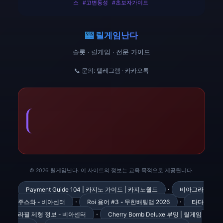
스
#고변동성
#초보자가이드
🎰 릴게임난다
슬롯 · 릴게임 · 전문 가이드
📞 문의: 텔레그램 · 카카오톡
© 2026 릴게임난다. ​​이 사이트의 정보는 교육 목적으로 제공됩니다.
·
Payment Guide 104 | 카지노 가이드 | 카지노월드
비아그라
·
·
주스와 - 비아센터
Roi 용어 #3 - 무한배팅맵 2026
타다
·
라필 제형 정보 - 비아센터
Cherry Bomb Deluxe 부밍 | 릴게임