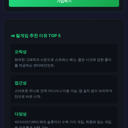
가입하기
📣 릴게임 추천 이유 TOP 5
오락성
화려한 그래픽과 사운드로 스트레스 해소. 짧은 시간에 강한 흥미
를 제공하는 엔터테인먼트.
접근성
스마트폰 하나로 언제 어디서나 이용 가능. 앱 설치 없이 브라우저
만으로 바로 시작.
다양성
바다이야기부터 해외 슬롯까지 수백 가지 게임. 취향에 맞는 게임
을 자유롭게 선택 가능.