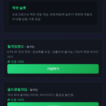
잭팟 슬롯
프로그레시브 잭팟 연동 게임. 전체 베팅액 일부가 잭팟에 적립되
어 대형 당첨 기회 제공.
릴게임랜드
- 릴게임
K-PLAY 전속 계약 · 정상확률 보장 · 승률조작 불가능. 다빈치 백경 바다이
야기.
🎁 첫충 100%
가입하기
골드몽릴게임
- 릴게임
국내 최대 릴게임! 야마토, 바다이야기, 황금성 올인원.
🎁 첫충 100%