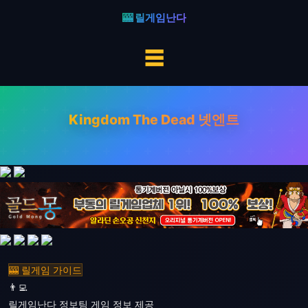
🎰 릴게임난다
☰
Kingdom The Dead 넷엔트
🎰 릴게임 가이드
👨‍💻
릴게임난다 정보팀
게임 정보 제공