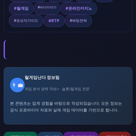
#바다이야기
#릴게임
#온라인카지노
#초보자가이드
#RTP
#베팅전략
릴게임난다 정보팀
👨‍💼
게임 분석 경력 10년+ · 슬롯/릴게임 전문
본 콘텐츠는 업계 경험을 바탕으로 작성되었습니다. ​모든 정보는
공식 프로바이더 자료와 실제 게임 데이터를 기반으로 합니다.