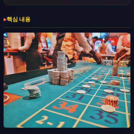
핵심 내용