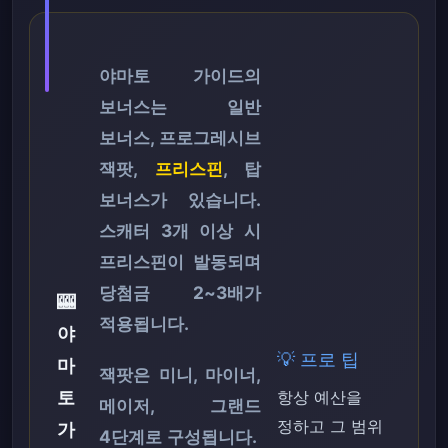
야마토 가이드의
보너스는 일반
보너스, 프로그레시브
잭팟,
프리스핀
, 탑
보너스가 있습니다.
스캐터 3개 이상 시
프리스핀이 발동되며
당첨금 2~3배가
🎰
적용됩니다.
야
💡 프로 팁
마
잭팟은 미니, 마이너,
토
항상 예산을
메이저, 그랜드
정하고 그 범위
가
4단계로 구성됩니다. ​