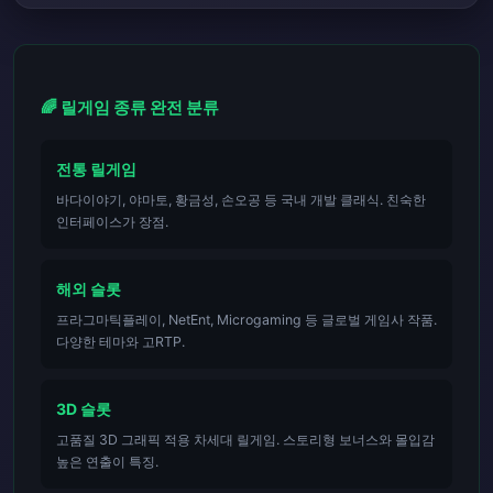
🌈 릴게임 종류 완전 분류
전통 릴게임
바다이야기, 야마토, 황금성, 손오공 등 국내 개발 클래식. 친숙한
인터페이스가 장점.
해외 슬롯
프라그마틱플레이, NetEnt, Microgaming 등 글로벌 게임사 작품.
다양한 테마와 고RTP.
3D 슬롯
고품질 3D 그래픽 적용 차세대 릴게임. 스토리형 보너스와 몰입감
높은 연출이 특징.