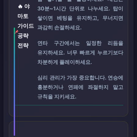
🔥 야
30분~1시간 단위로 나누세요. ​​탑이
마토
쌓이면 베팅을 유지하고, 무너지면
가이드
과감히 손절하세요.
공략
연타 구간에서는 일정한 리듬을
전략
유지하세요. 너무 빠르게 누르기보다
차분하게 플레이하세요.
심리 관리가 가장 중요합니다. ​​연승에
흥분하거나 연패에 좌절하지 말고
규칙을 지키세요.