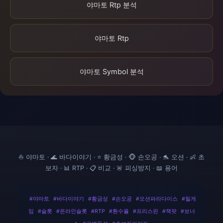
야마토 Rtp 분석
야마토 Rtp
야마토 Symbol 분석
⛵ 야마토 · 🌊 바다이야기 · ⭐ 황금성 · 🐵 손오공 · 🐬 오션 · 👶 초
보자 · 📊 RTP · 📋 비교 · 🚨 피싱방지 · 📖 용어
#야마토
#바다이야기
#황금성
#손오공
#오션파라다이스
#릴게
임
#슬롯
#온라인슬롯
#RTP
#환수율
#프리스핀
#잭팟
#보너