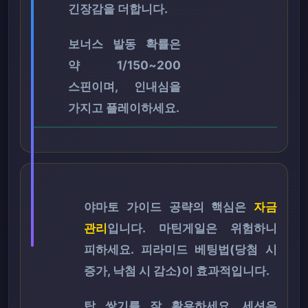
긴장감을 더합니다.
보너스 발동 확률은
약 1/150~200
스핀이며, 인내심을
가지고 플레이하세요.
야마토 가이드 공략의 핵심은
자금
관리
입니다. 마틴게일은 위험하니
피하세요. ​​피라미드 베팅법(당첨 시
증가, 낙첨 시 감소)이 효과적입니다.
탑 쌓기를 잘 활용하세요. ​세션은