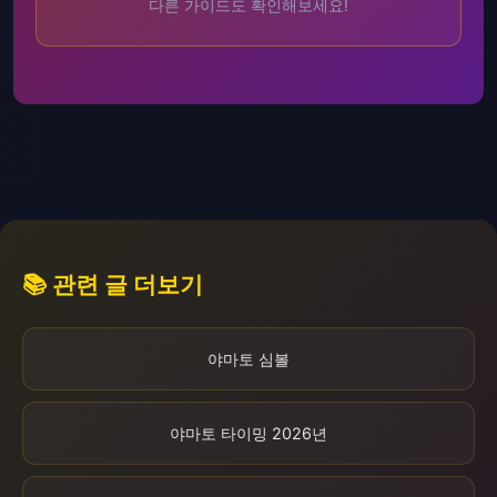
다른 가이드도 확인해보세요!
📚 관련 글 더보기
야마토 심볼
야마토 타이밍 2026년