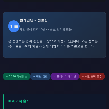
릴게임난다 정보팀
👨‍💼
게임 분석 경력 10년+ · 슬롯/릴게임 전문
본 콘텐츠는 업계 경험을 바탕으로 작성되었습니다. ​​모든 정보는
공식 프로바이더 자료와 실제 게임 데이터를 기반으로 합니다.
✓ 2026 최신정보
✓ 정보 검토
✓ 공식데이터 기반
✓ 책임도박 준수
📊 데이터 출처