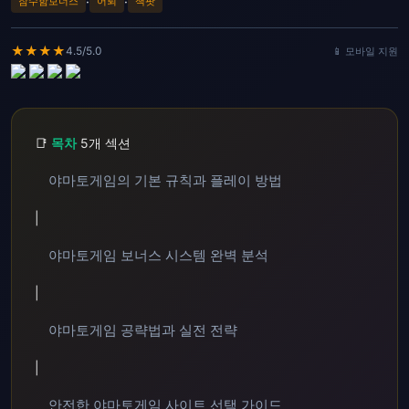
·
·
잠수함보너스
어뢰
잭팟
★★★★
4.5/5.0
📱 모바일 지원
📑
목차
5개 섹션
야마토게임의 기본 규칙과 플레이 방법
|
야마토게임 보너스 시스템 완벽 분석
|
야마토게임 공략법과 실전 전략
|
안전한 야마토게임 사이트 선택 가이드