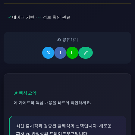
✓
데이터 기반 ·
✓
정보 확인 완료
📤 공유하기
𝕏
f
L
🔗
📌 핵심 요약
이 가이드의 핵심 내용을 빠르게 확인하세요.
최신 출시작과 검증된 클래식의 선택입니다. ​새로운
피처 vs 안정성의 트레이드오프입니다.