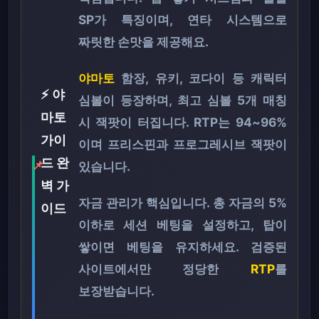
SP가 특징이며, 연타 시스템으로
짜릿한 손맛을 제공해요.
야마토
함장, 유키, 코다이 등 캐릭터
⚡ 야
심볼이 등장하며, 최고 심볼 5개 매칭
마토
시 잭팟이 터집니다. ​​RTP는 94~96%
가이
이며 프리스핀과 프로그레시브 잭팟이
드 완
있습니다.
벽 가
자금 관리가 핵심입니다. 총 자금의 5%
이드
이하로 세션 베팅을 설정하고, 탑이
쌓이면 베팅을 유지하세요. ​검증된
사이트에서만 정당한
RTP
를
보장받습니다.