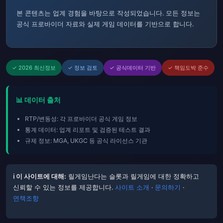
본 콘텐츠는 업계 경험을 바탕으로 작성되었습니다. ​모든 정보는
공식 프로바이더 자료와 실제 게임 데이터를 기반으로 합니다.
✓ 2026 최신정보
✓ 정보 검토
✓ 공식데이터 기반
✓ 책임도박 준수
📊 데이터 출처
RTP/변동성: 각 프로바이더 공식 게임 정보
통계 데이터: 업계 리포트 및 검증된 테스트 결과
규제 정보: MGA, UKGC 등 공식 라이선스 기관
ℹ️ 이 사이트에 대해:
릴게임난다는 슬롯과 릴게임에 대한 정확하고
신뢰할 수 있는 정보를 제공합니다. ​​
사이트 소개
·
문의하기
·
면책조항