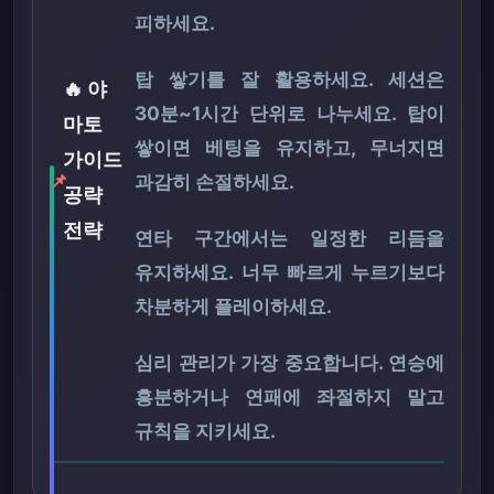
피하세요.
탑 쌓기를 잘 활용하세요. ​​세션은
🔥 야
30분~1시간 단위로 나누세요. ​탑이
마토
쌓이면 베팅을 유지하고, 무너지면
가이드
과감히 손절하세요.
공략
전략
연타 구간에서는 일정한 리듬을
유지하세요. ​너무 빠르게 누르기보다
차분하게 플레이하세요.
심리 관리가 가장 중요합니다. ​​연승에
흥분하거나 연패에 좌절하지 말고
규칙을 지키세요.