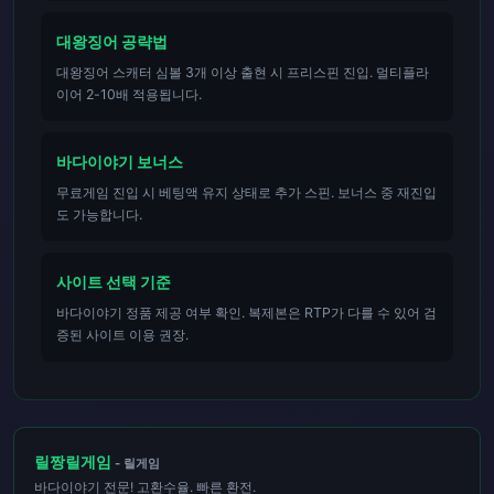
대왕징어 공략법
대왕징어 스캐터 심볼 3개 이상 출현 시 프리스핀 진입. 멀티플라
이어 2-10배 적용됩니다.
바다이야기 보너스
무료게임 진입 시 베팅액 유지 상태로 추가 스핀. 보너스 중 재진입
도 가능합니다.
사이트 선택 기준
바다이야기 정품 제공 여부 확인. 복제본은 RTP가 다를 수 있어 검
증된 사이트 이용 권장.
릴짱릴게임
- 릴게임
바다이야기 전문! 고환수율. 빠른 환전.