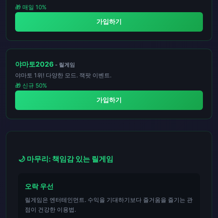
🎁 매일 10%
가입하기
야마토2026
- 릴게임
야마토 1위! 다양한 모드. 잭팟 이벤트.
🎁 신규 50%
가입하기
🌙 마무리: 책임감 있는 릴게임
오락 우선
릴게임은 엔터테인먼트. 수익을 기대하기보다 즐거움을 즐기는 관
점이 건강한 이용법.