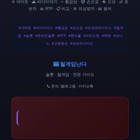
⛵ 야마토 · 🌊 바다이야기 · ⭐ 황금성 · 🐵 손오공 · 🐬 오션 · 👶 초
보자 · 📊 RTP · 📋 비교 · 🚨 피싱방지 · 📖 용어
#야마토
#바다이야기
#황금성
#손오공
#오션파라다이스
#릴게
임
#슬롯
#온라인슬롯
#RTP
#환수율
#프리스핀
#잭팟
#보너
스
#고변동성
#초보자가이드
🎰 릴게임난다
슬롯 · 릴게임 · 전문 가이드
📞 문의: 텔레그램 · 카카오톡