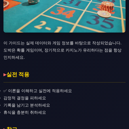
이 가이드는 실제 데이터와 게임 정보를 바탕으로 작성되었습니다. ​
도박은 확률 게임이며, 장기적으로 카지노가 유리하다는 점을 항상
인지하세요.
실전 적용
✅ 이론을 이해하고 실전에 적용하세요
감정적 결정을 피하세요
기록을 남기고 분석하세요
휴식을 충분히 취하세요