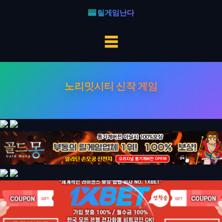
🎰 릴게임난다
☰
노리밋시티 신작 게임