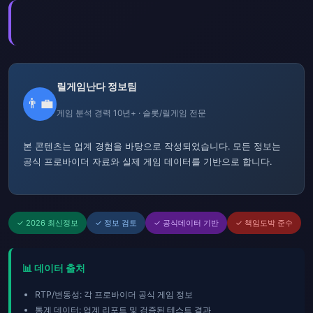
릴게임난다 정보팀
👨‍💼
게임 분석 경력 10년+ · 슬롯/릴게임 전문
본 콘텐츠는 업계 경험을 바탕으로 작성되었습니다. ​모든 정보는
공식 프로바이더 자료와 실제 게임 데이터를 기반으로 합니다.
✓ 2026 최신정보
✓ 정보 검토
✓ 공식데이터 기반
✓ 책임도박 준수
📊 데이터 출처
RTP/변동성: 각 프로바이더 공식 게임 정보
통계 데이터: 업계 리포트 및 검증된 테스트 결과