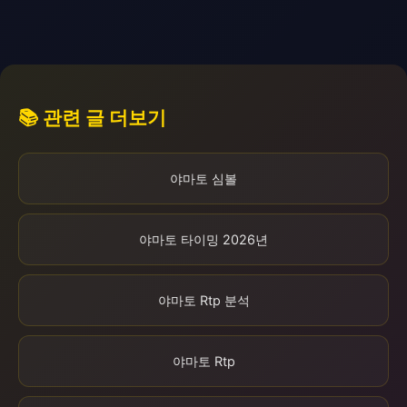
📚 관련 글 더보기
야마토 심볼
야마토 타이밍 2026년
야마토 Rtp 분석
야마토 Rtp