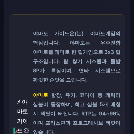
야마토 가이드은(는) 야마토게임의
핵심입니다. ​​야마토는 우주전함
야마토
를 테마로 한 릴게임으로 3x3 릴
구조입니다. ​​탑 쌓기 시스템과 돌발
SP가 특징이며, 연타 시스템으로
짜릿한 손맛을 드립니다.
야마토
함장, 유키, 코다이 등 캐릭터
⚡ 야
심볼이 등장하며, 최고 심볼 5개 매칭
마토
시 잭팟이 터집니다. ​​RTP는 94~96%
가이
이며 프리스핀과 프로그레시브 잭팟이
드 완
있습니다.