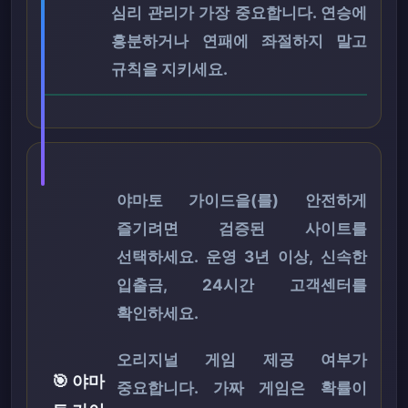
심리 관리가 가장 중요합니다. ​연승에
흥분하거나 연패에 좌절하지 말고
규칙을 지키세요.
야마토 가이드을(를) 안전하게
즐기려면 검증된 사이트를
선택하세요. ​운영 3년 이상, 신속한
입출금, 24시간 고객센터를
확인하세요.
오리지널 게임 제공 여부가
🎯 야마
중요합니다. ​가짜 게임은 확률이