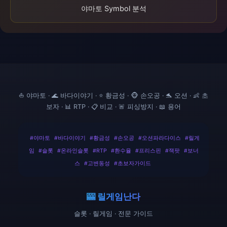
야마토 Symbol 분석
⛵ 야마토 · 🌊 바다이야기 · ⭐ 황금성 · 🐵 손오공 · 🐬 오션 · 👶 초
보자 · 📊 RTP · 📋 비교 · 🚨 피싱방지 · 📖 용어
#야마토
#바다이야기
#황금성
#손오공
#오션파라다이스
#릴게
임
#슬롯
#온라인슬롯
#RTP
#환수율
#프리스핀
#잭팟
#보너
스
#고변동성
#초보자가이드
🎰 릴게임난다
슬롯 · 릴게임 · 전문 가이드