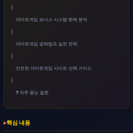
|
야마토게임 보너스 시스템 완벽 분석
|
야마토게임 공략법과 실전 전략
|
안전한 야마토게임 사이트 선택 가이드
|
❓ 자주 묻는 질문
핵심 내용