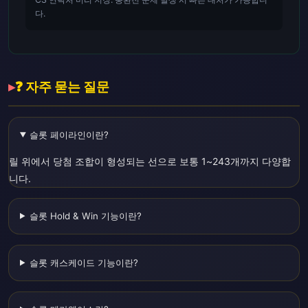
다.
❓ 자주 묻는 질문
슬롯 페이라인이란?
릴 위에서 당첨 조합이 형성되는 선으로 보통 1~243개까지 다양합
니다.
슬롯 Hold & Win 기능이란?
슬롯 캐스케이드 기능이란?