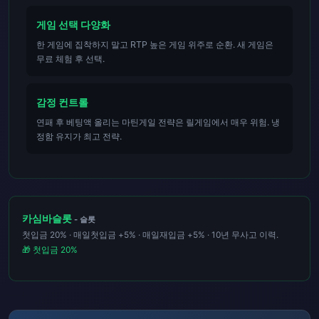
게임 선택 다양화
한 게임에 집착하지 말고 RTP 높은 게임 위주로 순환. 새 게임은
무료 체험 후 선택.
감정 컨트롤
연패 후 베팅액 올리는 마틴게일 전략은 릴게임에서 매우 위험. 냉
정함 유지가 최고 전략.
카심바슬롯
- 슬롯
첫입금 20% · 매일첫입금 +5% · 매일재입금 +5% · 10년 무사고 이력.
🎁 첫입금 20%