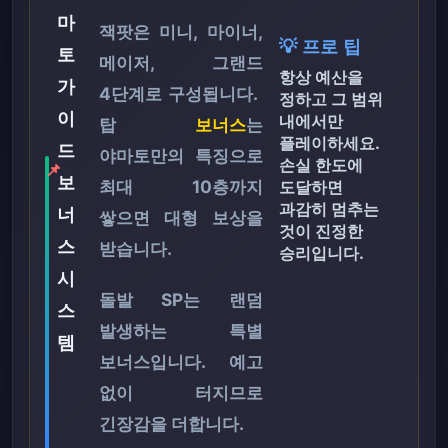
마
잭팟은 미니, 마이너,
💡 프로 팁
토
메이저, 그랜드
항상 예산을
가
4단계로 구성됩니다. ​​
정하고 그 범위
이
내에서만
탑
보너스
는
플레이하세요. ​
드
야마토만의 특징으로
손실 한도에
보
최대 10층까지
도달하면
과감히 멈추는
너
쌓으면 대형 보상을
것이 진정한
스
받습니다.
승리입니다.
시
돌발 SP는 랜덤
스
발생하는 특별
템
보너스입니다. ​예고
없이 터지므로
긴장감을 더합니다.