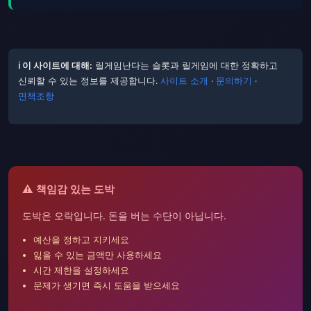
ℹ️ 이 사이트에 대해:
릴게임난다는 슬롯과 릴게임에 대한 정확하고
신뢰할 수 있는 정보를 제공합니다. ​​
사이트 소개
·
문의하기
·
면책조항
⚠️ 책임감 있는 도박
도박은 오락입니다. 돈을 버는 수단이 아닙니다.
예산을 정하고 지키세요
잃을 수 있는 금액만 사용하세요
시간 제한을 설정하세요
문제가 생기면 즉시 도움을 받으세요