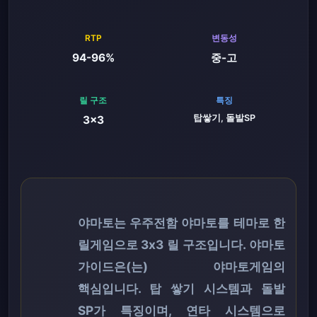
RTP
변동성
94-96%
중-고
릴 구조
특징
탑쌓기, 돌발SP
3x3
야마토는 우주전함
야마토
를 테마로 한
릴게임으로 3x3 릴 구조입니다. 야마토
가이드은(는) 야마토게임의
핵심입니다. 탑 쌓기 시스템과 돌발
SP가 특징이며, 연타 시스템으로