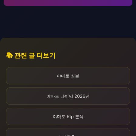
📚 관련 글 더보기
야마토 심볼
야마토 타이밍 2026년
야마토 Rtp 분석