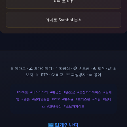
야마토 Rtp
야마토 Symbol 분석
⛵ 야마토 · 🌊 바다이야기 · ⭐ 황금성 · 🐵 손오공 · 🐬 오션 · 👶 초
보자 · 📊 RTP · 📋 비교 · 🚨 피싱방지 · 📖 용어
#야마토
#바다이야기
#황금성
#손오공
#오션파라다이스
#릴게
임
#슬롯
#온라인슬롯
#RTP
#환수율
#프리스핀
#잭팟
#보너
스
#고변동성
#초보자가이드
🎰 릴게임난다