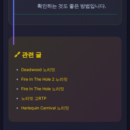
확인하는 것도 좋은 방법입니다.
🔗 관련 글
Deadwood 노리밋
Fire In The Hole 2 노리밋
Fire In The Hole 노리밋
노리밋 고RTP
Harlequin Carnival 노리밋