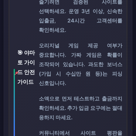
즐기려면 검증된 사이트를
선택하세요. ​​운영 3년 이상, 신속한
입출금, 24시간 고객센터를
확인하세요.
오리지널 게임 제공 여부가
🎯 야마
중요합니다. ​​가짜 게임은 확률이
토 가이
조작되어 있습니다. 과도한 보너스
드 안전
(가입 시 수십만 원 등)는 피싱
가이드
신호입니다.
소액으로 먼저 테스트하고 출금까지
확인하세요. 추가 입금 요구에는 절대
응하지 마세요.
커뮤니티에서 사이트 평판을