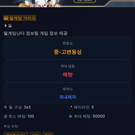
🎰 릴게임 가이드
👨‍💻
릴게임난다 정보팀
게임 정보 제공
변동성
중-고변동성
최대 당첨
잭팟
제작사
국내제작
🎯 릴 구성:
3x3
📍 페이라인:
5
💰 최소 베팅:
100
💎 최대 베팅:
50000
주요 피처: