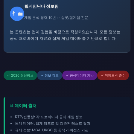
릴게임난다 정보팀
👨‍💼
게임 분석 경력 10년+ · 슬롯/릴게임 전문
본 콘텐츠는 업계 경험을 바탕으로 작성되었습니다. ​​모든 정보는
공식 프로바이더 자료와 실제 게임 데이터를 기반으로 합니다.
✓ 2026 최신정보
✓ 정보 검토
✓ 공식데이터 기반
✓ 책임도박 준수
📊 데이터 출처
RTP/변동성: 각 프로바이더 공식 게임 정보
통계 데이터: 업계 리포트 및 검증된 테스트 결과
규제 정보: MGA, UKGC 등 공식 라이선스 기관