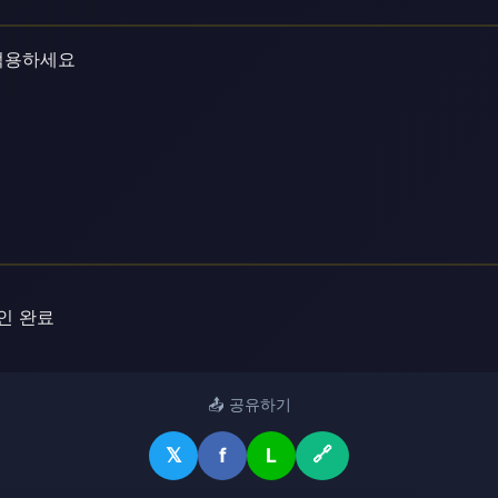
적용하세요
인 완료
📤 공유하기
𝕏
f
L
🔗