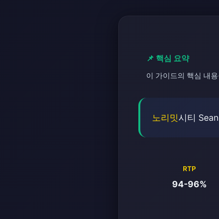
📌 핵심 요약
이 가이드의 핵심 내용
노리밋
시티 Sean
RTP
94-96%