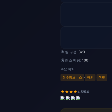
🎯 릴 구성:
3x3
💰 최소 베팅:
100
주요 피처:
·
·
잠수함보너스
어뢰
잭팟
★★★★
4.5/5.0