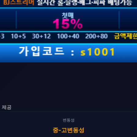
 제공
변동성
중-고변동성