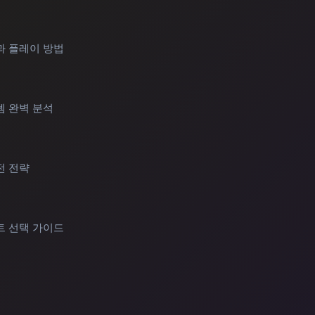
과 플레이 방법
 완벽 분석
전 전략
트 선택 가이드