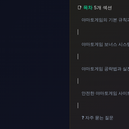
📑
목차
5개 섹션
야마토게임의 기본 규칙
|
야마토게임 보너스 시스템
|
야마토게임 공략법과 실
|
안전한 야마토게임 사이
|
❓ 자주 묻는 질문