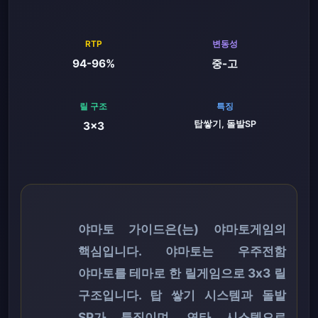
RTP
변동성
94-96%
중-고
릴 구조
특징
탑쌓기, 돌발SP
3x3
야마토 가이드은(는) 야마토게임의
핵심입니다. 야마토는 우주전함
야마토
를 테마로 한 릴게임으로 3x3 릴
구조입니다. ​탑 쌓기 시스템과 돌발
SP가 특징이며, 연타 시스템으로