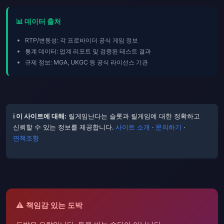
📊 데이터 출처
RTP/변동성: 각 프로바이더 공식 게임 정보
통계 데이터: 업계 리포트 및 검증된 테스트 결과
규제 정보: MGA, UKGC 등 공식 라이선스 기관
ℹ️ 이 사이트에 대해:
릴게임난다는 슬롯과 릴게임에 대한 정확하고
신뢰할 수 있는 정보를 제공합니다.
사이트 소개
·
문의하기
·
면책조항
⚠️ 책임감 있는 도박