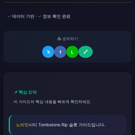
✓
데이터 기반 ·
✓
정보 확인 완료
📤 공유하기
𝕏
f
L
🔗
📌 핵심 요약
이 가이드의 핵심 내용을 빠르게 확인하세요.
노리밋
시티 Tombstone Rip 슬롯 가이드입니다.