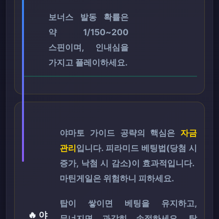
보너스 발동 확률은
약 1/150~200
스핀이며, 인내심을
가지고 플레이하세요.
야마토 가이드 공략의 핵심은
자금
관리
입니다. ​피라미드 베팅법(당첨 시
증가, 낙첨 시 감소)이 효과적입니다. ​​
마틴게일은 위험하니 피하세요.
​탑이 쌓이면 베팅을 유지하고,
🔥 야
무너지면 과감히 손절하세요. 탑