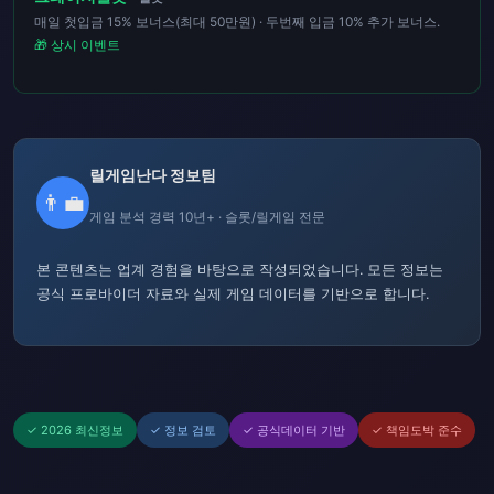
매일 첫입금 15% 보너스(최대 50만원) · 두번째 입금 10% 추가 보너스.
🎁 상시 이벤트
릴게임난다 정보팀
👨‍💼
게임 분석 경력 10년+ · 슬롯/릴게임 전문
본 콘텐츠는 업계 경험을 바탕으로 작성되었습니다. 모든 정보는
공식 프로바이더 자료와 실제 게임 데이터를 기반으로 합니다.
✓ 2026 최신정보
✓ 정보 검토
✓ 공식데이터 기반
✓ 책임도박 준수