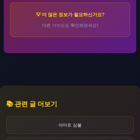
💡 더 많은 정보가 필요하신가요?
다른 가이드도 확인해보세요!
📚 관련 글 더보기
야마토 심볼