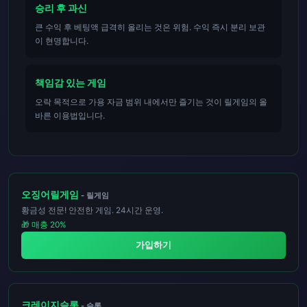
승리 후 과신
큰 수익 후 베팅액 급격히 올리는 것은 위험. 수익 즉시 분리 보관
이 현명합니다.
책임감 있는 게임
오락 목적으로 가용 자금 범위 내에서만 즐기는 것이 릴게임의 올
바른 이용법입니다.
오징어릴게임
- 릴게임
황금성 전문! 안전한 게임. 24시간 운영.
🎁 매충 20%
가입하기
크레이지슬롯
- 슬롯