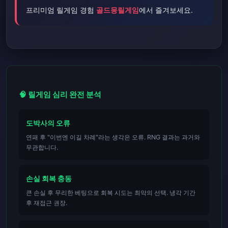
프리미엄 릴게임 경험
골드몽릴게임
에서 즐겨보세요.
🧠 릴게임 심리 완전 분석
도박사의 오류
연패 후 "이번엔 이길 차례"라는 생각은 오류. RNG 결과는 과거와
무관합니다.
손실 회복 충동
큰 손실 후 무리한 베팅으로 회복 시도는 최악의 선택. 냉각 기간
후 재접근 권장.