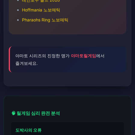
Hoffmania 노보매틱
Pharaohs Ring 노보매틱
야마토 시리즈의 진정한 명가
야마토릴게임
에서
즐겨보세요.
🧠 릴게임 심리 완전 분석
도박사의 오류