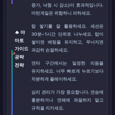
증가, 낙첨 시 감소)이 효과적입니다.
마틴게일은 위험하니 피하세요.
탑 쌓기를 잘 활용하세요. ​​세션은
🔥 야
30분~1시간 단위로 나누세요. 탑이
마토
쌓이면 베팅을 유지하고, 무너지면
가이드
과감히 손절하세요.
공략
연타 구간에서는 일정한 리듬을
전략
유지하세요. ​​너무 빠르게 누르기보다
차분하게 플레이하세요.
심리 관리가 가장 중요합니다. ​​연승에
흥분하거나 연패에 좌절하지 말고
규칙을 지키세요.