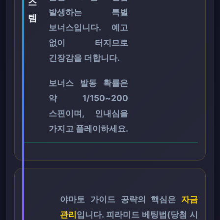
스
발생하는 특별
템
보너스입니다. ​예고
없이 터지므로
긴장감을 더합니다.
보너스 발동 확률은
약 1/150~200
스핀이며, 인내심을
가지고 플레이하세요.
야마토 가이드 공략의 핵심은
자금
관리
입니다. ​​피라미드 베팅법(당첨 시