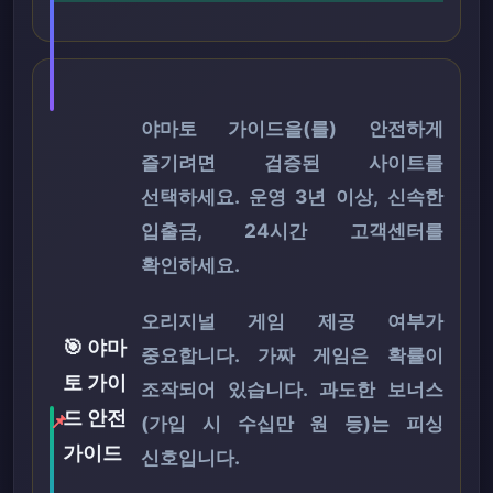
야마토 가이드을(를) 안전하게
즐기려면 검증된 사이트를
선택하세요. ​​운영 3년 이상, 신속한
입출금, 24시간 고객센터를
확인하세요.
오리지널 게임 제공 여부가
🎯 야마
중요합니다. ​​가짜 게임은 확률이
토 가이
조작되어 있습니다. ​​과도한 보너스
드 안전
(가입 시 수십만 원 등)는 피싱
가이드
신호입니다.