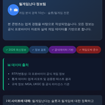
릴게임난다 정보팀
👨‍💼
게임 분석 경력 10년+ · 슬롯/릴게임 전문
본 콘텐츠는 업계 경험을 바탕으로 작성되었습니다. ​​모든 정보는
공식 프로바이더 자료와 실제 게임 데이터를 기반으로 합니다.
✓ 2026 최신정보
✓ 정보 검토
✓ 공식데이터 기반
✓ 책임도박 준수
📊 데이터 출처
RTP/변동성: 각 프로바이더 공식 게임 정보
통계 데이터: 업계 리포트 및 검증된 테스트 결과
규제 정보: MGA, UKGC 등 공식 라이선스 기관
ℹ️ 이 사이트에 대해:
릴게임난다는 슬롯과 릴게임에 대한 정확하고