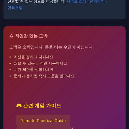
신뢰할 수 있는 정보를 제공합니다. ​​
사이트 소개
·
문의하기
·
면책조항
⚠️ 책임감 있는 도박
도박은 오락입니다. ​​돈을 버는 수단이 아닙니다.
예산을 정하고 지키세요
잃을 수 있는 금액만 사용하세요
시간 제한을 설정하세요
문제가 생기면 즉시 도움을 받으세요
🎮 관련 게임 가이드
|
Yamato Practical Guide