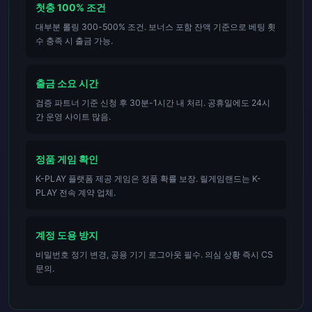
첫충 100% 조건
대부분 롤링 300-500% 조건. 보너스 포함 잔액 기준으로 베팅 횟
수 충족 시 출금 가능.
출금 소요 시간
검증 파트너 기준 신청 후 30분-1시간 내 처리. 공휴일에도 24시
간 운영 사이트 많음.
정품 게임 확인
K-PLAY 플랫폼 제공 게임은 정품 확률 보장. 릴게임랜드는 K-
PLAY 전속 계약 업체.
계정 도용 방지
비밀번호 정기 변경, 공용 기기 로그아웃 필수. 의심 상황 즉시 CS
문의.