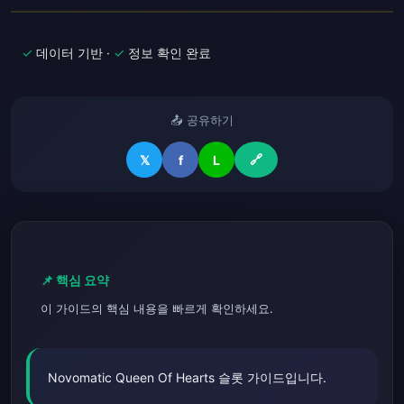
✓
데이터 기반 ·
✓
정보 확인 완료
📤 공유하기
𝕏
f
L
🔗
📌 핵심 요약
이 가이드의 핵심 내용을 빠르게 확인하세요.
Novomatic Queen Of Hearts 슬롯 가이드입니다.