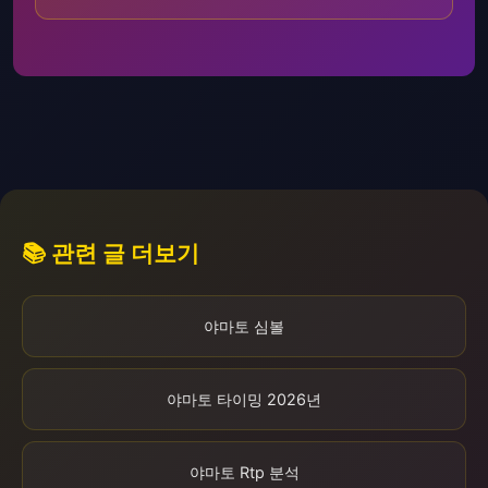
📚 관련 글 더보기
야마토 심볼
야마토 타이밍 2026년
야마토 Rtp 분석