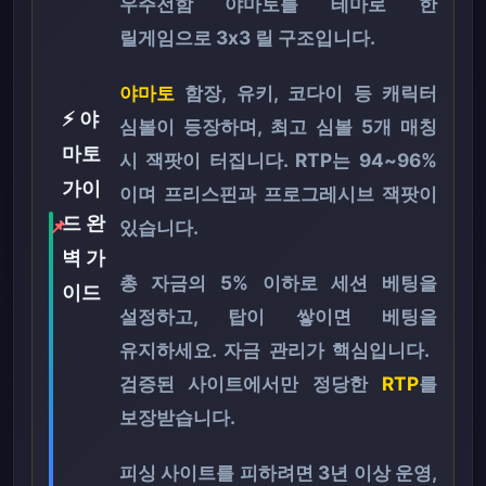
우주전함
야마토
를 테마로 한
릴게임으로 3x3 릴 구조입니다.
야마토
함장, 유키, 코다이 등 캐릭터
⚡ 야
심볼이 등장하며, 최고 심볼 5개 매칭
마토
시 잭팟이 터집니다. ​​RTP는 94~96%
가이
이며 프리스핀과 프로그레시브 잭팟이
드 완
있습니다.
벽 가
총 자금의 5% 이하로 세션 베팅을
이드
설정하고, 탑이 쌓이면 베팅을
유지하세요. 자금 관리가 핵심입니다. ​
검증된 사이트에서만 정당한
RTP
를
보장받습니다.
피싱 사이트를 피하려면 3년 이상 운영,