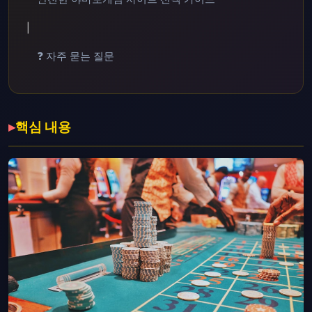
|
❓ 자주 묻는 질문
핵심 내용