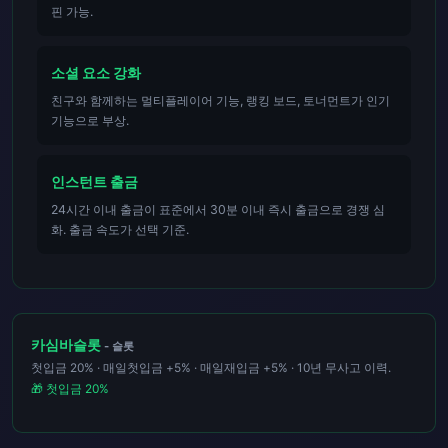
핀 가능.
소셜 요소 강화
친구와 함께하는 멀티플레이어 기능, 랭킹 보드, 토너먼트가 인기
기능으로 부상.
인스턴트 출금
24시간 이내 출금이 표준에서 30분 이내 즉시 출금으로 경쟁 심
화. 출금 속도가 선택 기준.
카심바슬롯
- 슬롯
첫입금 20% · 매일첫입금 +5% · 매일재입금 +5% · 10년 무사고 이력.
🎁 첫입금 20%