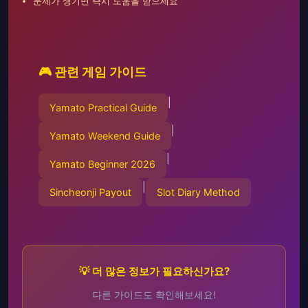
문제가 생기면 즉시 도움을 받으세요
🎮 관련 게임 가이드
|
Yamato Practical Guide
|
Yamato Weekend Guide
|
Yamato Beginner 2026
|
Sincheonji Payout
Slot Diary Method
💡 더 많은 정보가 필요하신가요?
다른 가이드도 확인해보세요!