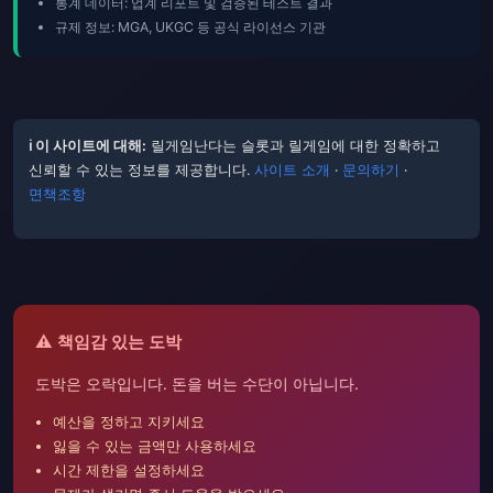
통계 데이터: 업계 리포트 및 검증된 테스트 결과
규제 정보: MGA, UKGC 등 공식 라이선스 기관
ℹ️ 이 사이트에 대해:
릴게임난다는 슬롯과 릴게임에 대한 정확하고
신뢰할 수 있는 정보를 제공합니다. ​
사이트 소개
·
문의하기
·
면책조항
⚠️ 책임감 있는 도박
도박은 오락입니다. 돈을 버는 수단이 아닙니다.
예산을 정하고 지키세요
잃을 수 있는 금액만 사용하세요
시간 제한을 설정하세요