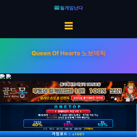
🎰 릴게임난다
☰
Queen Of Hearts 노보매틱