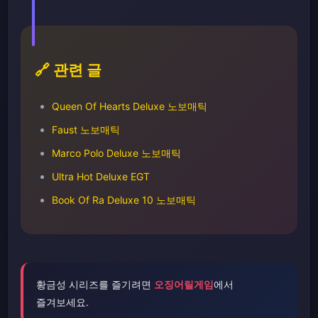
🔗 관련 글
Queen Of Hearts Deluxe 노보매틱
Faust 노보매틱
Marco Polo Deluxe 노보매틱
Ultra Hot Deluxe EGT
Book Of Ra Deluxe 10 노보매틱
황금성 시리즈를 즐기려면
오징어릴게임
에서
즐겨보세요.