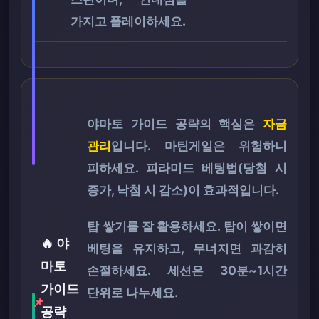
가지고 플레이하세요.
야마토 가이드 공략의 핵심은
자금
관리
입니다. 마틴게일은 위험하니
피하세요. ​피라미드 베팅법(당첨 시
증가, 낙첨 시 감소)이 효과적입니다.
탑 쌓기를 잘 활용하세요. ​​탑이 쌓이면
🔥 야
베팅을 유지하고, 무너지면 과감히
마토
손절하세요. ​​세션은 30분~1시간
가이드
단위로 나누세요.
공략