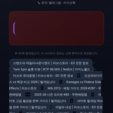
📞 문의: 텔레그램 · 카카오톡
© 2026 릴게임난다. ​​이 사이트의 정보는 교육 목적으로 제공됩니다.
·
스텐드라 데일리vs온디맨드 | 러브스토리 - ED 전문 정보
·
Twin Spin 슬롯 리뷰 | RTP 96.56% | NetEnt | 카지노월드
·
타오르 최대용량 | 러브스토리 - ED 전문 정보
오션파라다이
·
스 vs 백경 비교 2026 | 릴게임난다
Kamagra vs Fildena Side
·
Effects | 러브스토리
Mlb 2013 - 베팅 가이드 2026 #287 - 무
· ·
·
한배팅맵
2025-26 시즌 프리뷰 #85 - 무한배팅맵
야
·
마토 고급 필승법 완벽 가이드 | 릴게임난다
야마토 릴게임 매뉴
얼 완벽 가이드 | 릴게임난다
야일라 내성 | 러브스토리 - ED 전문