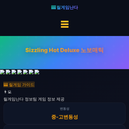
🎰 릴게임난다
☰
Sizzling Hot Deluxe 노보매틱
🎰 릴게임 가이드
👨‍💻
릴게임난다 정보팀
게임 정보 제공
변동성
중-고변동성