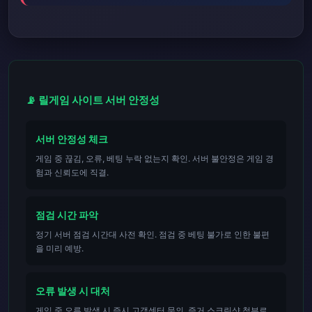
📡 릴게임 사이트 서버 안정성
서버 안정성 체크
게임 중 끊김, 오류, 베팅 누락 없는지 확인. 서버 불안정은 게임 경
험과 신뢰도에 직결.
점검 시간 파악
정기 서버 점검 시간대 사전 확인. 점검 중 베팅 불가로 인한 불편
을 미리 예방.
오류 발생 시 대처
게임 중 오류 발생 시 즉시 고객센터 문의. 증거 스크린샷 첨부로