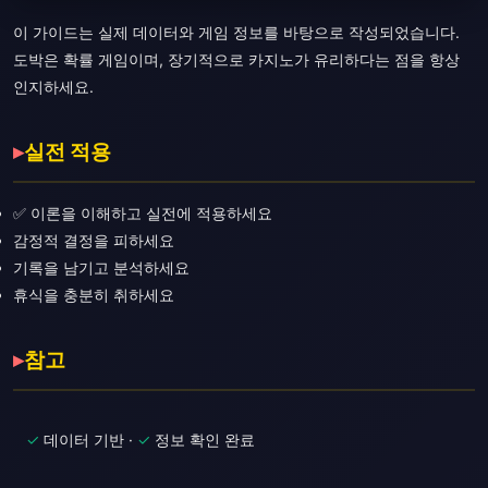
이 가이드는 실제 데이터와 게임 정보를 바탕으로 작성되었습니다. ​
도박은 확률 게임이며, 장기적으로 카지노가 유리하다는 점을 항상
인지하세요.
실전 적용
✅ 이론을 이해하고 실전에 적용하세요
감정적 결정을 피하세요
기록을 남기고 분석하세요
휴식을 충분히 취하세요
참고
✓
데이터 기반 ·
✓
정보 확인 완료