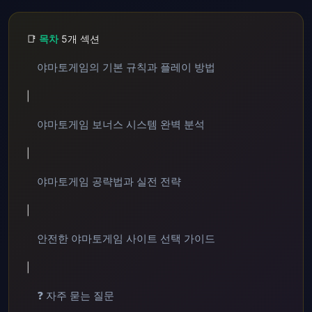
📑
목차
5개 섹션
야마토게임의 기본 규칙과 플레이 방법
|
야마토게임 보너스 시스템 완벽 분석
|
야마토게임 공략법과 실전 전략
|
안전한 야마토게임 사이트 선택 가이드
|
❓ 자주 묻는 질문