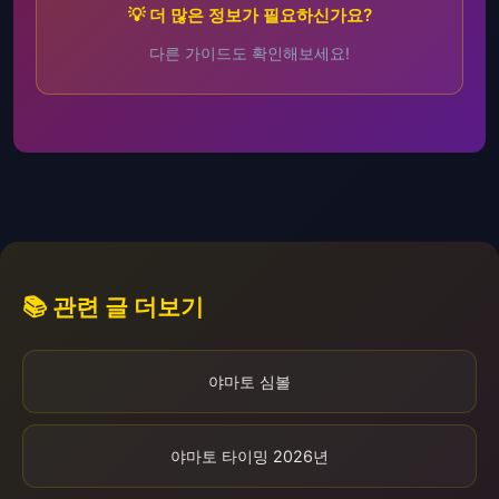
💡 더 많은 정보가 필요하신가요?
다른 가이드도 확인해보세요!
📚 관련 글 더보기
야마토 심볼
야마토 타이밍 2026년