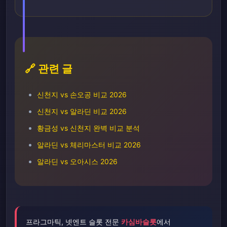
🔗 관련 글
신천지 vs 손오공 비교 2026
신천지 vs 알라딘 비교 2026
황금성 vs 신천지 완벽 비교 분석
알라딘 vs 체리마스터 비교 2026
알라딘 vs 오아시스 2026
프라그마틱, 넷엔트 슬롯 전문
카심바슬롯
에서