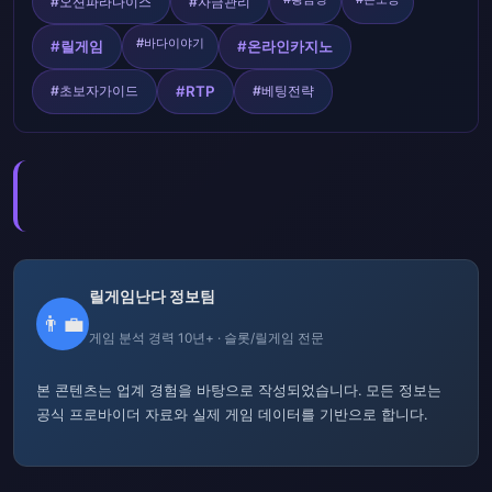
#오션파라다이스
#자금관리
#바다이야기
#릴게임
#온라인카지노
#초보자가이드
#RTP
#베팅전략
릴게임난다 정보팀
👨‍💼
게임 분석 경력 10년+ · 슬롯/릴게임 전문
본 콘텐츠는 업계 경험을 바탕으로 작성되었습니다. ​​모든 정보는
공식 프로바이더 자료와 실제 게임 데이터를 기반으로 합니다.