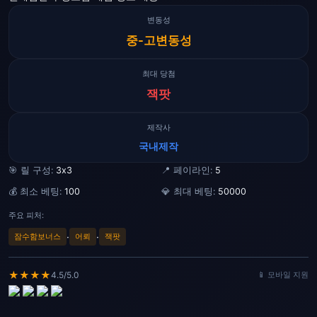
변동성
중-고변동성
최대 당첨
잭팟
제작사
국내제작
🎯 릴 구성:
3x3
📍 페이라인:
5
💰 최소 베팅:
100
💎 최대 베팅:
50000
주요 피처:
·
·
잠수함보너스
어뢰
잭팟
★★★★
4.5/5.0
📱 모바일 지원