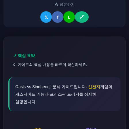
📤 공유하기
𝕏
f
L
🔗
📌 핵심 요약
이 가이드의 핵심 내용을 빠르게 확인하세요.
Oasis Vs Sincheonji 분석 가이드입니다. ​​
신천지
게임의
캐스케이드 기능과 프리스핀 트리거를 상세히
설명합니다.