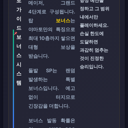
토
항상 예산을
메이저, 그랜드
정하고 그 범위
가
4단계로 구성됩니다.
내에서만
이
탑
보너스
는
플레이하세요.
드
야마토만의 특징으로
손실 한도에
보
최대 10층까지 쌓으면
도달하면
너
대형 보상을
과감히 멈추는
스
받습니다.
것이 진정한
시
승리입니다.
돌발 SP는 랜덤
스
발생하는 특별
템
보너스입니다. ​​예고
없이 터지므로
긴장감을 더합니다.
보너스 발동 확률은