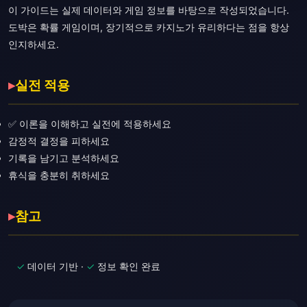
이 가이드는 실제 데이터와 게임 정보를 바탕으로 작성되었습니다.
도박은 확률 게임이며, 장기적으로 카지노가 유리하다는 점을 항상
인지하세요.
실전 적용
✅ 이론을 이해하고 실전에 적용하세요
감정적 결정을 피하세요
기록을 남기고 분석하세요
휴식을 충분히 취하세요
참고
✓
데이터 기반 ·
✓
정보 확인 완료