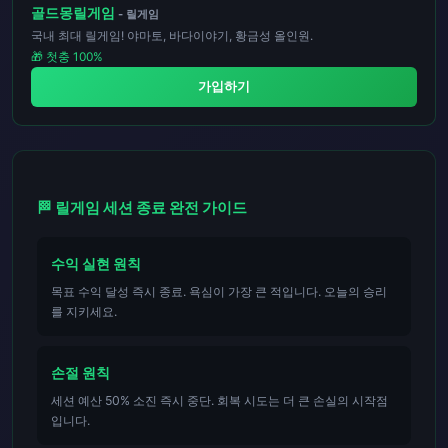
골드몽릴게임
- 릴게임
국내 최대 릴게임! 야마토, 바다이야기, 황금성 올인원.
🎁 첫충 100%
가입하기
🏁 릴게임 세션 종료 완전 가이드
수익 실현 원칙
목표 수익 달성 즉시 종료. 욕심이 가장 큰 적입니다. 오늘의 승리
를 지키세요.
손절 원칙
세션 예산 50% 소진 즉시 중단. 회복 시도는 더 큰 손실의 시작점
입니다.