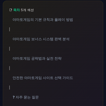
📑
목차
5개 섹션
야마토게임의 기본 규칙과 플레이 방법
|
야마토게임 보너스 시스템 완벽 분석
|
야마토게임 공략법과 실전 전략
|
안전한 야마토게임 사이트 선택 가이드
|
❓ 자주 묻는 질문