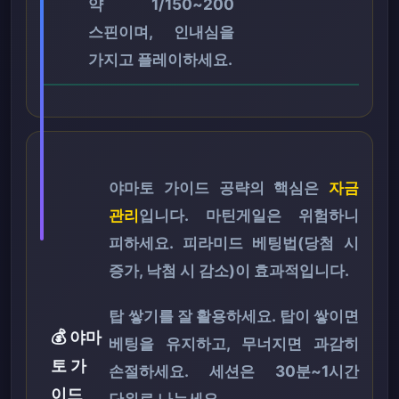
약 1/150~200
스핀이며, 인내심을
가지고 플레이하세요.
야마토 가이드 공략의 핵심은
자금
관리
입니다. 마틴게일은 위험하니
피하세요. 피라미드 베팅법(당첨 시
증가, 낙첨 시 감소)이 효과적입니다.
탑 쌓기를 잘 활용하세요. ​탑이 쌓이면
💰 야마
베팅을 유지하고, 무너지면 과감히
토 가
손절하세요. ​세션은 30분~1시간
이드
단위로 나누세요.