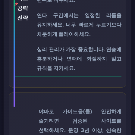
공략
연타 구간에서는 일정한 리듬을
전략
유지하세요. ​너무 빠르게 누르기보다
차분하게 플레이하세요.
심리 관리가 가장 중요합니다. ​연승에
흥분하거나 연패에 좌절하지 말고
규칙을 지키세요.
야마토 가이드을(를) 안전하게
즐기려면 검증된 사이트를
선택하세요. ​운영 3년 이상, 신속한