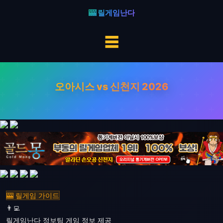
🎰 릴게임난다
☰
오아시스 vs 신천지 2026
🎰 릴게임 가이드
👨‍💻
릴게임난다 정보팀
게임 정보 제공