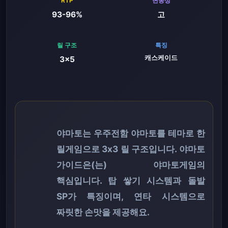
RTP
변동성
93-96%
고
릴 구조
특징
캐스케이드
3x5
​야마토는 우주전함
야마토
를 테마로 한
릴게임으로 3x3 릴 구조입니다. 야마토
가이드은(는) 야마토게임의
핵심입니다. ​탑 쌓기 시스템과 돌발
SP가 특징이며, 연타 시스템으로
짜릿한 손맛을 제공해요.