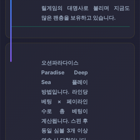
릴게임의 대명사로 불리며 지금도
많은 팬층을 보유하고 있습니다.
오션파라다이스
Paradise Deep
Sea 플레이
방법입니다. ​​라인당
베팅 × 페이라인
수로 총 베팅이
계산됩니다. ​스핀 후
동일 심볼 3개 이상