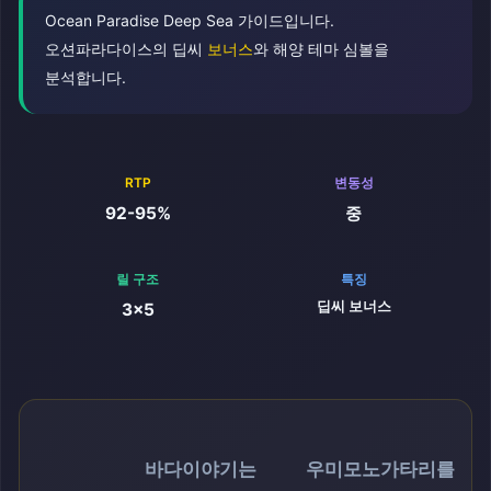
Ocean Paradise Deep Sea 가이드입니다. ​​
오션파라다이스의 딥씨
보너스
와 해양 테마 심볼을
분석합니다.
RTP
변동성
92-95%
중
릴 구조
특징
딥씨 보너스
3x5
바다이야기
는 우미모노가타리를