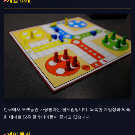
게임 소개
한국에서 오랫동안 사랑받아온 릴게임입니다. ​​독특한 게임성과 익숙
한 테마로 많은 플레이어들이 즐기고 있습니다.
게임 특징