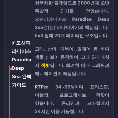
한국화한 릴게임으로 2000년대 초반
폭발적 인기를 얻었습니다.
오션파라다이스 Paradise Deep
Sea은(는) 바다이야기의 핵심입니다. ​​
5x3 릴에 20개 페이라인 구조입니다.
⚡ 오션파
고래, 상어, 거북이, 열대어 등 바다
라다이스
생물 심볼이 등장하며, 고래 5개 매칭
Paradise
시
잭팟
입니다. ​화려한 바다 그래픽과
Deep
애니메이션이 특징입니다.
Sea 완벽
가이드
RTP
는 94~96%이며 프리스핀,
더블업, 프로그레시브 잭팟이
있습니다. ​​온라인과 모바일에서
24시간 이용 가능합니다.