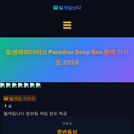
🎰 릴게임난다
☰
오션파라다이스 Paradise Deep Sea 완벽 가이
드 2026
🎰 릴게임 가이드
👨‍💻
릴게임난다 정보팀
게임 정보 제공
변동성
중변동성