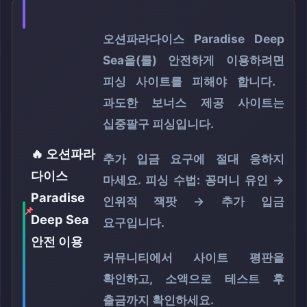
오션파라다이스 Paradise Deep
Sea을(를) 안전하게 이용하려면
피싱 사이트를 피해야 합니다. ​​
과도한 보너스 제공 사이트는
십중팔구 피싱입니다.
🔥 오션파라
추가 입금 요구에 절대 응하지
다이스
마세요. ​피싱 수법: 꽁머니 유인 →
Paradise
인위적 잭팟 → 추가 입금
Deep Sea
요구입니다.
안전 이용
커뮤니티에서 사이트 평판을
확인하고, 소액으로 테스트 후
출금까지 확인하세요.