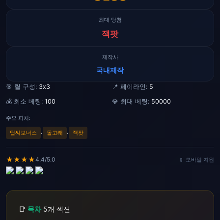
최대 당첨
잭팟
제작사
국내제작
🎯 릴 구성:
3x3
📍 페이라인:
5
💰 최소 베팅:
100
💎 최대 베팅:
50000
주요 피처:
·
·
딥씨보너스
돌고래
잭팟
★★★★
4.4/5.0
📱 모바일 지원
📑
목차
5개 섹션