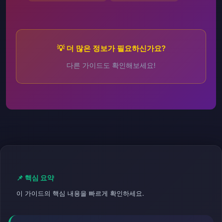
💡 더 많은 정보가 필요하신가요?
다른 가이드도 확인해보세요!
📌 핵심 요약
이 가이드의 핵심 내용을 빠르게 확인하세요.