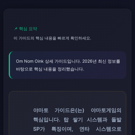
📌 핵심 요약
이 가이드의 핵심 내용을 빠르게 확인하세요.
Om Nom Oink 상세 가이드입니다. ​​2026년 최신 정보를
바탕으로 핵심 내용을 정리했습니다.
야마토 가이드은(는) 야마토게임의
핵심입니다. ​탑 쌓기 시스템과 돌발
SP가 특징이며, 연타 시스템으로