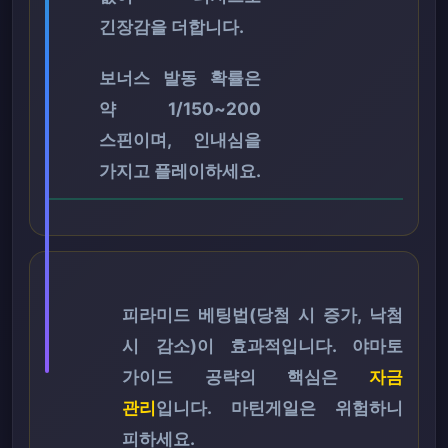
긴장감을 더합니다.
보너스 발동 확률은
약 1/150~200
스핀이며, 인내심을
가지고 플레이하세요.
​​피라미드 베팅법(당첨 시 증가, 낙첨
시 감소)이 효과적입니다. 야마토
가이드 공략의 핵심은
자금
관리
입니다. ​마틴게일은 위험하니
피하세요.