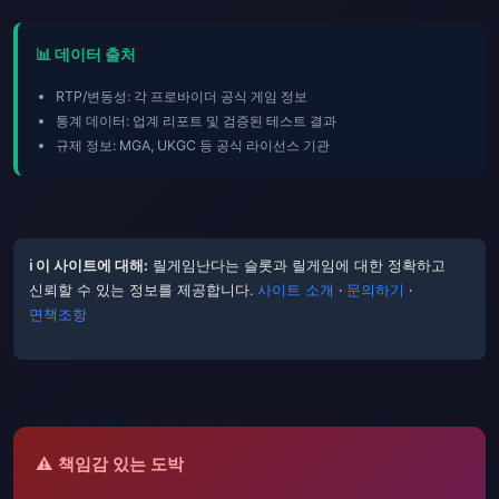
📊 데이터 출처
RTP/변동성: 각 프로바이더 공식 게임 정보
통계 데이터: 업계 리포트 및 검증된 테스트 결과
규제 정보: MGA, UKGC 등 공식 라이선스 기관
ℹ️ 이 사이트에 대해:
릴게임난다는 슬롯과 릴게임에 대한 정확하고
신뢰할 수 있는 정보를 제공합니다.
사이트 소개
·
문의하기
·
면책조항
⚠️ 책임감 있는 도박