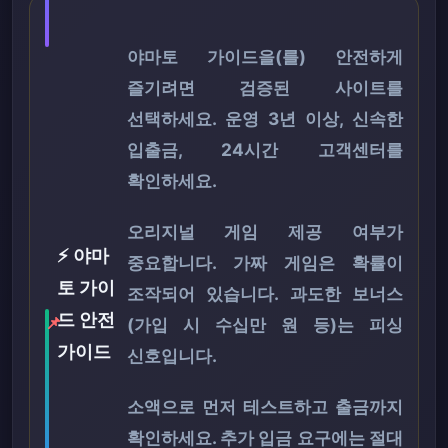
야마토 가이드을(를) 안전하게
즐기려면 검증된 사이트를
선택하세요. ​​운영 3년 이상, 신속한
입출금, 24시간 고객센터를
확인하세요.
오리지널 게임 제공 여부가
⚡ 야마
중요합니다. 가짜 게임은 확률이
토 가이
조작되어 있습니다. ​​과도한 보너스
드 안전
(가입 시 수십만 원 등)는 피싱
가이드
신호입니다.
소액으로 먼저 테스트하고 출금까지
확인하세요. 추가 입금 요구에는 절대