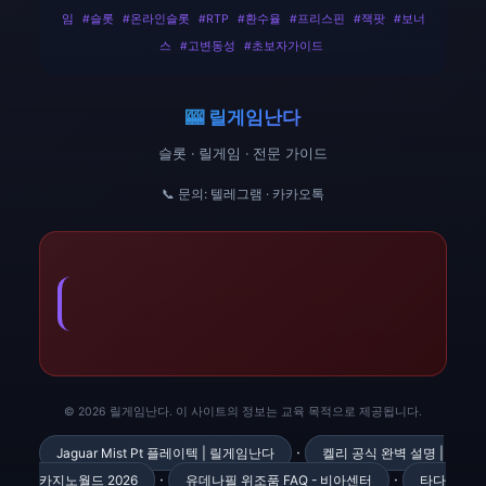
임
#슬롯
#온라인슬롯
#RTP
#환수율
#프리스핀
#잭팟
#보너
스
#고변동성
#초보자가이드
🎰 릴게임난다
슬롯 · 릴게임 · 전문 가이드
📞 문의: 텔레그램 · 카카오톡
© 2026 릴게임난다. ​​이 사이트의 정보는 교육 목적으로 제공됩니다.
·
Jaguar Mist Pt 플레이텍 | 릴게임난다
켈리 공식 완벽 설명 |
·
·
카지노월드 2026
유데나필 위조품 FAQ - 비아센터
타다