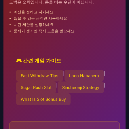
도박은 오락입니다. ​​돈을 버는 수단이 아닙니다.
예산을 정하고 지키세요
잃을 수 있는 금액만 사용하세요
시간 제한을 설정하세요
문제가 생기면 즉시 도움을 받으세요
🎮 관련 게임 가이드
|
|
Fast Withdraw Tips
Loco Habanero
|
|
Sugar Rush Slot
Sincheonji Strategy
What Is Slot Bonus Buy