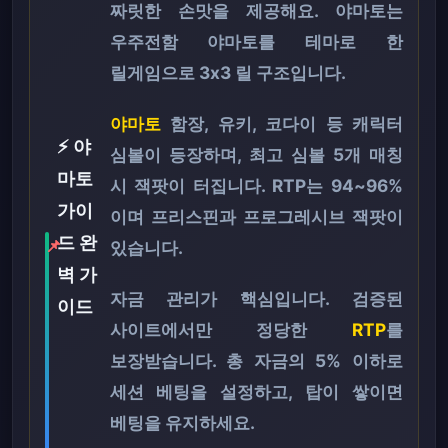
짜릿한 손맛을 제공해요. ​​야마토는
우주전함
야마토
를 테마로 한
릴게임으로 3x3 릴 구조입니다.
야마토
함장, 유키, 코다이 등 캐릭터
⚡ 야
심볼이 등장하며, 최고 심볼 5개 매칭
마토
시 잭팟이 터집니다. RTP는 94~96%
가이
이며 프리스핀과 프로그레시브 잭팟이
드 완
있습니다.
벽 가
자금 관리가 핵심입니다. ​​검증된
이드
사이트에서만 정당한
RTP
를
보장받습니다. 총 자금의 5% 이하로
세션 베팅을 설정하고, 탑이 쌓이면
베팅을 유지하세요.