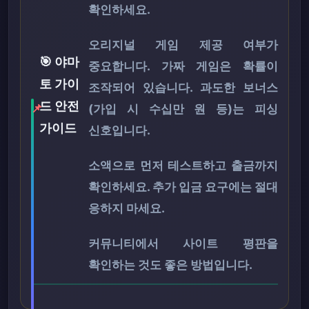
확인하세요.
오리지널 게임 제공 여부가
🎯 야마
중요합니다. 가짜 게임은 확률이
토 가이
조작되어 있습니다. 과도한 보너스
드 안전
(가입 시 수십만 원 등)는 피싱
가이드
신호입니다.
소액으로 먼저 테스트하고 출금까지
확인하세요. 추가 입금 요구에는 절대
응하지 마세요.
커뮤니티에서 사이트 평판을
확인하는 것도 좋은 방법입니다.