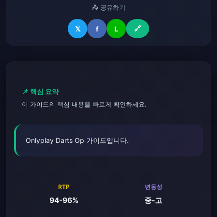
📤 공유하기
𝕏
f
L
🔗
📌 핵심 요약
이 가이드의 핵심 내용을 빠르게 확인하세요.
Onlyplay Darts Op 가이드입니다.
RTP
변동성
94-96%
중-고