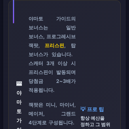
야마토 가이드의
보너스는 일반
보너스, 프로그레시브
잭팟,
프리스핀
, 탑
보너스가 있습니다. ​​
스캐터 3개 이상 시
프리스핀이 발동되며
당첨금 2~3배가
🎰
적용됩니다.
야
마
잭팟은 미니, 마이너,
💡 프로 팁
토
메이저, 그랜드
항상 예산을
가
4단계로 구성됩니다. ​​
정하고 그 범위