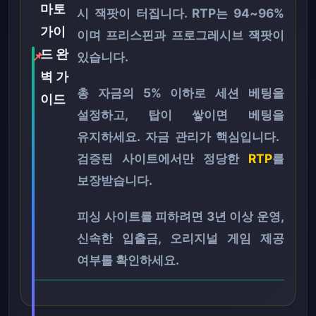
마토
시 잭팟이 터집니다. ​RTP는 94~96%
가이
이며 프리스핀과 프로그레시브 잭팟이
드 완
있습니다.
벽 가
총 자금의 5% 이하로 세션 베팅을
이드
설정하고, 탑이 쌓이면 베팅을
유지하세요. 자금 관리가 핵심입니다. ​
검증된 사이트에서만 정당한
RTP
를
보장받습니다.
피싱 사이트를 피하려면 3년 이상 운영,
신속한 입출금, 오리지널 게임 제공
여부를 확인하세요.