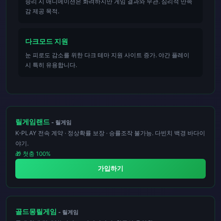
승리 시 애니메이션은 화려하지만 게임 결과와 무관. 심리적 만족
감 제공 목적.
다크모드 지원
눈 피로도 감소를 위한 다크 테마 지원 사이트 증가. 야간 플레이
시 특히 유용합니다.
릴게임랜드
- 릴게임
K-PLAY 전속 계약 · 정상확률 보장 · 승률조작 불가능. 다빈치 백경 바다이
야기.
🎁 첫충 100%
가입하기
골드몽릴게임
- 릴게임