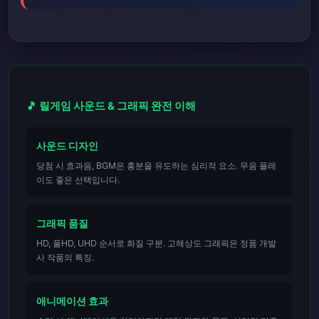
🎵 릴게임 사운드 & 그래픽 완전 이해
사운드 디자인
당첨 시 효과음, BGM은 흥분을 유도하는 심리적 요소. 무음 플레
이도 좋은 선택입니다.
그래픽 품질
HD, 풀HD, UHD 순서로 화질 구분. 고해상도 그래픽은 정품 개발
사 작품의 특징.
애니메이션 효과