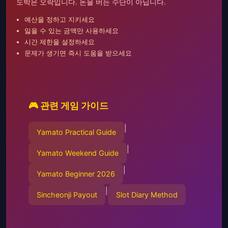
도박은 오락입니다. ​​돈을 버는 수단이 아닙니다.
예산을 정하고 지키세요
잃을 수 있는 금액만 사용하세요
시간 제한을 설정하세요
문제가 생기면 즉시 도움을 받으세요
🎮 관련 게임 가이드
|
Yamato Practical Guide
|
Yamato Weekend Guide
|
Yamato Beginner 2026
|
Sincheonji Payout
Slot Diary Method