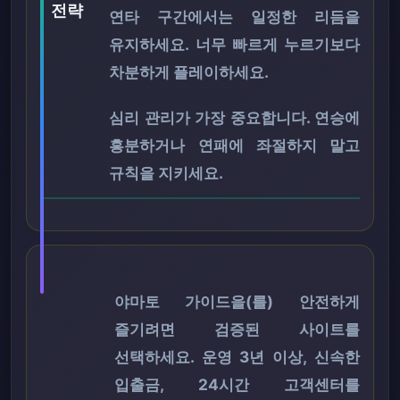
전략
연타 구간에서는 일정한 리듬을
유지하세요. 너무 빠르게 누르기보다
차분하게 플레이하세요.
심리 관리가 가장 중요합니다. ​연승에
흥분하거나 연패에 좌절하지 말고
규칙을 지키세요.
야마토 가이드을(를) 안전하게
즐기려면 검증된 사이트를
선택하세요. 운영 3년 이상, 신속한
입출금, 24시간 고객센터를