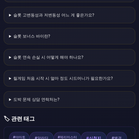
슬롯 고변동성과 저변동성 어느 게 좋은가요?
슬롯 보너스 바이란?
슬롯 연속 손실 시 어떻게 해야 하나요?
릴게임 처음 시작 시 얼마 정도 시드머니가 필요한가요?
도박 문제 상담 연락처는?
🏷️ 관련 태그
#야마토
#체리마스터
#알라딘
#신천지
#백경