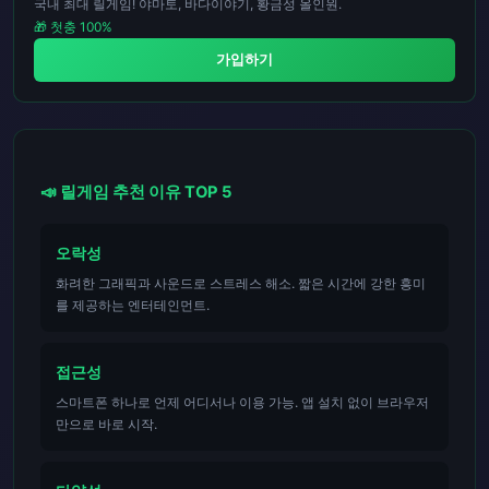
국내 최대 릴게임! 야마토, 바다이야기, 황금성 올인원.
🎁 첫충 100%
가입하기
📣 릴게임 추천 이유 TOP 5
오락성
화려한 그래픽과 사운드로 스트레스 해소. 짧은 시간에 강한 흥미
를 제공하는 엔터테인먼트.
접근성
스마트폰 하나로 언제 어디서나 이용 가능. 앱 설치 없이 브라우저
만으로 바로 시작.