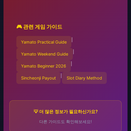
🎮 관련 게임 가이드
|
Yamato Practical Guide
|
Yamato Weekend Guide
|
Yamato Beginner 2026
|
Sincheonji Payout
Slot Diary Method
💡 더 많은 정보가 필요하신가요?
다른 가이드도 확인해보세요!