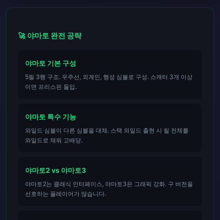
🚀 야마토 완전 공략
야마토 기본 구성
5릴 3행 구조. 우주선, 외계인, 행성 심볼로 구성. 스캐터 3개 이상
이면 프리스핀 돌입.
야마토 특수 기능
와일드 심볼이 다른 심볼을 대체. 스택 와일드 출현 시 릴 전체를
와일드로 채워 고배당.
야마토2 vs 야마토3
야마토2는 클래식 인터페이스, 야마토3은 그래픽 강화. 구 버전을
선호하는 플레이어가 많습니다.