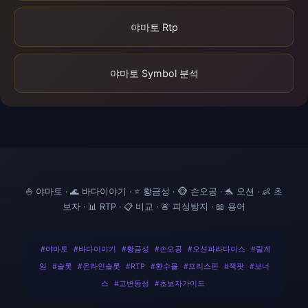
야마토 Rtp
야마토 Symbol 분석
⛵ 야마토 · 🌊 바다이야기 · ⭐ 황금성 · 🐵 손오공 · 🐬 오션 · 👶 초
보자 · 📊 RTP · 📋 비교 · 🚨 피싱방지 · 📖 용어
#야마토
#바다이야기
#황금성
#손오공
#오션파라다이스
#릴게
임
#슬롯
#온라인슬롯
#RTP
#환수율
#프리스핀
#잭팟
#보너
스
#고변동성
#초보자가이드