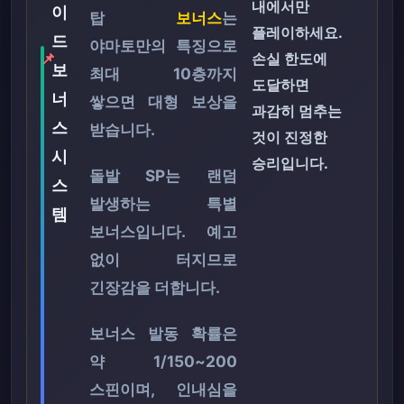
내에서만
이
탑
보너스
는
플레이하세요. ​
드
야마토만의 특징으로
손실 한도에
보
최대 10층까지
도달하면
너
쌓으면 대형 보상을
과감히 멈추는
스
받습니다.
것이 진정한
시
승리입니다.
돌발 SP는 랜덤
스
발생하는 특별
템
보너스입니다. ​예고
없이 터지므로
긴장감을 더합니다.
보너스 발동 확률은
약 1/150~200
스핀이며, 인내심을