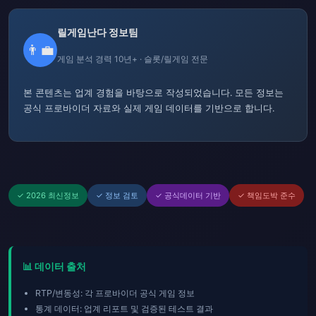
릴게임난다 정보팀
👨‍💼
게임 분석 경력 10년+ · 슬롯/릴게임 전문
본 콘텐츠는 업계 경험을 바탕으로 작성되었습니다. ​​모든 정보는
공식 프로바이더 자료와 실제 게임 데이터를 기반으로 합니다.
✓ 2026 최신정보
✓ 정보 검토
✓ 공식데이터 기반
✓ 책임도박 준수
📊 데이터 출처
RTP/변동성: 각 프로바이더 공식 게임 정보
통계 데이터: 업계 리포트 및 검증된 테스트 결과