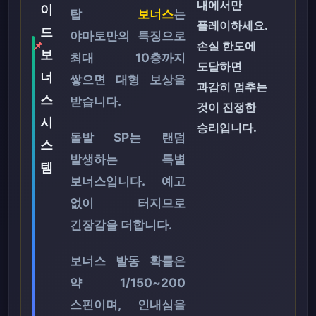
내에서만
이
탑
보너스
는
플레이하세요.
드
야마토만의 특징으로
손실 한도에
보
최대 10층까지
도달하면
너
쌓으면 대형 보상을
과감히 멈추는
스
받습니다.
것이 진정한
시
승리입니다.
돌발 SP는 랜덤
스
발생하는 특별
템
보너스입니다. ​​예고
없이 터지므로
긴장감을 더합니다.
보너스 발동 확률은
약 1/150~200
스핀이며, 인내심을