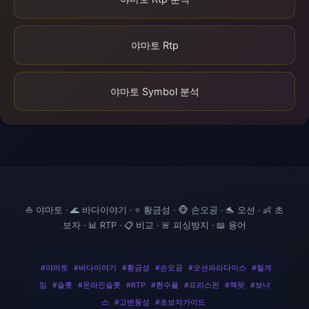
야마토 Rtp
야마토 Symbol 분석
⛵ 야마토 · 🌊 바다이야기 · ⭐ 황금성 · 🐵 손오공 · 🐬 오션 · 👶 초
보자 · 📊 RTP · 📋 비교 · 🚨 피싱방지 · 📖 용어
#야마토
#바다이야기
#황금성
#손오공
#오션파라다이스
#릴게
임
#슬롯
#온라인슬롯
#RTP
#환수율
#프리스핀
#잭팟
#보너
스
#고변동성
#초보자가이드