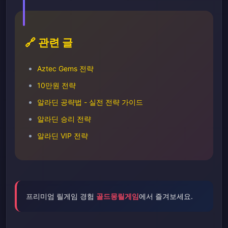
🔗 관련 글
Aztec Gems 전략
10만원 전략
알라딘 공략법 - 실전 전략 가이드
알라딘 승리 전략
알라딘 VIP 전략
프리미엄 릴게임 경험
골드몽릴게임
에서 즐겨보세요.