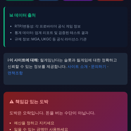
📊 데이터 출처
RTP/변동성: 각 프로바이더 공식 게임 정보
통계 데이터: 업계 리포트 및 검증된 테스트 결과
규제 정보: MGA, UKGC 등 공식 라이선스 기관
ℹ️ 이 사이트에 대해:
릴게임난다는 슬롯과 릴게임에 대한 정확하고
신뢰할 수 있는 정보를 제공합니다. ​​
사이트 소개
·
문의하기
·
면책조항
⚠️ 책임감 있는 도박
도박은 오락입니다. ​​돈을 버는 수단이 아닙니다.
예산을 정하고 지키세요
잃을 수 있는 금액만 사용하세요