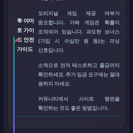
오리지널 게임 제공 여부가
🎯 야마
중요합니다. 가짜 게임은 확률이
토 가이
조작되어 있습니다. 과도한 보너스
드 안전
(가입 시 수십만 원 등)는 피싱
가이드
신호입니다.
소액으로 먼저 테스트하고 출금까지
확인하세요. ​추가 입금 요구에는 절대
응하지 마세요.
커뮤니티에서 사이트 평판을
확인하는 것도 좋은 방법입니다.