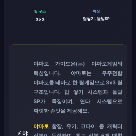
릴 구조
특징
탑쌓기, 돌발SP
3x3
야마토 가이드은(는) 야마토게임의
핵심입니다. ​야마토는 우주전함
야마토
를 테마로 한 릴게임으로 3x3 릴
구조입니다. 탑 쌓기 시스템과 돌발
SP가 특징이며, 연타 시스템으로
짜릿한 손맛을 제공해요.
야마토
함장, 유키, 코다이 등 캐릭터
⚡ 야
심볼이 등장하며, 최고 심볼 5개 매칭