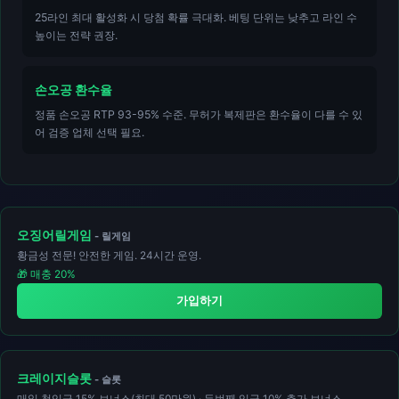
25라인 최대 활성화 시 당첨 확률 극대화. 베팅 단위는 낮추고 라인 수
높이는 전략 권장.
손오공 환수율
정품 손오공 RTP 93-95% 수준. 무허가 복제판은 환수율이 다를 수 있
어 검증 업체 선택 필요.
오징어릴게임
- 릴게임
황금성 전문! 안전한 게임. 24시간 운영.
🎁 매충 20%
가입하기
크레이지슬롯
- 슬롯
매일 첫입금 15% 보너스(최대 50만원) · 두번째 입금 10% 추가 보너스.