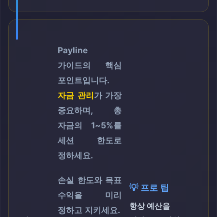
Payline
가이드의 핵심
포인트입니다. ​​
자금 관리
가 가장
중요하며, 총
자금의 1~5%를
세션 한도로
정하세요.
손실 한도와 목표
💡 프로 팁
수익을 미리
항상 예산을
정하고 지키세요. ​​