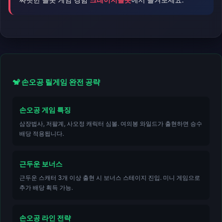
🐒 손오공 릴게임 완전 공략
손오공 게임 특징
삼장법사, 저팔계, 사오정 캐릭터 심볼. 여의봉 와일드가 출현하면 승수
배당 적용됩니다.
근두운 보너스
근두운 스캐터 3개 이상 출현 시 보너스 스테이지 진입. 미니 게임으로
추가 배당 획득 가능.
손오공 라인 전략