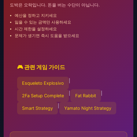
도박은 오락입니다. ​​돈을 버는 수단이 아닙니다.
예산을 정하고 지키세요
잃을 수 있는 금액만 사용하세요
시간 제한을 설정하세요
문제가 생기면 즉시 도움을 받으세요
🎮 관련 게임 가이드
|
Esqueleto Explosivo
|
|
2Fa Setup Complete
Fat Rabbit
|
Smart Strategy
Yamato Night Strategy