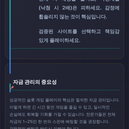
(낙첨 시 2배)은 피하세요. 감정에
휩쓸리지 않는 것이 핵심입니다.
검증된 사이트를 선택하고 책임감
있게 플레이하세요.
자금 관리의 중요성
성공적인 슬롯 게임 플레이의 핵심은 철저한 자금 관리입니다.
​​이렇게 하면 긴 시간 동안 게임을 즐길 수 있고, 일시적인
손실에도 회복할 기회를 가질 수 있습니다. 전문가들은 전체
자금의 1~2%만 한 번의 스핀에 베팅할 것을 권장합니다. ​​
감정적인 베팅은 반드시 피해야 합니다.