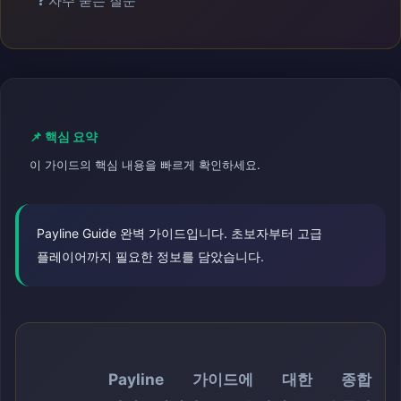
❓ 자주 묻는 질문
📌 핵심 요약
이 가이드의 핵심 내용을 빠르게 확인하세요.
Payline Guide 완벽 가이드입니다. ​초보자부터 고급
플레이어까지 필요한 정보를 담았습니다.
Payline 가이드에 대한 종합