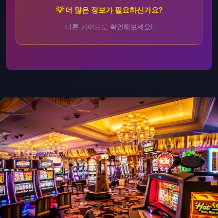
💡 더 많은 정보가 필요하신가요?
다른 가이드도 확인해보세요!