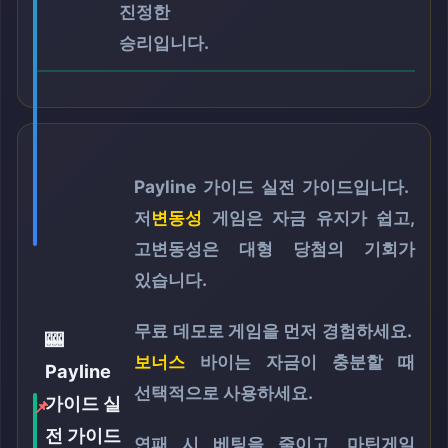
진정한
승리입니다.
Payline 가이드 실전 가이드입니다. ​
저
변동성
게임은 자금 유지가 쉽고,
고변동성은 대형 당첨의 기회가
있습니다.
무료 데모로 게임을 먼저 경험하세요. ​​
🎰
보너스
바이는 자금이 충분할 때
Payline
선택적으로 사용하세요.
가이드 실
전 가이드
연패 시 베팅을 줄이고, 마틴게일