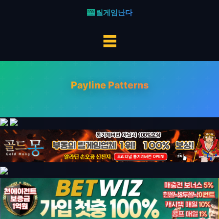
🎰 릴게임난다
☰
Payline Patterns