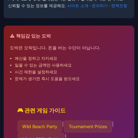
신뢰할 수 있는 정보를 제공해요. ​​
사이트 소개
·
문의하기
·
면책조항
⚠️ 책임감 있는 도박
도박은 오락입니다. ​​돈을 버는 수단이 아닙니다.
예산을 정하고 지키세요
잃을 수 있는 금액만 사용하세요
시간 제한을 설정하세요
문제가 생기면 즉시 도움을 받으세요
🎮 관련 게임 가이드
|
|
Wild Beach Party
Tournament Prizes
|