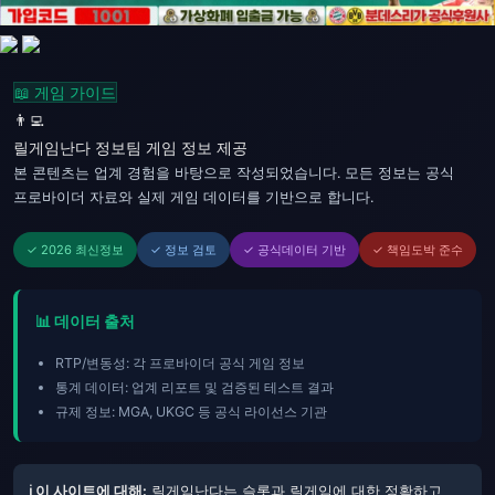
📖 게임 가이드
👨‍💻
릴게임난다 정보팀
게임 정보 제공
본 콘텐츠는 업계 경험을 바탕으로 작성되었습니다. ​​모든 정보는 공식
프로바이더 자료와 실제 게임 데이터를 기반으로 합니다.
✓ 2026 최신정보
✓ 정보 검토
✓ 공식데이터 기반
✓ 책임도박 준수
📊 데이터 출처
RTP/변동성: 각 프로바이더 공식 게임 정보
통계 데이터: 업계 리포트 및 검증된 테스트 결과
규제 정보: MGA, UKGC 등 공식 라이선스 기관
ℹ️ 이 사이트에 대해:
릴게임난다는 슬롯과 릴게임에 대한 정확하고