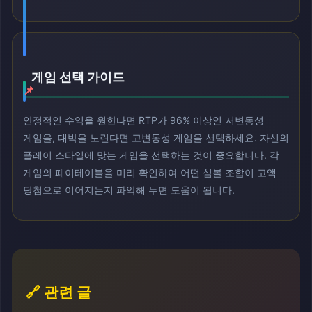
게임 선택 가이드
​안정적인 수익을 원한다면 RTP가 96% 이상인 저변동성
게임을, 대박을 노린다면 고변동성 게임을 선택하세요. 자신의
플레이 스타일에 맞는 게임을 선택하는 것이 중요합니다. ​각
게임의 페이테이블을 미리 확인하여 어떤 심볼 조합이 고액
당첨으로 이어지는지 파악해 두면 도움이 됩니다.
🔗 관련 글