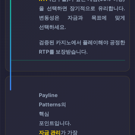
을 선택하면 장기적으로 유리합니다.
변동성은 자금과 목표에 맞게
선택하세요.
검증된 카지노에서 플레이해야 공정한
RTP를 보장받습니다.
Payline
Patterns의
핵심
포인트입니다. ​
자금 관리
가 가장