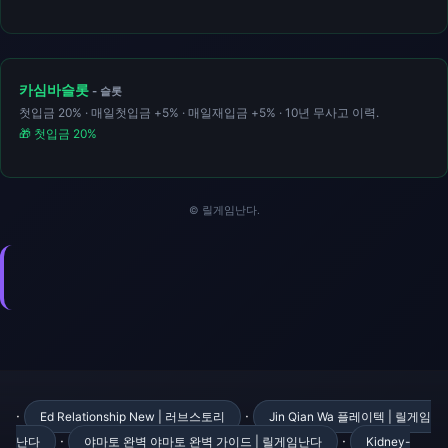
카심바슬롯
- 슬롯
첫입금 20% · 매일첫입금 +5% · 매일재입금 +5% · 10년 무사고 이력.
🎁 첫입금 20%
© 릴게임난다.
·
·
Ed Relationship New | 러브스토리
Jin Qian Wa 플레이텍 | 릴게임
·
·
난다
야마토 완벽 야마토 완벽 가이드 | 릴게임난다
Kidney-