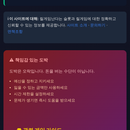
ℹ️ 이 사이트에 대해:
릴게임난다는 슬롯과 릴게임에 대한 정확하고
신뢰할 수 있는 정보를 제공합니다.
사이트 소개
·
문의하기
·
면책조항
⚠️ 책임감 있는 도박
도박은 오락입니다. ​돈을 버는 수단이 아닙니다.
예산을 정하고 지키세요
잃을 수 있는 금액만 사용하세요
시간 제한을 설정하세요
문제가 생기면 즉시 도움을 받으세요