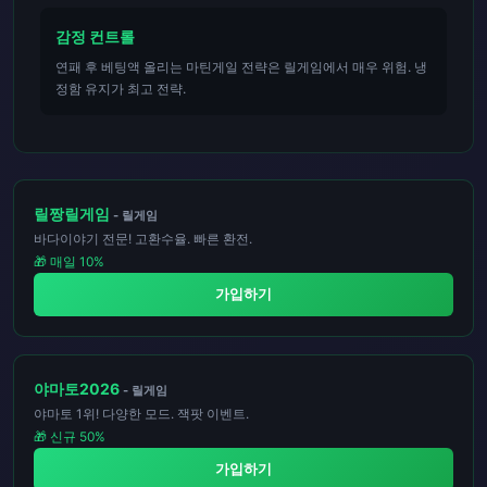
감정 컨트롤
연패 후 베팅액 올리는 마틴게일 전략은 릴게임에서 매우 위험. 냉
정함 유지가 최고 전략.
릴짱릴게임
- 릴게임
바다이야기 전문! 고환수율. 빠른 환전.
🎁 매일 10%
가입하기
야마토2026
- 릴게임
야마토 1위! 다양한 모드. 잭팟 이벤트.
🎁 신규 50%
가입하기