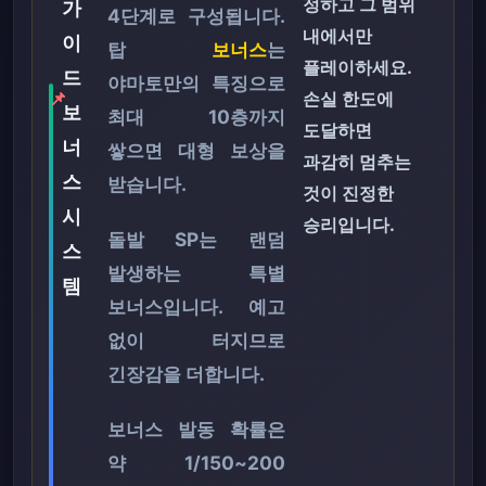
정하고 그 범위
가
4단계로 구성됩니다.
내에서만
이
탑
보너스
는
플레이하세요.
드
야마토만의 특징으로
손실 한도에
보
최대 10층까지
도달하면
너
쌓으면 대형 보상을
과감히 멈추는
스
받습니다.
것이 진정한
시
승리입니다.
돌발 SP는 랜덤
스
발생하는 특별
템
보너스입니다. 예고
없이 터지므로
긴장감을 더합니다.
보너스 발동 확률은
약 1/150~200