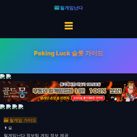
🎰 릴게임난다
☰
Peking Luck 슬롯 가이드
🎰 릴게임 가이드
👨‍💻
릴게임난다 정보팀
게임 정보 제공