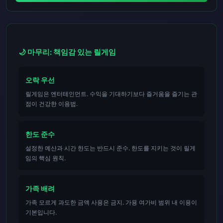
🌙 마무리: 책임감 있는 릴게임
오락 우선
릴게임은 엔터테인먼트. 수익을 기대하기보다 즐거움을 즐기는 관
점이 건강한 이용법.
한도 준수
설정한 예산과 시간 한도는 반드시 준수. 한도를 지키는 것이 릴게
임의 핵심 원칙.
가족 배려
가족 모르게 과도한 금액 사용은 금지. 가용 여가비 범위 내 이용이
기본입니다.