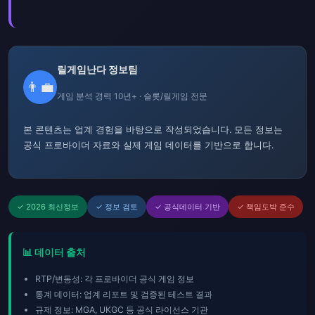
릴게임난다 정보팀
👨‍💼
게임 분석 경력 10년+ · 슬롯/릴게임 전문
본 콘텐츠는 업계 경험을 바탕으로 작성되었습니다. ​모든 정보는
공식 프로바이더 자료와 실제 게임 데이터를 기반으로 합니다.
✓ 2026 최신정보
✓ 정보 검토
✓ 공식데이터 기반
✓ 책임도박 준수
📊 데이터 출처
RTP/변동성: 각 프로바이더 공식 게임 정보
통계 데이터: 업계 리포트 및 검증된 테스트 결과
규제 정보: MGA, UKGC 등 공식 라이선스 기관