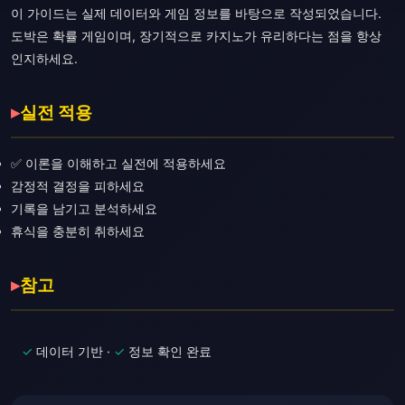
이 가이드는 실제 데이터와 게임 정보를 바탕으로 작성되었습니다.
도박은 확률 게임이며, 장기적으로 카지노가 유리하다는 점을 항상
인지하세요.
실전 적용
✅ 이론을 이해하고 실전에 적용하세요
감정적 결정을 피하세요
기록을 남기고 분석하세요
휴식을 충분히 취하세요
참고
✓
데이터 기반 ·
✓
정보 확인 완료