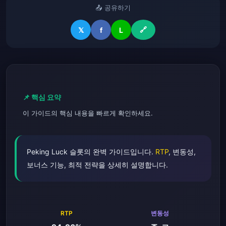
📤 공유하기
𝕏
f
L
🔗
📌 핵심 요약
이 가이드의 핵심 내용을 빠르게 확인하세요.
Peking Luck 슬롯의 완벽 가이드입니다. ​​
RTP
, 변동성,
보너스 기능, 최적 전략을 상세히 설명합니다.
RTP
변동성