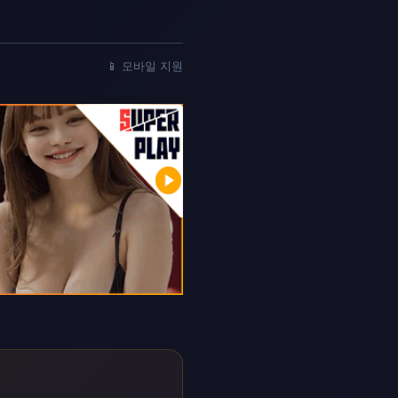
📱 모바일 지원