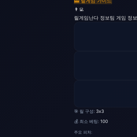
🎰 릴게임 가이드
👨‍💻
릴게임난다 정보팀
게임 정보
🎯 릴 구성:
3x3
💰 최소 베팅:
100
주요 피처: