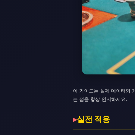
이 가이드는 실제 데이터와 
는 점을 항상 인지하세요.
실전 적용