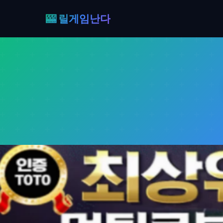
🎰 릴게임난다