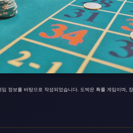
게임 정보를 바탕으로 작성되었습니다. ​​도박은 확률 게임이며,