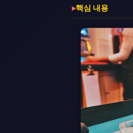
핵심 내용