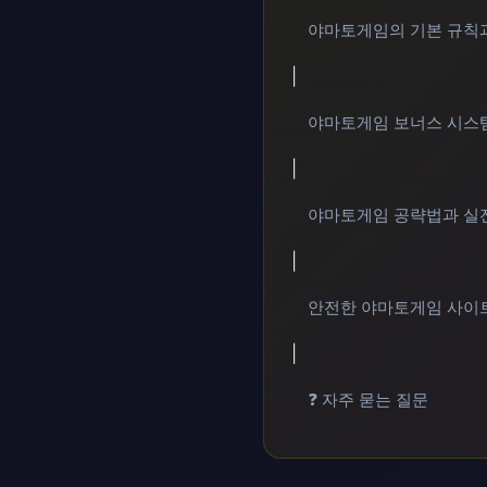
야마토게임의 기본 규칙
|
야마토게임 보너스 시스템
|
야마토게임 공략법과 실
|
안전한 야마토게임 사이
|
❓ 자주 묻는 질문