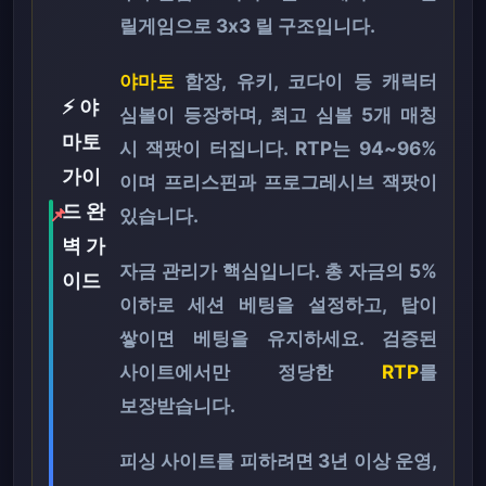
릴게임으로 3x3 릴 구조입니다.
야마토
함장, 유키, 코다이 등 캐릭터
⚡ 야
심볼이 등장하며, 최고 심볼 5개 매칭
마토
시 잭팟이 터집니다. ​​RTP는 94~96%
가이
이며 프리스핀과 프로그레시브 잭팟이
드 완
있습니다.
벽 가
자금 관리가 핵심입니다. 총 자금의 5%
이드
이하로 세션 베팅을 설정하고, 탑이
쌓이면 베팅을 유지하세요. ​​검증된
사이트에서만 정당한
RTP
를
보장받습니다.
피싱 사이트를 피하려면 3년 이상 운영,