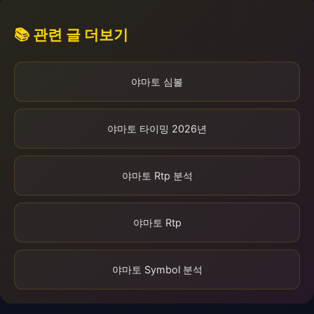
📚 관련 글 더보기
야마토 심볼
야마토 타이밍 2026년
야마토 Rtp 분석
야마토 Rtp
야마토 Symbol 분석