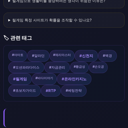
릴게임으로 생활비를 충당하려는 생각이 위험한 이유는?
릴게임 특정 사이트가 확률을 조작할 수 있나요?
🏷️ 관련 태그
#야마토
#체리마스터
#알라딘
#신천지
#백경
#황금성
#손오공
#오션파라다이스
#자금관리
#바다이야기
#릴게임
#온라인카지노
#초보자가이드
#RTP
#베팅전략