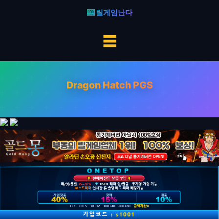
🎰 릴게임난다
☰
Dragon Hatch PGS