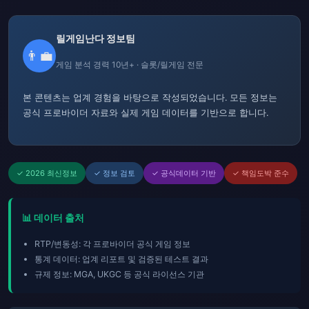
릴게임난다 정보팀
👨‍💼
게임 분석 경력 10년+ · 슬롯/릴게임 전문
본 콘텐츠는 업계 경험을 바탕으로 작성되었습니다. ​모든 정보는
공식 프로바이더 자료와 실제 게임 데이터를 기반으로 합니다.
✓ 2026 최신정보
✓ 정보 검토
✓ 공식데이터 기반
✓ 책임도박 준수
📊 데이터 출처
RTP/변동성: 각 프로바이더 공식 게임 정보
통계 데이터: 업계 리포트 및 검증된 테스트 결과
규제 정보: MGA, UKGC 등 공식 라이선스 기관