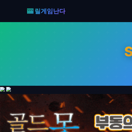
🎰 릴게임난다
S