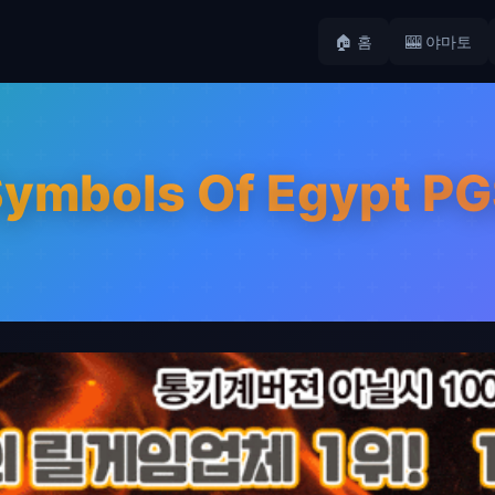
🏠 홈
🎰 야마토
ymbols Of Egypt P