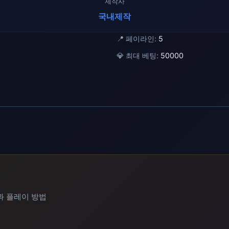
제작사
국내제작
📍 페이라인:
5
💎 최대 베팅:
50000
과 플레이 방법