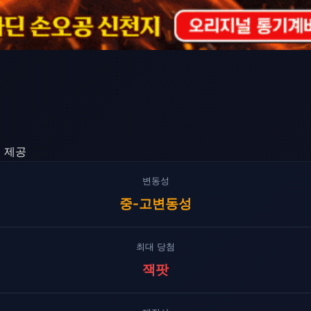
 제공
변동성
중-고변동성
최대 당첨
잭팟