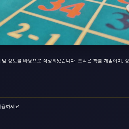
게임 정보를 바탕으로 작성되었습니다. ​도박은 확률 게임이며,
적용하세요