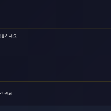
적용하세요
인 완료