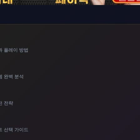
과 플레이 방법
 완벽 분석
전 전략
트 선택 가이드