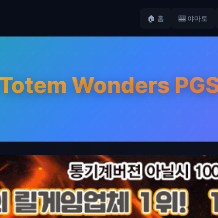
🏠 홈
🎰 야마토
Totem Wonders PG