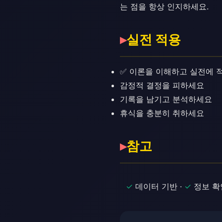
는 점을 항상 인지하세요.
실전 적용
✅ 이론을 이해하고 실전에 
감정적 결정을 피하세요
기록을 남기고 분석하세요
휴식을 충분히 취하세요
참고
✓
데이터 기반 ·
✓
정보 확