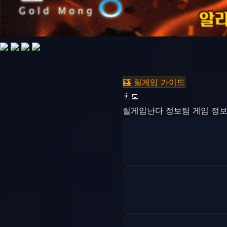
🎰 릴게임 가이드
👨‍💻
릴게임난다 정보팀
게임 정보