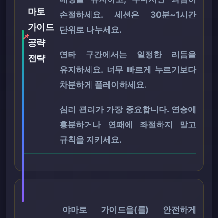
마토
손절하세요. 세션은 30분~1시간
가이드
단위로 나누세요.
공략
연타 구간에서는 일정한 리듬을
전략
유지하세요. ​​너무 빠르게 누르기보다
차분하게 플레이하세요.
심리 관리가 가장 중요합니다. ​연승에
흥분하거나 연패에 좌절하지 말고
규칙을 지키세요.
야마토 가이드을(를) 안전하게