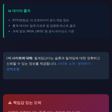
📊 데이터 출처
RTP/변동성: 각 프로바이더 공식 게임 정보
통계 데이터: 업계 리포트 및 검증된 테스트 결과
규제 정보: MGA, UKGC 등 공식 라이선스 기관
ℹ️ 이 사이트에 대해:
릴게임난다는 슬롯과 릴게임에 대한 정확하고
신뢰할 수 있는 정보를 제공합니다. ​​
사이트 소개
·
문의하기
·
면책조항
⚠️ 책임감 있는 도박