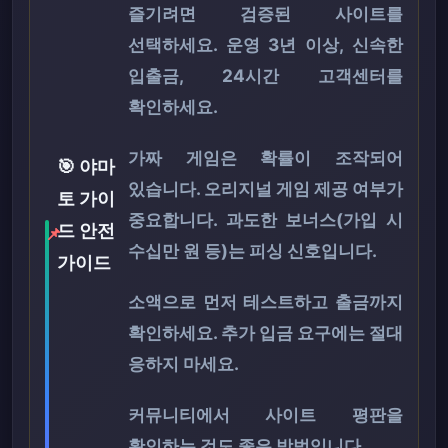
즐기려면 검증된 사이트를
선택하세요. 운영 3년 이상, 신속한
입출금, 24시간 고객센터를
확인하세요.
​​가짜 게임은 확률이 조작되어
🎯 야마
있습니다. 오리지널 게임 제공 여부가
토 가이
중요합니다. ​과도한 보너스(가입 시
드 안전
수십만 원 등)는 피싱 신호입니다.
가이드
소액으로 먼저 테스트하고 출금까지
확인하세요. 추가 입금 요구에는 절대
응하지 마세요.
커뮤니티에서 사이트 평판을
확인하는 것도 좋은 방법입니다.