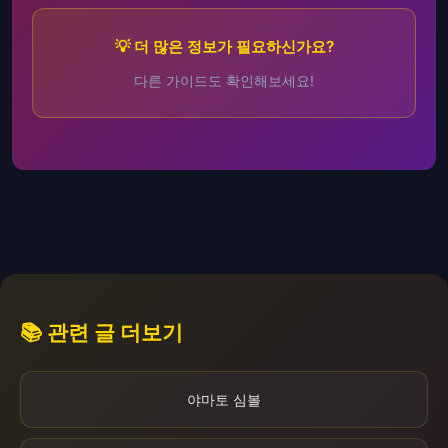
💡 더 많은 정보가 필요하신가요?
다른 가이드도 확인해보세요!
📚 관련 글 더보기
야마토 심볼