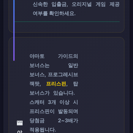
신속한 입출금, 오리지널 게임 제공
여부를 확인하세요.
야마토 가이드의
보너스는 일반
보너스, 프로그레시브
잭팟,
프리스핀
, 탑
보너스가 있습니다. ​​
스캐터 3개 이상 시
프리스핀이 발동되며
당첨금 2~3배가
🎰
적용됩니다.
야