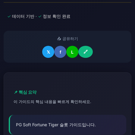
✓
데이터 기반 ·
✓
정보 확인 완료
📤 공유하기
𝕏
f
L
🔗
📌 핵심 요약
이 가이드의 핵심 내용을 빠르게 확인하세요.
PG Soft Fortune Tiger 슬롯 가이드입니다.