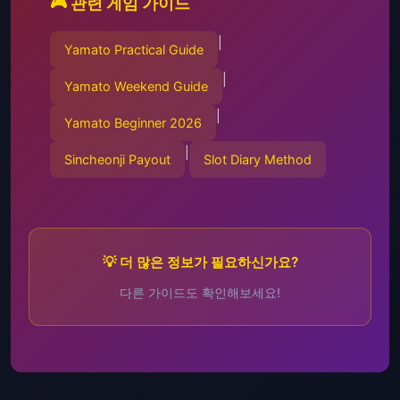
🎮 관련 게임 가이드
|
Yamato Practical Guide
|
Yamato Weekend Guide
|
Yamato Beginner 2026
|
Sincheonji Payout
Slot Diary Method
💡 더 많은 정보가 필요하신가요?
다른 가이드도 확인해보세요!