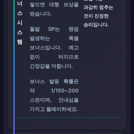
너
쌓으면 대형 보상을
과감히 멈추는
스
받습니다.
것이 진정한
시
승리입니다.
돌발 SP는 랜덤
스
발생하는 특별
템
보너스입니다. 예고
없이 터지므로
긴장감을 더합니다.
보너스 발동 확률은
약 1/150~200
스핀이며, 인내심을
가지고 플레이하세요.