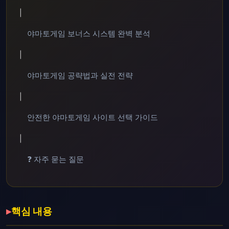
|
야마토게임 보너스 시스템 완벽 분석
|
야마토게임 공략법과 실전 전략
|
안전한 야마토게임 사이트 선택 가이드
|
❓ 자주 묻는 질문
핵심 내용