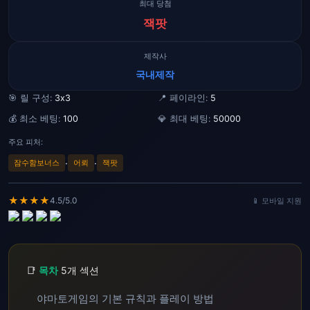
최대 당첨
잭팟
제작사
국내제작
🎯 릴 구성:
3x3
📍 페이라인:
5
💰 최소 베팅:
100
💎 최대 베팅:
50000
주요 피처:
·
·
잠수함보너스
어뢰
잭팟
★★★★
4.5/5.0
📱 모바일 지원
📑
목차
5개 섹션
야마토게임의 기본 규칙과 플레이 방법