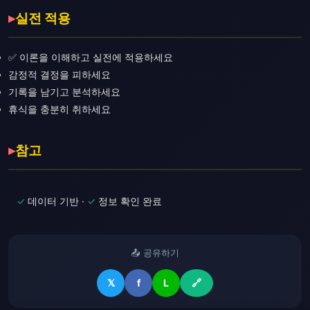
실전 적용
✅ 이론을 이해하고 실전에 적용하세요
감정적 결정을 피하세요
기록을 남기고 분석하세요
휴식을 충분히 취하세요
참고
✓
데이터 기반 ·
✓
정보 확인 완료
📤 공유하기
𝕏
f
L
🔗