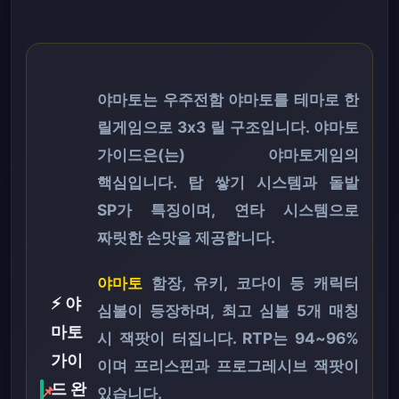
​​야마토는 우주전함
야마토
를 테마로 한
릴게임으로 3x3 릴 구조입니다. 야마토
가이드은(는) 야마토게임의
핵심입니다. 탑 쌓기 시스템과 돌발
SP가 특징이며, 연타 시스템으로
짜릿한 손맛을 제공합니다.
야마토
함장, 유키, 코다이 등 캐릭터
⚡ 야
심볼이 등장하며, 최고 심볼 5개 매칭
마토
시 잭팟이 터집니다. ​RTP는 94~96%
가이
이며 프리스핀과 프로그레시브 잭팟이
드 완
있습니다.