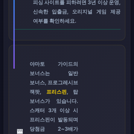
피싱 사이트를 피하려면 3년 이상 운영,
신속한 입출금, 오리지널 게임 제공
여부를 확인하세요.
야마토 가이드의
보너스는 일반
보너스, 프로그레시브
잭팟,
프리스핀
, 탑
보너스가 있습니다.
스캐터 3개 이상 시
프리스핀이 발동되며
당첨금 2~3배가
🎰