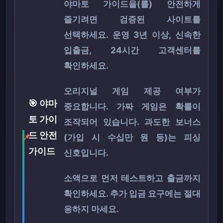
야마토 가이드을(를) 안전하게
즐기려면 검증된 사이트를
선택하세요. ​운영 3년 이상, 신속한
입출금, 24시간 고객센터를
확인하세요.
오리지널 게임 제공 여부가
🎯 야마
중요합니다. ​가짜 게임은 확률이
토 가이
조작되어 있습니다. ​​과도한 보너스
드 안전
(가입 시 수십만 원 등)는 피싱
가이드
신호입니다.
소액으로 먼저 테스트하고 출금까지
확인하세요. ​​추가 입금 요구에는 절대
응하지 마세요.