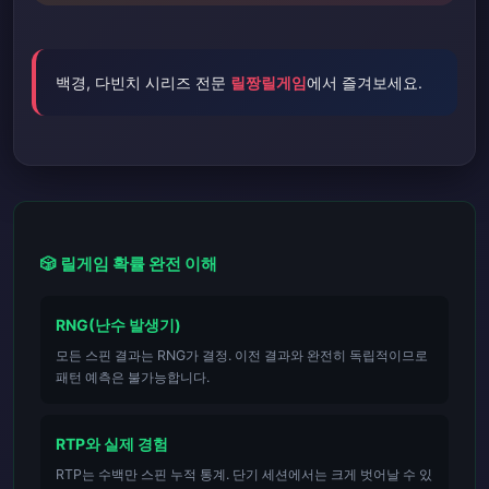
백경, 다빈치 시리즈 전문
릴짱릴게임
에서 즐겨보세요.
🎲 릴게임 확률 완전 이해
RNG(난수 발생기)
모든 스핀 결과는 RNG가 결정. 이전 결과와 완전히 독립적이므로
패턴 예측은 불가능합니다.
RTP와 실제 경험
RTP는 수백만 스핀 누적 통계. 단기 세션에서는 크게 벗어날 수 있