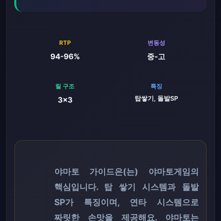
RTP
변동성
94-96%
중-고
릴 구조
특징
탑쌓기, 돌발SP
3x3
야마토 가이드은(는) 야마토게임의
핵심입니다. ​탑 쌓기 시스템과 돌발
SP가 특징이며, 연타 시스템으로
짜릿한 손맛을 제공해요. 야마토는