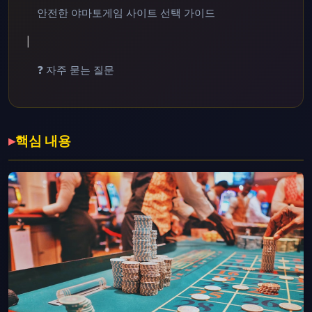
안전한 야마토게임 사이트 선택 가이드
|
❓ 자주 묻는 질문
핵심 내용