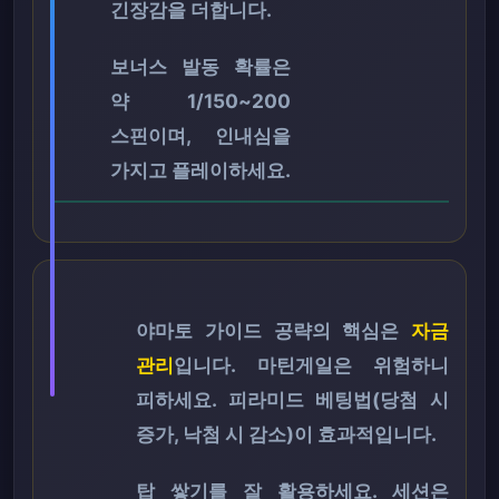
긴장감을 더합니다.
보너스 발동 확률은
약 1/150~200
스핀이며, 인내심을
가지고 플레이하세요.
야마토 가이드 공략의 핵심은
자금
관리
입니다. 마틴게일은 위험하니
피하세요. ​피라미드 베팅법(당첨 시
증가, 낙첨 시 감소)이 효과적입니다.
탑 쌓기를 잘 활용하세요. ​세션은