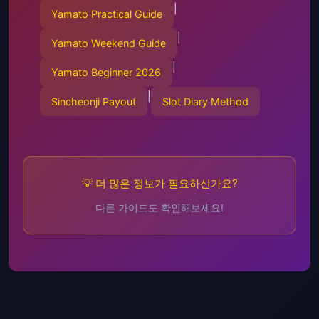
|
Yamato Practical Guide
|
Yamato Weekend Guide
|
Yamato Beginner 2026
|
Sincheonji Payout
Slot Diary Method
💡 더 많은 정보가 필요하신가요?
다른 가이드도 확인해보세요!