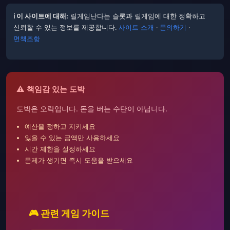
ℹ️ 이 사이트에 대해:
릴게임난다는 슬롯과 릴게임에 대한 정확하고
신뢰할 수 있는 정보를 제공합니다.
사이트 소개
·
문의하기
·
면책조항
⚠️ 책임감 있는 도박
도박은 오락입니다. ​돈을 버는 수단이 아닙니다.
예산을 정하고 지키세요
잃을 수 있는 금액만 사용하세요
시간 제한을 설정하세요
문제가 생기면 즉시 도움을 받으세요
🎮 관련 게임 가이드