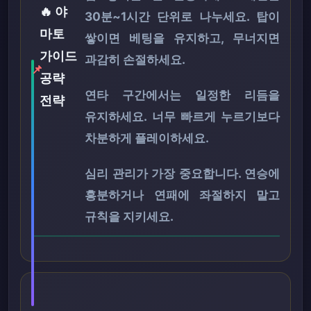
🔥 야
30분~1시간 단위로 나누세요. 탑이
마토
쌓이면 베팅을 유지하고, 무너지면
가이드
과감히 손절하세요.
공략
연타 구간에서는 일정한 리듬을
전략
유지하세요. 너무 빠르게 누르기보다
차분하게 플레이하세요.
심리 관리가 가장 중요합니다. ​연승에
흥분하거나 연패에 좌절하지 말고
규칙을 지키세요.