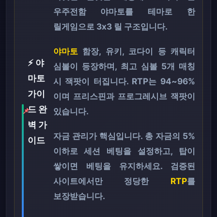
우주전함
야마토
를 테마로 한
릴게임으로 3x3 릴 구조입니다.
야마토
함장, 유키, 코다이 등 캐릭터
⚡ 야
심볼이 등장하며, 최고 심볼 5개 매칭
마토
시 잭팟이 터집니다. RTP는 94~96%
가이
이며 프리스핀과 프로그레시브 잭팟이
드 완
있습니다.
벽 가
자금 관리가 핵심입니다. ​​총 자금의 5%
이드
이하로 세션 베팅을 설정하고, 탑이
쌓이면 베팅을 유지하세요. 검증된
사이트에서만 정당한
RTP
를
보장받습니다.