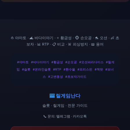
⛵ 야마토 · 🌊 바다이야기 · ⭐ 황금성 · 🐵 손오공 · 🐬 오션 · 👶 초
보자 · 📊 RTP · 📋 비교 · 🚨 피싱방지 · 📖 용어
#야마토
#바다이야기
#황금성
#손오공
#오션파라다이스
#릴게
임
#슬롯
#온라인슬롯
#RTP
#환수율
#프리스핀
#잭팟
#보너
스
#고변동성
#초보자가이드
🎰 릴게임난다
슬롯 · 릴게임 · 전문 가이드
📞 문의: 텔레그램 · 카카오톡