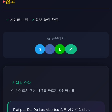
참고
✓
데이터 기반 ·
✓
정보 확인 완료
📤 공유하기
𝕏
f
L
🔗
📌 핵심 요약
이 가이드의 핵심 내용을 빠르게 확인하세요.
Platipus Dia De Los Muertos 슬롯 가이드입니다.