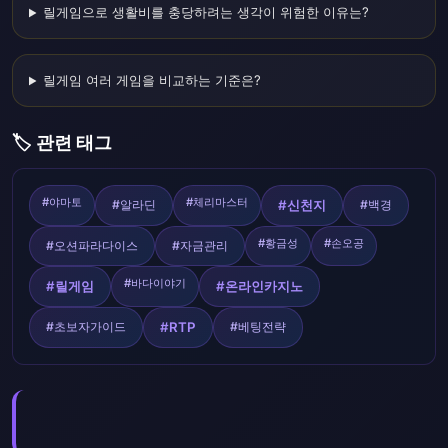
릴게임으로 생활비를 충당하려는 생각이 위험한 이유는?
릴게임 여러 게임을 비교하는 기준은?
🏷️ 관련 태그
#야마토
#체리마스터
#알라딘
#신천지
#백경
#황금성
#손오공
#오션파라다이스
#자금관리
#바다이야기
#릴게임
#온라인카지노
#초보자가이드
#RTP
#베팅전략