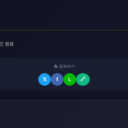
인 완료
📤 공유하기
𝕏
f
L
🔗