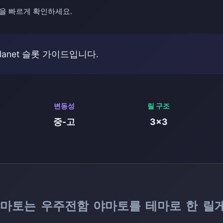
을 빠르게 확인하세요.
n Planet 슬롯 가이드입니다.
변동성
릴 구조
중-고
3x3
​야마토는 우주전함
야마토
를 테마로 한 릴