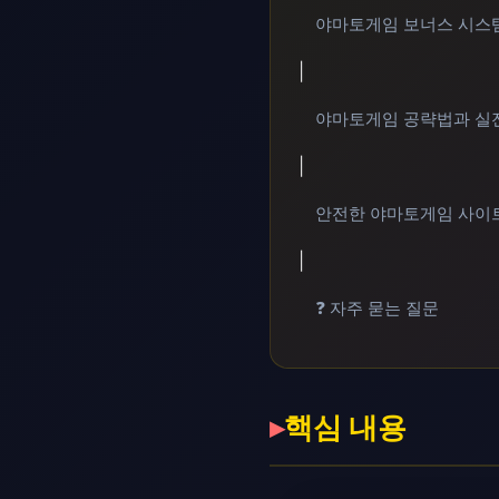
야마토게임 보너스 시스템
|
야마토게임 공략법과 실
|
안전한 야마토게임 사이
|
❓ 자주 묻는 질문
핵심 내용