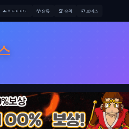
🌊 바다이야기
🎲 슬롯
🏆 순위
🎁 보너스
푸스