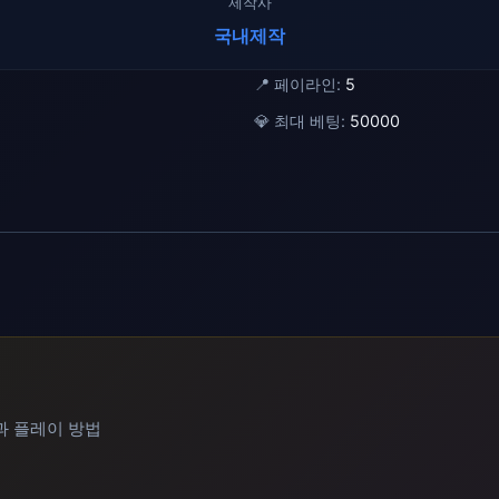
제작사
국내제작
📍 페이라인:
5
💎 최대 베팅:
50000
과 플레이 방법