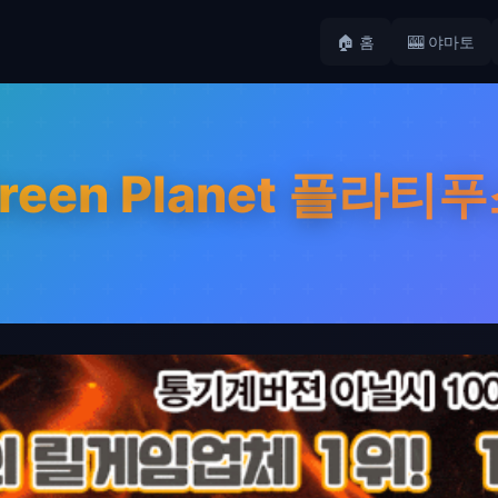
🏠 홈
🎰 야마토
reen Planet 플라티