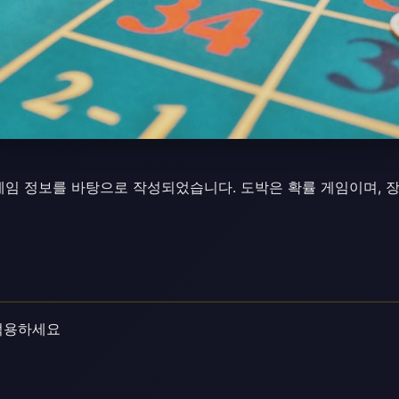
게임 정보를 바탕으로 작성되었습니다. ​도박은 확률 게임이며,
적용하세요