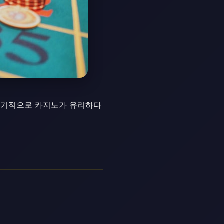
 장기적으로 카지노가 유리하다