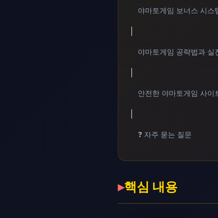
야마토게임 보너스 시스템
|
야마토게임 공략법과 실
|
안전한 야마토게임 사이
|
❓ 자주 묻는 질문
핵심 내용