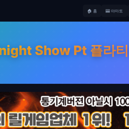
🏠 홈
🎰 야마토
night Show Pt 플