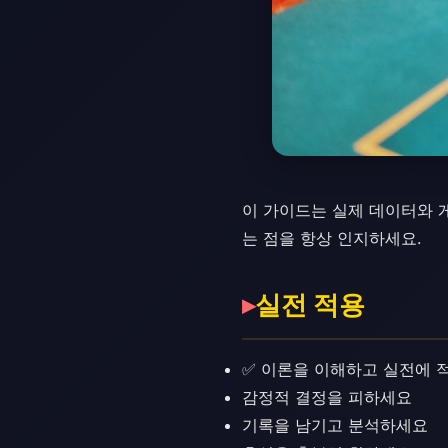
이 가이드는 실제 데이터와 
는 점을 항상 인지하세요.
실전 적용
✅ 이론을 이해하고 실전에 
감정적 결정을 피하세요
기록을 남기고 분석하세요