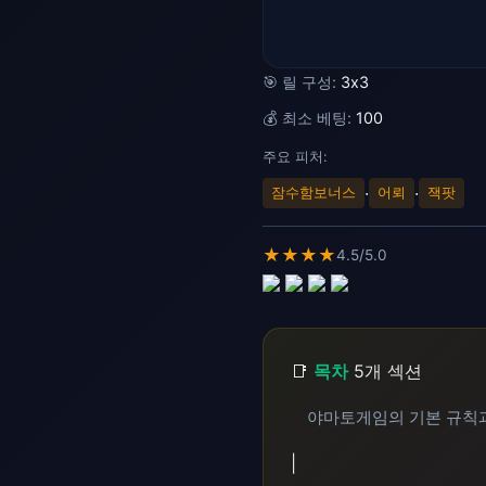
🎯 릴 구성:
3x3
💰 최소 베팅:
100
주요 피처:
·
·
잠수함보너스
어뢰
잭팟
★★★★
4.5/5.0
📑
목차
5개 섹션
야마토게임의 기본 규칙
|