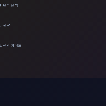
 완벽 분석
전 전략
트 선택 가이드