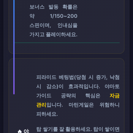
보너스 발동 확률은
약 1/150~200
스핀이며, 인내심을
가지고 플레이하세요.
​피라미드 베팅법(당첨 시 증가, 낙첨
시 감소)이 효과적입니다. 야마토
가이드 공략의 핵심은
자금
관리
입니다. ​마틴게일은 위험하니
피하세요.
탑 쌓기를 잘 활용하세요. ​탑이 쌓이면
🔥 야