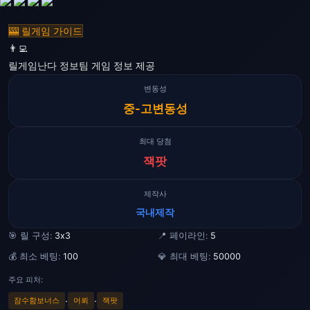
🎰 릴게임 가이드
👨‍💻
릴게임난다 정보팀
게임 정보 제공
변동성
중-고변동성
최대 당첨
잭팟
제작사
국내제작
🎯 릴 구성:
3x3
📍 페이라인:
5
💰 최소 베팅:
100
💎 최대 베팅:
50000
주요 피처:
·
·
잠수함보너스
어뢰
잭팟