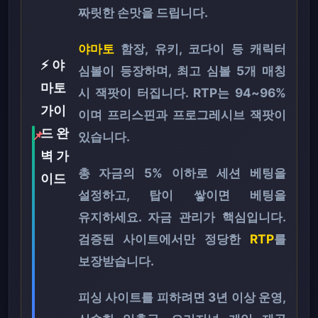
짜릿한 손맛을 드립니다.
야마토
함장, 유키, 코다이 등 캐릭터
⚡ 야
심볼이 등장하며, 최고 심볼 5개 매칭
마토
시 잭팟이 터집니다. RTP는 94~96%
가이
이며 프리스핀과 프로그레시브 잭팟이
드 완
있습니다.
벽 가
총 자금의 5% 이하로 세션 베팅을
이드
설정하고, 탑이 쌓이면 베팅을
유지하세요. 자금 관리가 핵심입니다.
검증된 사이트에서만 정당한
RTP
를
보장받습니다.
피싱 사이트를 피하려면 3년 이상 운영,