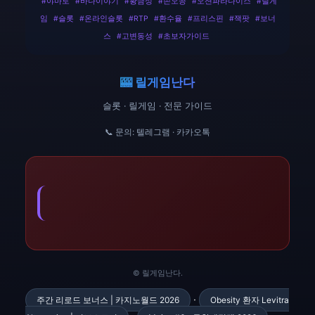
#야마토
#바다이야기
#황금성
#손오공
#오션파라다이스
#릴게
임
#슬롯
#온라인슬롯
#RTP
#환수율
#프리스핀
#잭팟
#보너
스
#고변동성
#초보자가이드
🎰 릴게임난다
슬롯 · 릴게임 · 전문 가이드
📞 문의: 텔레그램 · 카카오톡
© 릴게임난다.
·
주간 리로드 보너스 | 카지노월드 2026
Obesity 환자 Levitra