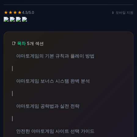
★★★★
4.5/5.0
📱 모바일 지원
📑
목차
5개 섹션
야마토게임의 기본 규칙과 플레이 방법
|
야마토게임 보너스 시스템 완벽 분석
|
야마토게임 공략법과 실전 전략
|
안전한 야마토게임 사이트 선택 가이드