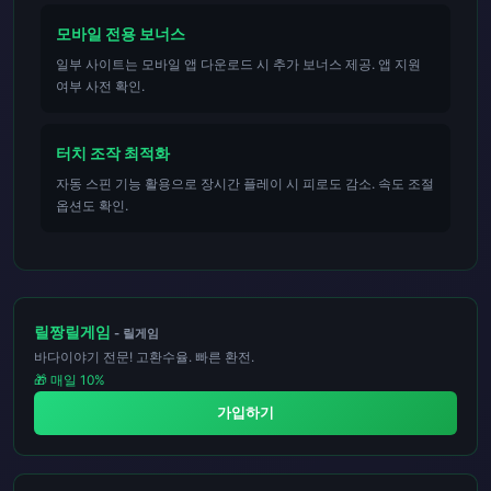
모바일 전용 보너스
일부 사이트는 모바일 앱 다운로드 시 추가 보너스 제공. 앱 지원
여부 사전 확인.
터치 조작 최적화
자동 스핀 기능 활용으로 장시간 플레이 시 피로도 감소. 속도 조절
옵션도 확인.
릴짱릴게임
- 릴게임
바다이야기 전문! 고환수율. 빠른 환전.
🎁 매일 10%
가입하기