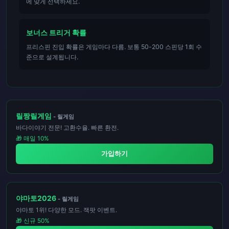
에 맞게 선택하세요.
보너스 트리거 확률
프리스핀 진입 확률은 게임마다 다름. 보통 50-200 스핀당 1회 수
준으로 설계됩니다.
릴짱릴게임
- 릴게임
바다이야기 전문! 고환수율. 빠른 환전.
🎁 매일 10%
가입하기
야마토2026
- 릴게임
야마토 1위! 다양한 모드. 잭팟 이벤트.
🎁 신규 50%