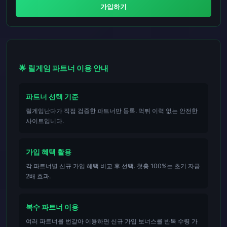
가입하기
🌟 릴게임 파트너 이용 안내
파트너 선택 기준
릴게임난다가 직접 검증한 파트너만 등록. 먹튀 이력 없는 안전한
사이트입니다.
가입 혜택 활용
각 파트너별 신규 가입 혜택 비교 후 선택. 첫충 100%는 초기 자금
2배 효과.
복수 파트너 이용
여러 파트너를 번갈아 이용하면 신규 가입 보너스를 반복 수령 가