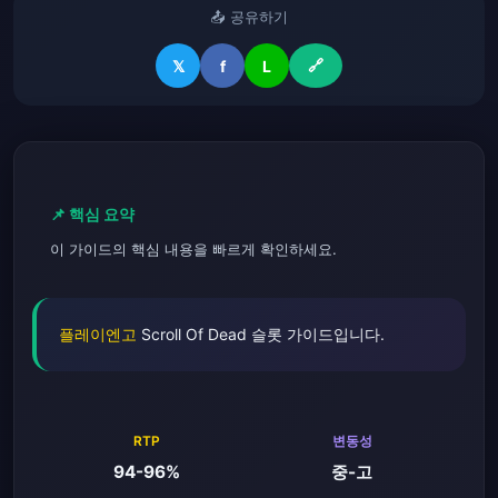
📤 공유하기
𝕏
f
L
🔗
📌 핵심 요약
이 가이드의 핵심 내용을 빠르게 확인하세요.
플레이엔고
Scroll Of Dead 슬롯 가이드입니다.
RTP
변동성
94-96%
중-고