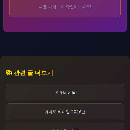
다른 가이드도 확인해보세요!
📚 관련 글 더보기
야마토 심볼
야마토 타이밍 2026년