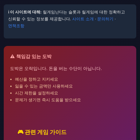
ℹ️ 이 사이트에 대해:
릴게임난다는 슬롯과 릴게임에 대한 정확하고
신뢰할 수 있는 정보를 제공합니다.
사이트 소개
·
문의하기
·
면책조항
⚠️ 책임감 있는 도박
도박은 오락입니다. ​돈을 버는 수단이 아닙니다.
예산을 정하고 지키세요
잃을 수 있는 금액만 사용하세요
시간 제한을 설정하세요
문제가 생기면 즉시 도움을 받으세요
🎮 관련 게임 가이드