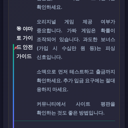
확인하세요.
오리지널 게임 제공 여부가
🎯 야마
중요합니다. 가짜 게임은 확률이
토 가이
조작되어 있습니다. ​​과도한 보너스
드 안전
(가입 시 수십만 원 등)는 피싱
가이드
신호입니다.
소액으로 먼저 테스트하고 출금까지
확인하세요. ​​추가 입금 요구에는 절대
응하지 마세요.
커뮤니티에서 사이트 평판을
확인하는 것도 좋은 방법입니다.