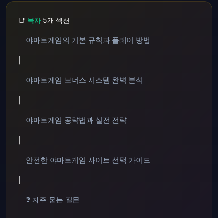
📑
목차
5개 섹션
야마토게임의 기본 규칙과 플레이 방법
|
야마토게임 보너스 시스템 완벽 분석
|
야마토게임 공략법과 실전 전략
|
안전한 야마토게임 사이트 선택 가이드
|
❓ 자주 묻는 질문