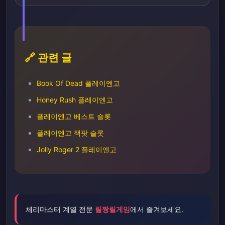
🔗 관련 글
Book Of Dead 플레이엔고
Honey Rush 플레이엔고
플레이엔고 베스트 슬롯
플레이엔고 잭팟 슬롯
Jolly Roger 2 플레이엔고
체리마스터 계열 전문
릴짱릴게임
에서 즐겨보세요.