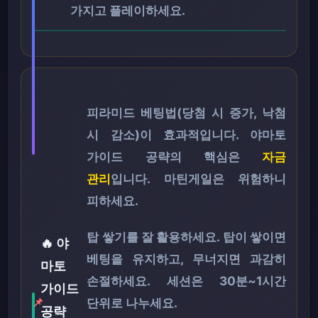
가지고 플레이하세요.
​​피라미드 베팅법(당첨 시 증가, 낙첨
시 감소)이 효과적입니다. 야마토
가이드 공략의 핵심은
자금
관리
입니다. ​마틴게일은 위험하니
피하세요.
탑 쌓기를 잘 활용하세요. ​탑이 쌓이면
🔥 야
베팅을 유지하고, 무너지면 과감히
마토
손절하세요. 세션은 30분~1시간
가이드
단위로 나누세요.
공략