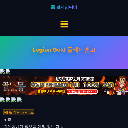
🎰 릴게임난다
☰
Legion Gold 플레이엔고
🎰 릴게임 가이드
👨‍💻
릴게임난다 정보팀
게임 정보 제공