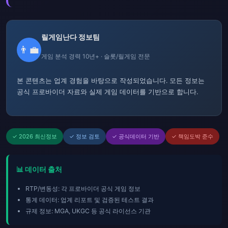
릴게임난다 정보팀
👨‍💼
게임 분석 경력 10년+ · 슬롯/릴게임 전문
본 콘텐츠는 업계 경험을 바탕으로 작성되었습니다. ​​모든 정보는
공식 프로바이더 자료와 실제 게임 데이터를 기반으로 합니다.
✓ 2026 최신정보
✓ 정보 검토
✓ 공식데이터 기반
✓ 책임도박 준수
📊 데이터 출처
RTP/변동성: 각 프로바이더 공식 게임 정보
통계 데이터: 업계 리포트 및 검증된 테스트 결과
규제 정보: MGA, UKGC 등 공식 라이선스 기관