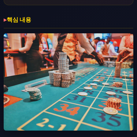
핵심 내용