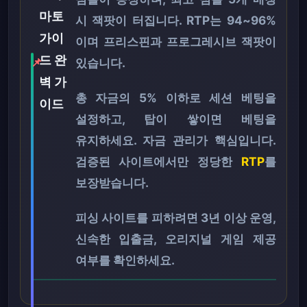
마토
시 잭팟이 터집니다. ​RTP는 94~96%
가이
이며 프리스핀과 프로그레시브 잭팟이
드 완
있습니다.
벽 가
​총 자금의 5% 이하로 세션 베팅을
이드
설정하고, 탑이 쌓이면 베팅을
유지하세요. 자금 관리가 핵심입니다.
검증된 사이트에서만 정당한
RTP
를
보장받습니다.
피싱 사이트를 피하려면 3년 이상 운영,
신속한 입출금, 오리지널 게임 제공
여부를 확인하세요.