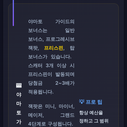
야마토 가이드의
보너스는 일반
보너스, 프로그레시브
잭팟,
프리스핀
, 탑
보너스가 있습니다. ​
스캐터 3개 이상 시
프리스핀이 발동되며
당첨금 2~3배가
🎰
적용됩니다.
야
💡 프로 팁
마
잭팟은 미니, 마이너,
토
항상 예산을
메이저, 그랜드
정하고 그 범위
가
4단계로 구성됩니다. ​​