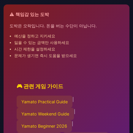
⚠️ 책임감 있는 도박
도박은 오락입니다. 돈을 버는 수단이 아닙니다.
예산을 정하고 지키세요
잃을 수 있는 금액만 사용하세요
시간 제한을 설정하세요
문제가 생기면 즉시 도움을 받으세요
🎮 관련 게임 가이드
|
Yamato Practical Guide
|
Yamato Weekend Guide
|
Yamato Beginner 2026