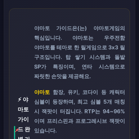
야마토 가이드은(는) 야마토게임의
핵심입니다. 야마토는 우주전함
야마토
를 테마로 한 릴게임으로 3x3 릴
구조입니다. 탑 쌓기 시스템과 돌발
SP가 특징이며, 연타 시스템으로
짜릿한 손맛을 제공해요.
야마토
함장, 유키, 코다이 등 캐릭터
⚡ 야
심볼이 등장하며, 최고 심볼 5개 매칭
마토
시 잭팟이 터집니다. ​​RTP는 94~96%
가이
이며 프리스핀과 프로그레시브 잭팟이
드 완
있습니다.
벽 가