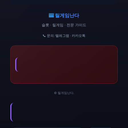
🎰 릴게임난다
슬롯 · 릴게임 · 전문 가이드
📞 문의: 텔레그램 · 카카오톡
© 릴게임난다.