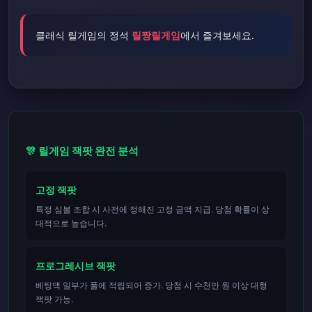
클래식 릴게임의 정석
릴짱릴게임
에서 즐겨보세요.
🎊 릴게임 잭팟 완전 분석
고정 잭팟
특정 심볼 조합 시 사전에 정해진 고정 금액 지급. 당첨 확률이 상
대적으로 높습니다.
프로그레시브 잭팟
베팅액 일부가 풀에 적립되어 증가. 당첨 시 수천만 원 이상 대형
잭팟 가능.