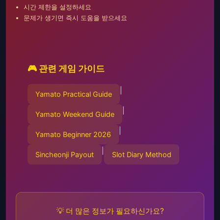
시간 제한을 설정하세요
문제가 생기면 즉시 도움을 받으세요
🎮 관련 게임 가이드
|
Yamato Practical Guide
|
Yamato Weekend Guide
|
Yamato Beginner 2026
|
Sincheonji Payout
Slot Diary Method
💡 더 많은 정보가 필요하신가요?