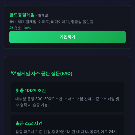
골드몽릴게임
- 릴게임
국내 최대 릴게임! 야마토, 바다이야기, 황금성 올인원.
🎁 첫충 100%
가입하기
💡 릴게임 자주 묻는 질문(FAQ)
첫충 100% 조건
대부분 롤링 300-500% 조건. 보너스 포함 잔액 기준으로 베팅 횟
수 충족 시 출금 가능.
출금 소요 시간
검증 파트너 기준 신청 후 30분-1시간 내 처리. 공휴일에도 24시