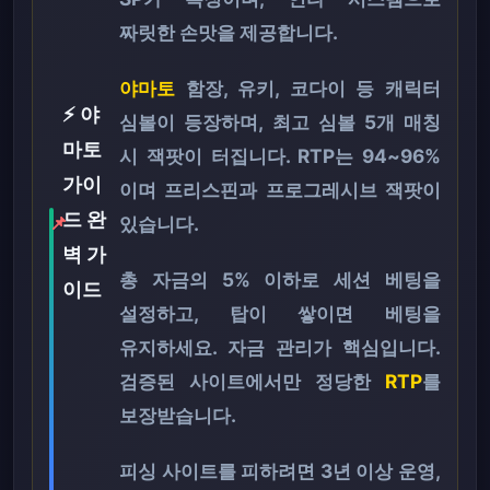
짜릿한 손맛을 제공합니다.
야마토
함장, 유키, 코다이 등 캐릭터
⚡ 야
심볼이 등장하며, 최고 심볼 5개 매칭
마토
시 잭팟이 터집니다. RTP는 94~96%
가이
이며 프리스핀과 프로그레시브 잭팟이
드 완
있습니다.
벽 가
​​총 자금의 5% 이하로 세션 베팅을
이드
설정하고, 탑이 쌓이면 베팅을
유지하세요. 자금 관리가 핵심입니다.
검증된 사이트에서만 정당한
RTP
를
보장받습니다.
피싱 사이트를 피하려면 3년 이상 운영,