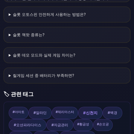
슬롯 오토스핀 안전하게 사용하는 방법은?
슬롯 잭팟 종류는?
슬롯 데모 모드와 실제 게임 차이는?
릴게임 세션 중 배터리가 부족하면?
🏷️ 관련 태그
#야마토
#체리마스터
#알라딘
#신천지
#백경
#황금성
#손오공
#오션파라다이스
#자금관리