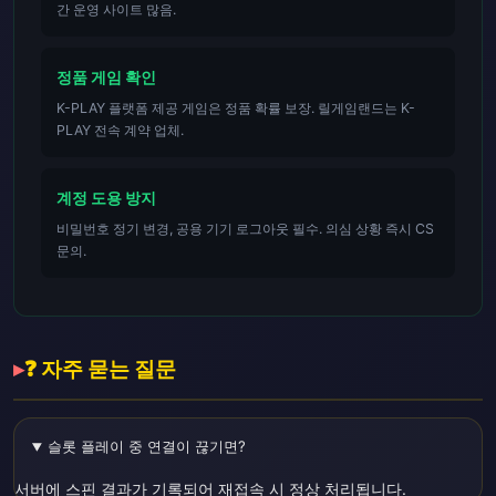
간 운영 사이트 많음.
정품 게임 확인
K-PLAY 플랫폼 제공 게임은 정품 확률 보장. 릴게임랜드는 K-
PLAY 전속 계약 업체.
계정 도용 방지
비밀번호 정기 변경, 공용 기기 로그아웃 필수. 의심 상황 즉시 CS
문의.
❓ 자주 묻는 질문
슬롯 플레이 중 연결이 끊기면?
서버에 스핀 결과가 기록되어 재접속 시 정상 처리됩니다.