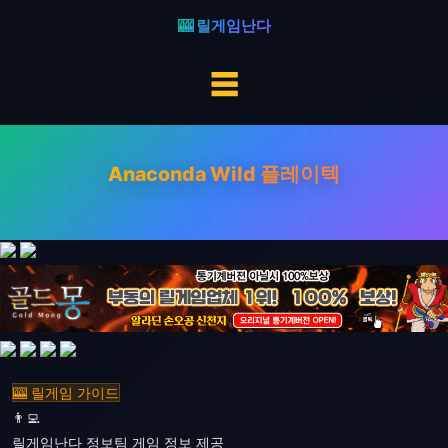
🎰 릴게임난다
☰
Anaconda Wild 플레이텍
🎰 릴게임 가이드
👨‍💻
릴게임난다 정보팀
게임 정보 제공