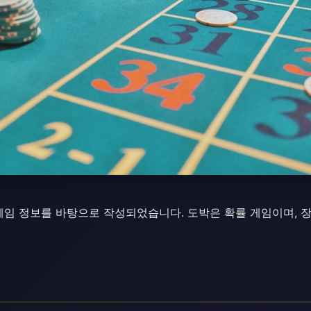
게임 정보를 바탕으로 작성되었습니다. ​도박은 확률 게임이며,