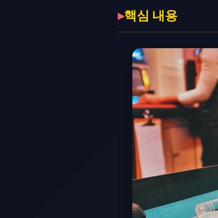
핵심 내용