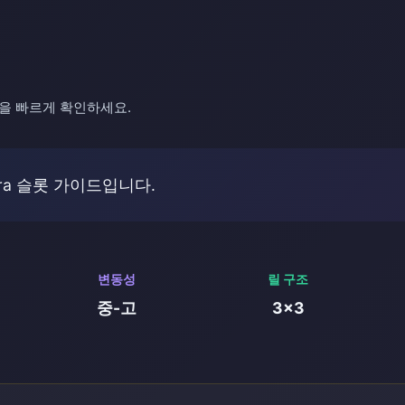
을 빠르게 확인하세요.
ntura 슬롯 가이드입니다.
변동성
릴 구조
중-고
3x3