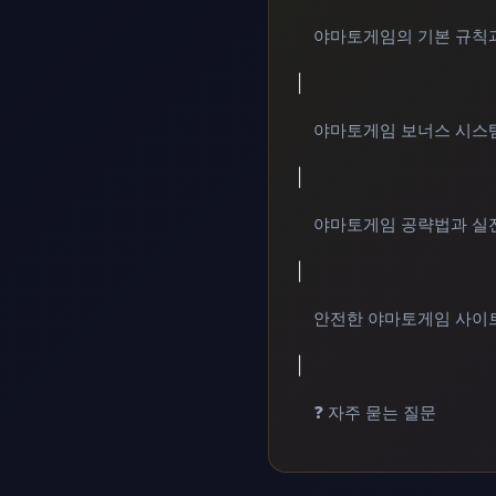
야마토게임의 기본 규칙
|
야마토게임 보너스 시스템
|
야마토게임 공략법과 실
|
안전한 야마토게임 사이
|
❓ 자주 묻는 질문