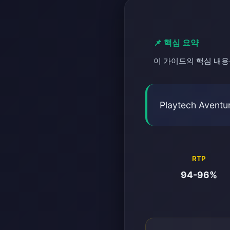
📌 핵심 요약
이 가이드의 핵심 내용
Playtech Ave
RTP
94-96%