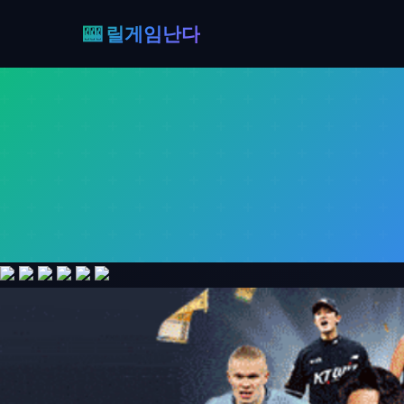
🎰 릴게임난다