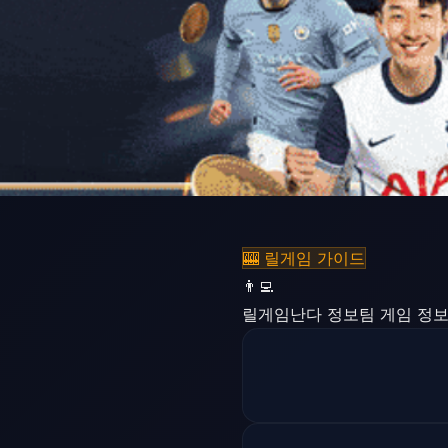
🎰 릴게임 가이드
👨‍💻
릴게임난다 정보팀
게임 정보