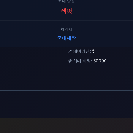
최대 당첨
잭팟
제작사
국내제작
📍 페이라인:
5
💎 최대 베팅:
50000