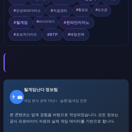
#황금성
#손오공
#오션파라다이스
#자금관리
#바다이야기
#릴게임
#온라인카지노
#초보자가이드
#RTP
#베팅전략
릴게임난다 정보팀
👨‍💼
게임 분석 경력 10년+ · 슬롯/릴게임 전문
본 콘텐츠는 업계 경험을 바탕으로 작성되었습니다. 모든 정보는
공식 프로바이더 자료와 실제 게임 데이터를 기반으로 합니다.