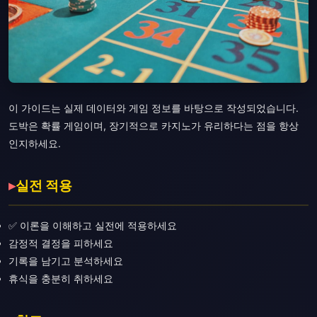
이 가이드는 실제 데이터와 게임 정보를 바탕으로 작성되었습니다.
도박은 확률 게임이며, 장기적으로 카지노가 유리하다는 점을 항상
인지하세요.
실전 적용
✅ 이론을 이해하고 실전에 적용하세요
감정적 결정을 피하세요
기록을 남기고 분석하세요
휴식을 충분히 취하세요