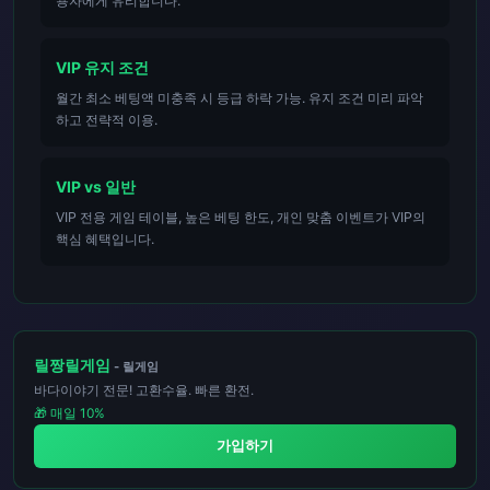
용자에게 유리합니다.
VIP 유지 조건
월간 최소 베팅액 미충족 시 등급 하락 가능. 유지 조건 미리 파악
하고 전략적 이용.
VIP vs 일반
VIP 전용 게임 테이블, 높은 베팅 한도, 개인 맞춤 이벤트가 VIP의
핵심 혜택입니다.
릴짱릴게임
- 릴게임
바다이야기 전문! 고환수율. 빠른 환전.
🎁 매일 10%
가입하기