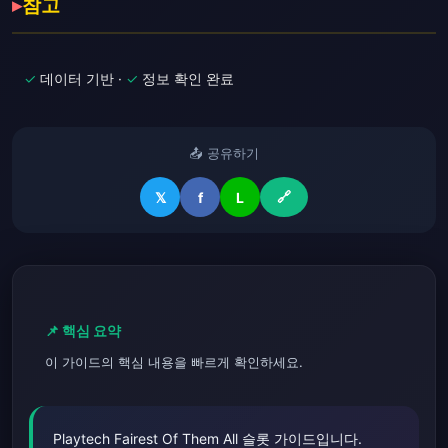
참고
✓
데이터 기반 ·
✓
정보 확인 완료
📤 공유하기
𝕏
f
L
🔗
📌 핵심 요약
이 가이드의 핵심 내용을 빠르게 확인하세요.
Playtech Fairest Of Them All 슬롯 가이드입니다.