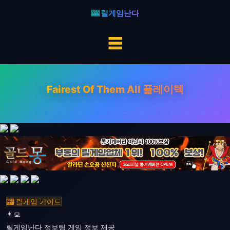
🎰 릴게임난다
☰
Fairest Of Them All 플레이텍
🎰 릴게임 가이드
👨‍💻
릴게임난다 정보팀
게임 정보 제공