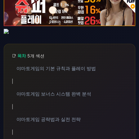
📑
목차
5개 섹션
야마토게임의 기본 규칙과 플레이 방법
|
야마토게임 보너스 시스템 완벽 분석
|
야마토게임 공략법과 실전 전략
|