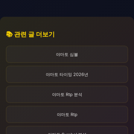
📚 관련 글 더보기
야마토 심볼
야마토 타이밍 2026년
야마토 Rtp 분석
야마토 Rtp