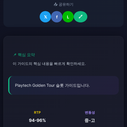
📤 공유하기
𝕏
f
L
🔗
📌 핵심 요약
이 가이드의 핵심 내용을 빠르게 확인하세요.
Playtech Golden Tour 슬롯 가이드입니다.
RTP
변동성
94-96%
중-고