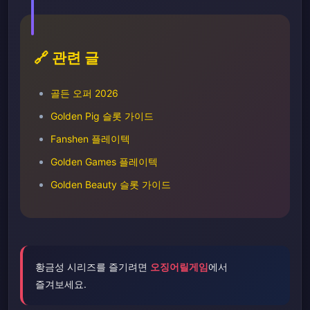
🔗 관련 글
골든 오퍼 2026
Golden Pig 슬롯 가이드
Fanshen 플레이텍
Golden Games 플레이텍
Golden Beauty 슬롯 가이드
황금성 시리즈를 즐기려면
오징어릴게임
에서
즐겨보세요.