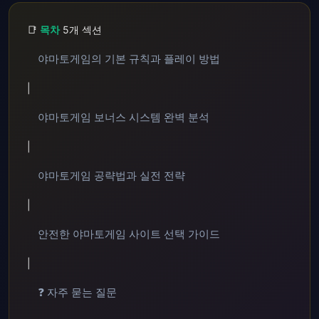
📑
목차
5개 섹션
야마토게임의 기본 규칙과 플레이 방법
|
야마토게임 보너스 시스템 완벽 분석
|
야마토게임 공략법과 실전 전략
|
안전한 야마토게임 사이트 선택 가이드
|
❓ 자주 묻는 질문