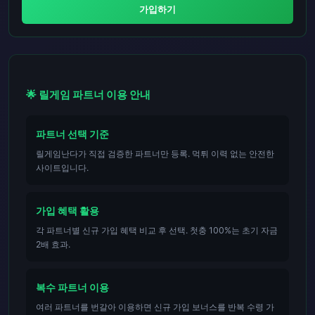
가입하기
🌟 릴게임 파트너 이용 안내
파트너 선택 기준
릴게임난다가 직접 검증한 파트너만 등록. 먹튀 이력 없는 안전한
사이트입니다.
가입 혜택 활용
각 파트너별 신규 가입 혜택 비교 후 선택. 첫충 100%는 초기 자금
2배 효과.
복수 파트너 이용
여러 파트너를 번갈아 이용하면 신규 가입 보너스를 반복 수령 가