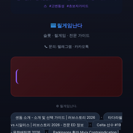
스
#고변동성
#초보자가이드
🎰 릴게임난다
슬롯 · 릴게임 · 전문 가이드
📞 문의: 텔레그램 · 카카오톡
© 릴게임난다.
·
센돔 소개 - 소개 및 선택 가이드 | 러브스토리 2026
타다라필
·
vs 시알리스 | 러브스토리 2026 - 전문 ED 정보
Celta 선수 #19
·
- 무한배팅맵 2026
Parkinsons 환자 Mvix Contraindication |