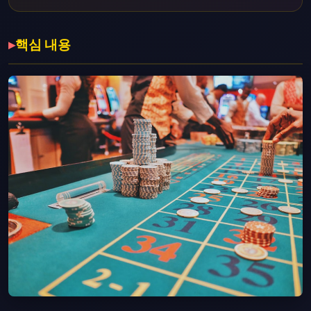
핵심 내용