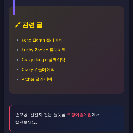
🔗 관련 글
Kong Eighth 플레이텍
Lucky Zodiac 플레이텍
Crazy Jungle 플레이텍
Crazy 7 플레이텍
Archer 플레이텍
손오공, 신천지 전문 플랫폼
오징어릴게임
에서
즐겨보세요.