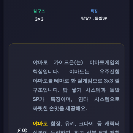
릴 구조
특징
탑쌓기, 돌발SP
3x3
야마토 가이드은(는) 야마토게임의
핵심입니다. 야마토는 우주전함
야마토
를 테마로 한 릴게임으로 3x3 릴
구조입니다. ​​탑 쌓기 시스템과 돌발
SP가 특징이며, 연타 시스템으로
짜릿한 손맛을 제공해요.
야마토
함장, 유키, 코다이 등 캐릭터
⚡ 야
심볼이 등장하며, 최고 심볼 5개 매칭