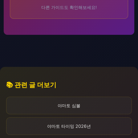
다른 가이드도 확인해보세요!
📚 관련 글 더보기
야마토 심볼
야마토 타이밍 2026년