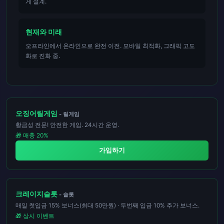
게 설계.
현재와 미래
오프라인에서 온라인으로 완전 이전. 모바일 최적화, 그래픽 고도
화로 진화 중.
오징어릴게임
- 릴게임
황금성 전문! 안전한 게임. 24시간 운영.
🎁 매충 20%
가입하기
크레이지슬롯
- 슬롯
매일 첫입금 15% 보너스(최대 50만원) · 두번째 입금 10% 추가 보너스.
🎁 상시 이벤트