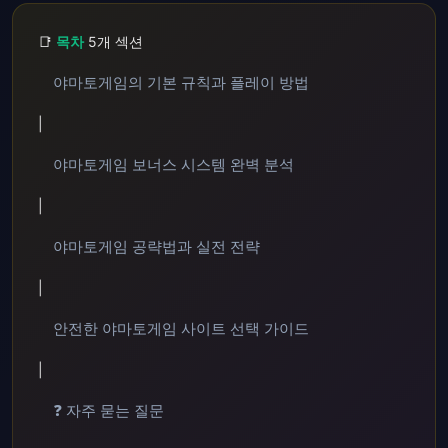
📑
목차
5개 섹션
야마토게임의 기본 규칙과 플레이 방법
|
야마토게임 보너스 시스템 완벽 분석
|
야마토게임 공략법과 실전 전략
|
안전한 야마토게임 사이트 선택 가이드
|
❓ 자주 묻는 질문