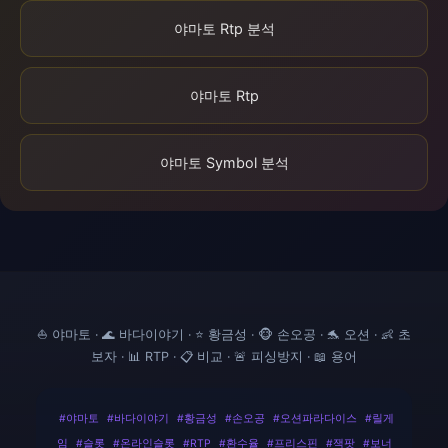
야마토 Rtp 분석
야마토 Rtp
야마토 Symbol 분석
⛵ 야마토 · 🌊 바다이야기 · ⭐ 황금성 · 🐵 손오공 · 🐬 오션 · 👶 초
보자 · 📊 RTP · 📋 비교 · 🚨 피싱방지 · 📖 용어
#야마토
#바다이야기
#황금성
#손오공
#오션파라다이스
#릴게
임
#슬롯
#온라인슬롯
#RTP
#환수율
#프리스핀
#잭팟
#보너