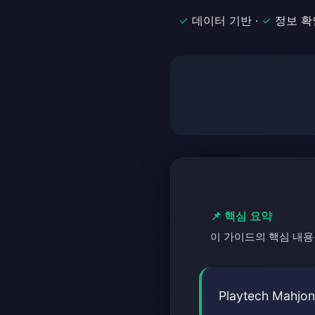
✓
데이터 기반 ·
✓
정보 확
📌 핵심 요약
이 가이드의 핵심 내용
Playtech Mah