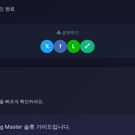
인 완료
📤 공유하기
𝕏
f
L
🔗
을 빠르게 확인하세요.
jong Master 슬롯 가이드입니다.