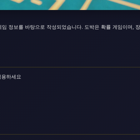
게임 정보를 바탕으로 작성되었습니다. 도박은 확률 게임이며,
적용하세요