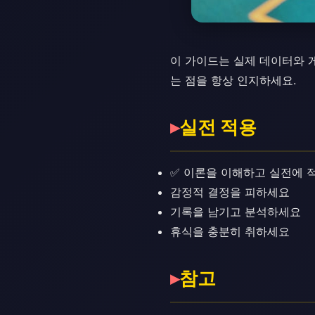
이 가이드는 실제 데이터와 
는 점을 항상 인지하세요.
실전 적용
✅ 이론을 이해하고 실전에 
감정적 결정을 피하세요
기록을 남기고 분석하세요
휴식을 충분히 취하세요
참고