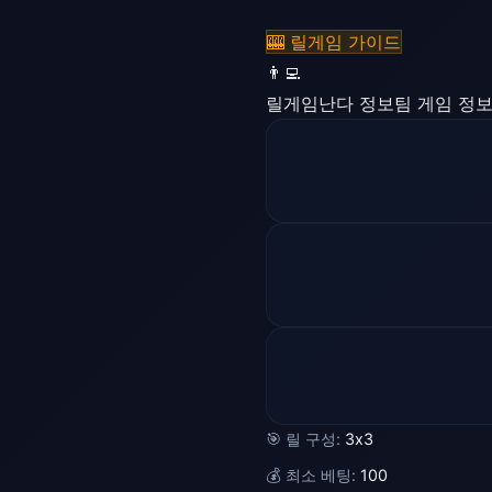
🎰 릴게임 가이드
👨‍💻
릴게임난다 정보팀
게임 정보
🎯 릴 구성:
3x3
💰 최소 베팅:
100