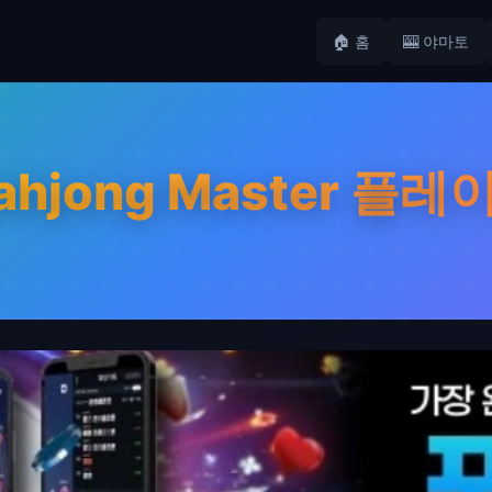
🏠 홈
🎰 야마토
ahjong Master 플레