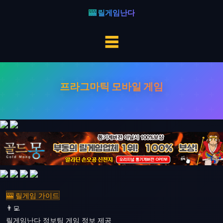
🎰 릴게임난다
☰
프라그마틱 모바일 게임
🎰 릴게임 가이드
👨‍💻
릴게임난다 정보팀
게임 정보 제공