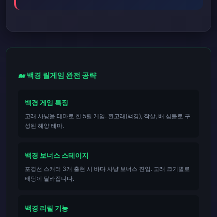
🐋 백경 릴게임 완전 공략
백경 게임 특징
고래 사냥을 테마로 한 5릴 게임. 흰고래(백경), 작살, 배 심볼로 구
성된 해양 테마.
백경 보너스 스테이지
포경선 스캐터 3개 출현 시 바다 사냥 보너스 진입. 고래 크기별로
배당이 달라집니다.
백경 리릴 기능