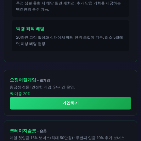
특정 심볼 출현 시 해당 릴만 재회전. 추가 당첨 기회를 제공하는
백경만의 특수 기능.
백경 최적 베팅
20라인 고정 활성화 상태에서 베팅 단위 조절이 기본. 최소 5크레
딧 이상 베팅 권장.
오징어릴게임
- 릴게임
황금성 전문! 안전한 게임. 24시간 운영.
🎁 매충 20%
가입하기
크레이지슬롯
- 슬롯
매일 첫입금 15% 보너스(최대 50만원) · 두번째 입금 10% 추가 보너스.