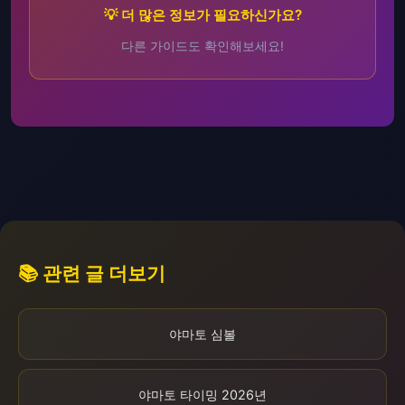
💡 더 많은 정보가 필요하신가요?
다른 가이드도 확인해보세요!
📚 관련 글 더보기
야마토 심볼
야마토 타이밍 2026년