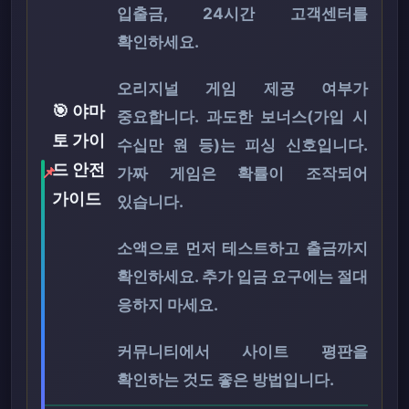
입출금, 24시간 고객센터를
확인하세요.
오리지널 게임 제공 여부가
🎯 야마
중요합니다. ​과도한 보너스(가입 시
토 가이
수십만 원 등)는 피싱 신호입니다.
드 안전
가짜 게임은 확률이 조작되어
가이드
있습니다.
소액으로 먼저 테스트하고 출금까지
확인하세요. 추가 입금 요구에는 절대
응하지 마세요.
커뮤니티에서 사이트 평판을
확인하는 것도 좋은 방법입니다.