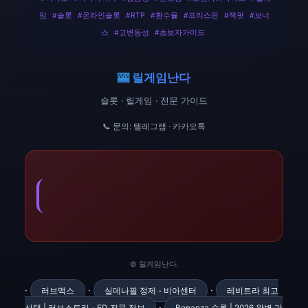
임
#슬롯
#온라인슬롯
#RTP
#환수율
#프리스핀
#잭팟
#보너
스
#고변동성
#초보자가이드
🎰 릴게임난다
슬롯 · 릴게임 · 전문 가이드
📞 문의: 텔레그램 · 카카오톡
© 릴게임난다.
·
·
·
러브맥스
실데나필 정제 - 비아센터
레비트라 최고
·
선택 | 러브스토리 - ED 전문 정보
Bonanza 슬롯 | 2026 완벽 가