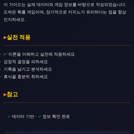
이 가이드는 실제 데이터와 게임 정보를 바탕으로 작성되었습니다.
도박은 확률 게임이며, 장기적으로 카지노가 유리하다는 점을 항상
인지하세요.
실전 적용
✅ 이론을 이해하고 실전에 적용하세요
감정적 결정을 피하세요
기록을 남기고 분석하세요
휴식을 충분히 취하세요
참고
✓
데이터 기반 ·
✓
정보 확인 완료