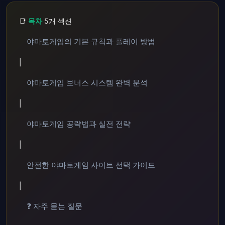
📑
목차
5개 섹션
야마토게임의 기본 규칙과 플레이 방법
|
야마토게임 보너스 시스템 완벽 분석
|
야마토게임 공략법과 실전 전략
|
안전한 야마토게임 사이트 선택 가이드
|
❓ 자주 묻는 질문