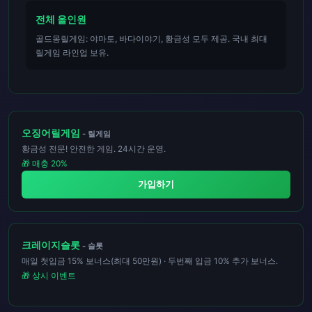
전체 올인원
골드몽릴게임: 야마토, 바다이야기, 황금성 모두 제공. 국내 최대
릴게임 라인업 보유.
오징어릴게임
- 릴게임
황금성 전문! 안전한 게임. 24시간 운영.
🎁 매충 20%
가입하기
크레이지슬롯
- 슬롯
매일 첫입금 15% 보너스(최대 50만원) · 두번째 입금 10% 추가 보너스.
🎁 상시 이벤트