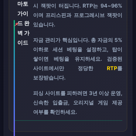
마토
시 잭팟이 터집니다. ​RTP는 94~96%
가이
이며 프리스핀과 프로그레시브 잭팟이
드 완
있습니다.
벽 가
자금 관리가 핵심입니다. 총 자금의 5%
이드
이하로 세션 베팅을 설정하고, 탑이
쌓이면 베팅을 유지하세요. ​​검증된
사이트에서만 정당한
RTP
를
보장받습니다.
피싱 사이트를 피하려면 3년 이상 운영,
신속한 입출금, 오리지널 게임 제공
여부를 확인하세요.