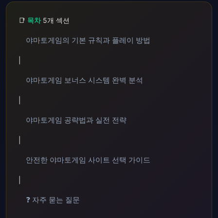
📑
목차
5개 섹션
야마토게임의 기본 규칙과 플레이 방법
|
야마토게임 보너스 시스템 완벽 분석
|
야마토게임 공략법과 실전 전략
|
안전한 야마토게임 사이트 선택 가이드
|
❓ 자주 묻는 질문