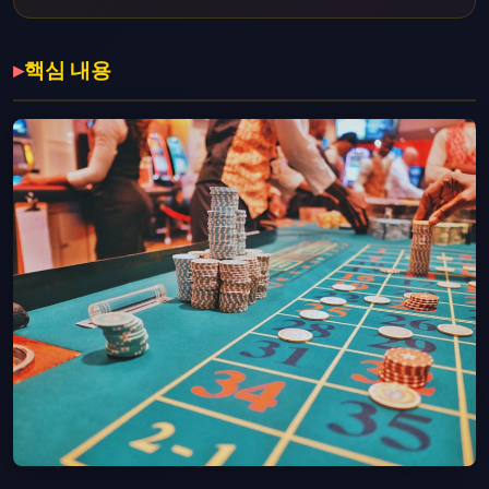
핵심 내용