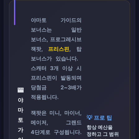
야마토 가이드의
보너스는 일반
보너스, 프로그레시브
잭팟,
프리스핀
, 탑
보너스가 있습니다. ​
스캐터 3개 이상 시
프리스핀이 발동되며
당첨금 2~3배가
🎰
적용됩니다.
야
마
잭팟은 미니, 마이너,
💡 프로 팁
토
메이저, 그랜드
항상 예산을
가
4단계로 구성됩니다.
정하고 그 범위