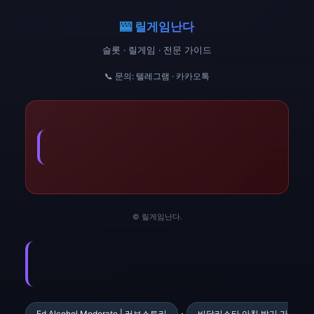
🎰 릴게임난다
슬롯 · 릴게임 · 전문 가이드
📞 문의: 텔레그램 · 카카오톡
© 릴게임난다.
·
Ed Alcohol Moderate | 러브스토리
비달리스타 아침 발기 가