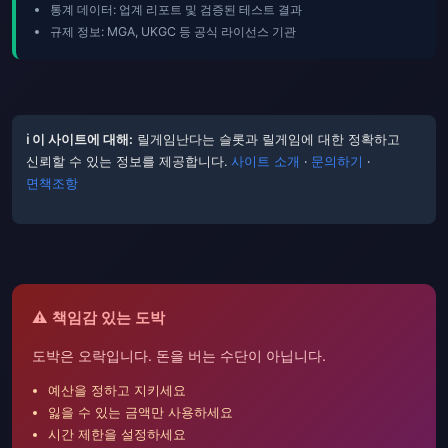
통계 데이터: 업계 리포트 및 검증된 테스트 결과
규제 정보: MGA, UKGC 등 공식 라이선스 기관
ℹ️ 이 사이트에 대해:
릴게임난다는 슬롯과 릴게임에 대한 정확하고
신뢰할 수 있는 정보를 제공합니다.
사이트 소개
·
문의하기
·
면책조항
⚠️ 책임감 있는 도박
도박은 오락입니다. ​​돈을 버는 수단이 아닙니다.
예산을 정하고 지키세요
잃을 수 있는 금액만 사용하세요
시간 제한을 설정하세요