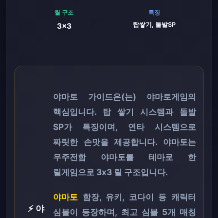
릴 구조
특징
탑쌓기, 돌발SP
3x3
야마토 가이드은(는) 야마토게임의
핵심입니다. ​​탑 쌓기 시스템과 돌발
SP가 특징이며, 연타 시스템으로
짜릿한 손맛을 제공합니다. ​야마토는
우주전함
야마토
를 테마로 한
릴게임으로 3x3 릴 구조입니다.
야마토
함장, 유키, 코다이 등 캐릭터
⚡ 야
심볼이 등장하며, 최고 심볼 5개 매칭