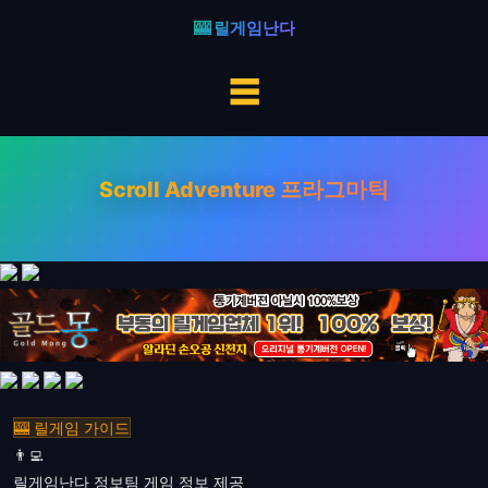
🎰 릴게임난다
☰
Scroll Adventure 프라그마틱
🎰 릴게임 가이드
👨‍💻
릴게임난다 정보팀
게임 정보 제공