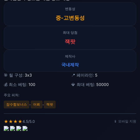
변동성
중-고변동성
최대 당첨
잭팟
제작사
국내제작
🎯 릴 구성:
3x3
📍 페이라인:
5
💰 최소 베팅:
100
💎 최대 베팅:
50000
주요 피처:
·
·
잠수함보너스
어뢰
잭팟
★★★★
4.5/5.0
📱 모바일 지원