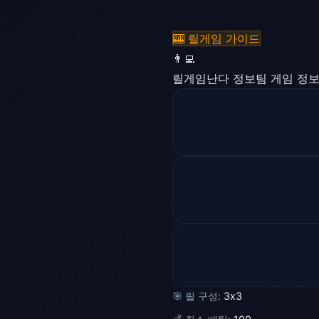
🎰 릴게임 가이드
👨‍💻
릴게임난다 정보팀
게임 정보
🎯 릴 구성:
3x3