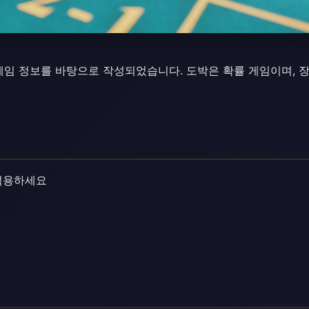
게임 정보를 바탕으로 작성되었습니다. ​도박은 확률 게임이며,
적용하세요