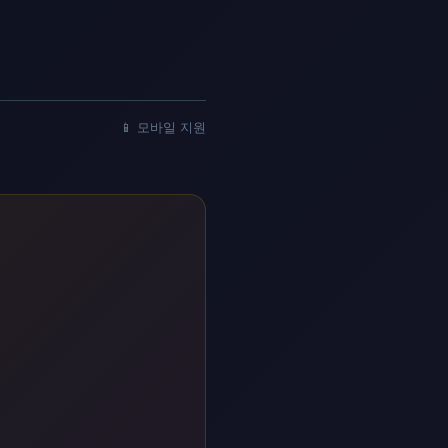
📱 모바일 지원