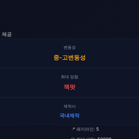
 제공
변동성
중-고변동성
최대 당첨
잭팟
제작사
국내제작
📍 페이라인:
5