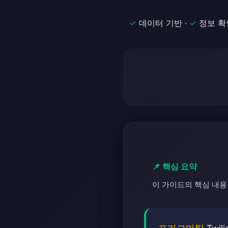
✓
데이터 기반 ·
✓
정보 확
📌 핵심 요약
이 가이드의 핵심 내용