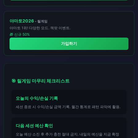
야마토2026
- 릴게임
야마토 1위! 다양한 모드. 잭팟 이벤트.
🎁 신규 50%
가입하기
🎯 릴게임 마무리 체크리스트
오늘의 수익/손실 기록
세션 종료 시 수익/손실 금액 기록. 월간 통계로 패턴 파악에 활용.
다음 세션 예산 확인
오늘 예산 소진 후 추가 충전 절대 금지. 내일의 예산을 지금 확정