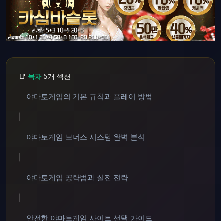
📑
목차
5개 섹션
야마토게임의 기본 규칙과 플레이 방법
|
야마토게임 보너스 시스템 완벽 분석
|
야마토게임 공략법과 실전 전략
|
안전한 야마토게임 사이트 선택 가이드