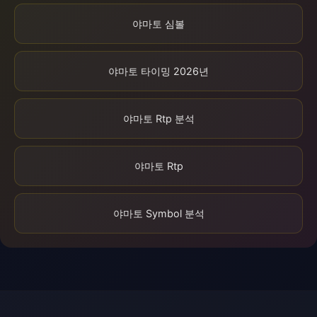
야마토 심볼
야마토 타이밍 2026년
야마토 Rtp 분석
야마토 Rtp
야마토 Symbol 분석