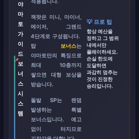
적용됩니다.
야
마
잭팟은 미니, 마이너,
💡 프로 팁
토
메이저, 그랜드
항상 예산을
가
4단계로 구성됩니다. ​
정하고 그 범위
이
내에서만
탑
보너스
는
플레이하세요. ​
드
야마토만의 특징으로
손실 한도에
보
최대 10층까지
도달하면
과감히 멈추는
너
쌓으면 대형 보상을
것이 진정한
스
받습니다.
승리입니다.
시
돌발 SP는 랜덤
스
발생하는 특별
템
보너스입니다. ​​예고
없이 터지므로
긴장감을 더합니다.