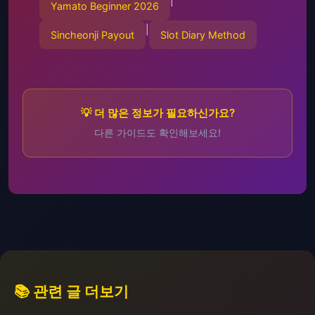
|
Yamato Beginner 2026
|
Sincheonji Payout
Slot Diary Method
💡 더 많은 정보가 필요하신가요?
다른 가이드도 확인해보세요!
📚 관련 글 더보기