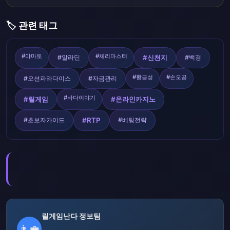
🏷️ 관련 태그
#야마토
#체리마스터
#알라딘
#신천지
#백경
#황금성
#손오공
#오션파라다이스
#자금관리
#바다이야기
#릴게임
#온라인카지노
#초보자가이드
#RTP
#베팅전략
릴게임난다 정보팀
👨‍💼