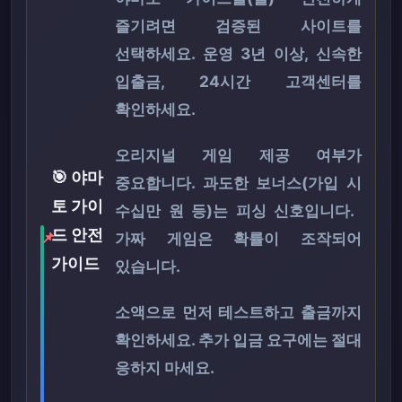
즐기려면 검증된 사이트를
선택하세요. ​운영 3년 이상, 신속한
입출금, 24시간 고객센터를
확인하세요.
오리지널 게임 제공 여부가
🎯 야마
중요합니다. 과도한 보너스(가입 시
토 가이
수십만 원 등)는 피싱 신호입니다. ​
드 안전
가짜 게임은 확률이 조작되어
가이드
있습니다.
소액으로 먼저 테스트하고 출금까지
확인하세요. ​추가 입금 요구에는 절대
응하지 마세요.