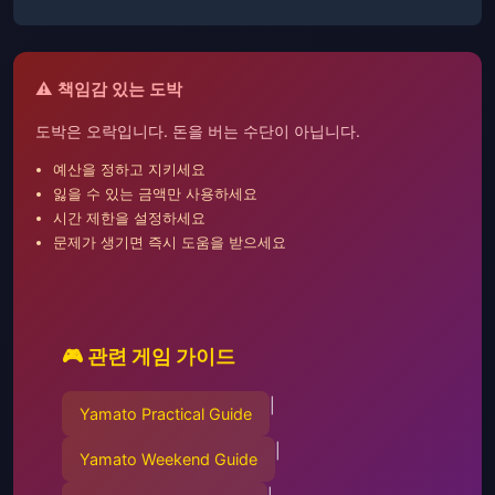
⚠️ 책임감 있는 도박
도박은 오락입니다. ​​돈을 버는 수단이 아닙니다.
예산을 정하고 지키세요
잃을 수 있는 금액만 사용하세요
시간 제한을 설정하세요
문제가 생기면 즉시 도움을 받으세요
🎮 관련 게임 가이드
|
Yamato Practical Guide
|
Yamato Weekend Guide